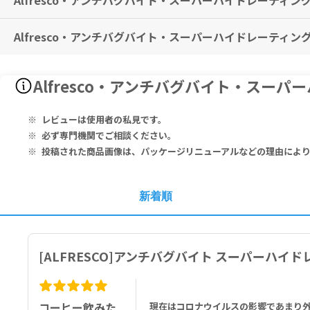
Alfresco・アンチバグバイト・スーパーハイドレーティ
Alfresco・アンチバグバイト・スーパーハイドレーティ
特に副作用は報告されておりませんが、異常を感じた際はただちに使用
Aqua, Isopropyl Palmitate, Caprylic/Capric Triglyceride, Steari
Alfresco・アンチバグバイト・ス
wood (D.odorifera Sustainably Sourced), Phenoxyethanol, Di
zyl Alcohol, Benzyl Benzoate, Coumarin, Eugenol, Evernia Prun
レビューは使用者の私見です。
水、パルミチン酸イソプロピル、トリ（カプリル酸／カプリン酸）グリセリル
必ず専門機関でご相談ください。
bly sourced）、フェノキシエタノール、ジメチコン、オキシベンゾ
投稿された商品画像は、パッケージリニューアルなどの理由によ
ジル、クマリン、オイゲノール、ツノマタゴケエキス、リモネン、リナ
新着順
[ALFRESCO]アンチバグバイト スーパーハイ
コーヒー飲みた
現在はコロナウイルスの影響であまり