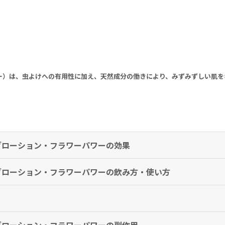
ー）は、虫よけへの有用性に加え、天然成分の働きにより、みずみずしい肌を
ングローション・フラワーパワーの効果
ングローション・フラワーパワーの飲み方・使い方
に、顔や体に塗布してください。
ざいますが、安全性や質に影響を及ぼすことはありません。