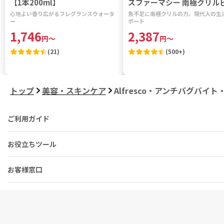
【1本200ml】
ズファーマシー 南極クリル
ミン 【1袋120粒】
心地よい香り広がるフレグランスウォータ
魚不足に南極クリルの力。現代人の生
ー
ポート
1,746
2,387
円
～
円
～
(
21
)
(
500+
)
トップ
美容・スキンケア
Alfresco・アンチバグバ
ご利用ガイド
お役立ちツール
お客様窓口