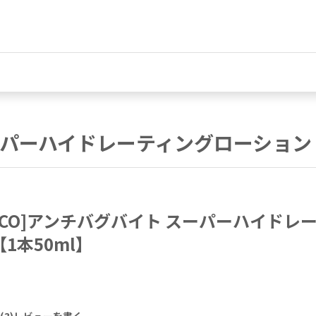
・スーパーハイドレーティングローショ
RESCO]アンチバグバイト スーパーハイド
【1本50ml】
(
3
)
レビューを書く