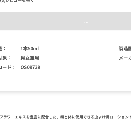
...
量
：
1本50ml
製造
対象
：
男女兼用
メー
コード
：
OS09739
）は、フラワーエキスを豊富に配合した、顔と体に使用できる虫よけ用ローショ