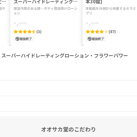
ビタ
スーパーハイドレーティングロ
本30錠】
ーション(フラワーパワー) 【1
活サ
保湿作用のある顔・ボディ用虫除けローシ
年齢肌を内側から改善するセラミ
ョン
プリ
本50ml】
-,---
-,---
(
3
)
(
87
)
取扱終了
取扱終了
イト・スーパーハイドレーティングローション・フラワーパワー
オオサカ堂のこだわり