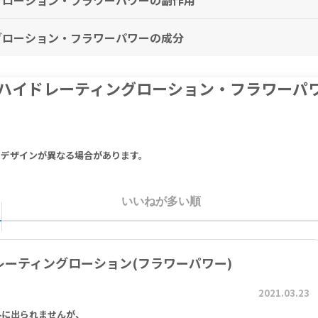
ングローション・フラワーパワーの副作用
ングローション・フラワーパワーの成分
を中止し、医師の診察をお受けください。
c Acid, Cetearyl Alcohol, Triethanolamine, Parfum, Vanilla (V.plani
ーパーハイドレーティングローション・フラワー
methicone, Benzophenone-3, Ethylhexylglycerin, Disodium EDTA, C
astri Extract, Limonene, Linalool.
、ステアリン酸、セテアリルアルコール、ＴＥＡ、香料、バニラ、ジャスミン、ロー
ン-3、エチルヘキシルグリセリン、EDTA-2Na、セテアレス-20、α-イソ
りデザインが異なる場合があります。
ロール
いいねが多い順
ドレーティングローション(フラワーパワー)
2021.03.23
外に出られませんが、