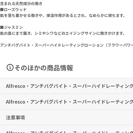
含まれる天然成分の働き
■ローズウッド
肌を落ち着かせる働きや、保湿作用があるとされ、なめらかに保ちます。
■ジャスミン
肌の奥にまで届き、シミやシワなどのエイジングサインに働きかけます。
アンチバグバイト・スーパーハイドレーティングローション（フラワーパワ
そのほかの商品情報
Alfresco・アンチバグバイト・スーパーハイドレーティ
Alfresco・アンチバグバイト・スーパーハイドレーティ
顔と体に使用できる虫よけ用のローションです。
同時に、潤いあふれる肌へと導きます。
注意事項
有用性を最大限にするために、3時間ごと、あるいは、乾燥を感じた際
※有用性には個人差がありますことを予めご了承ください。
天然の植物オイルを豊富に配合しているため、製品が変色する場合がご