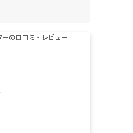
folia), Jasmine (Jasminum officinale), Rose
パワーの口コミ・レビュー
eteareth-20, Alpha-Isomethyl Ionone, Ben
ズウッド（D.odorifera sustaina
メチルイオノン、ベンジルアルコール、安息香酸ベン