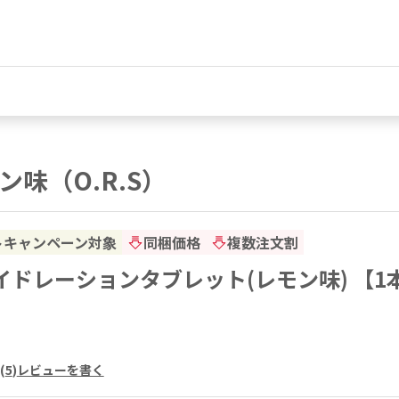
味（O.R.S）
トキャンペーン対象
同梱価格
複数注文割
ハイドレーションタブレット(レモン味) 【1
(
5
)
レビューを書く