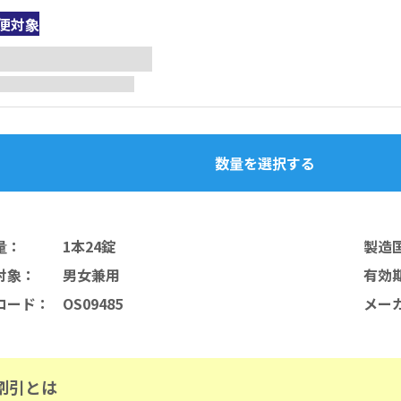
便対象
数量を選択する
量
：
1本24錠
製造
対象
：
男女兼用
有効
コード
：
OS09485
メー
割引とは