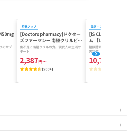
プレゼントキャンペーン対
印象アップ
美容・スキンケア
50mg
[Doctors pharmacy]ドクター
[iS CLINICAL]ユ
ズファーマシー 南極クリルビタ
ム 【1本200ml】
ミン 【1袋120粒】
けのサプ
魚不足に南極クリルの力。現代人の生活サ
極限酵素配合。潤い満ちた肌
ポート
美容液
2,387
10,787
円
～
円
～
(
500+
)
(
0
)