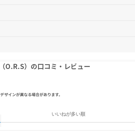
上がりください。（かき混ぜても構いません。）
はスポーツ後にお召し上がりください。
はありません。1日の摂取目安量を必ず守り、過剰な摂取はお控えください。
イエットをしている方は、使用前に医師や薬剤師にご相談ください。
さい。
を中止し、医師の診察をお受けください。
えください。
O.R.S）の口コミ・レビュー
m 277mg, Glucose 3.27g
Acid, Sodium Bicarbonate), Potassium Chloride, Sodium Chloride, N
りデザインが異なる場合があります。
77mg、グルコース 3.27g
水素Ｎａ）、塩化カリウム、塩化ナトリウム、天然レモン香料、コーンスター
いいねが多い順