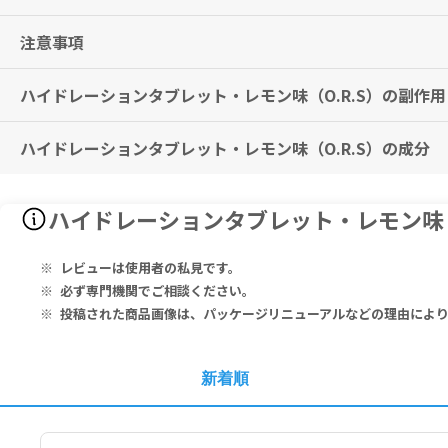
※有用性には個人差がありますことを予めご了承ください。
注意事項
2タブレットを目安に、200mlの水に入れ、完全に溶けてからお召し
■スポーツ時の使用方法
ハイドレーションタブレット・レモン味（O.R.S）の副作用
24時間以内に24錠を超える使用はお控えください。
500mlの水に1～2タブレットを目安に溶かし、スポーツ中、あるい
本品は、多量摂取により疾病が治癒したり、より健康が増進するもので
糖尿病を患っている方、あるいは、低ナトリウムや低カリウムによるダ
※本製品を水に溶かした後、8時間以上、外に保管するのはお止めくだ
ハイドレーションタブレット・レモン味（O.R.S）の成分
特に副作用は報告されておりませんが、異常を感じた際はただちに使用
腸閉塞を患っている方や、肝臓や腎臓に問題がある方は、ご使用をお控
※冷蔵庫に保管する場合、24時間以内にお召し上がりください。
開封後は、ふたをしっかりとお締めください。
高温多湿を避け、25℃以下の場所で保管してください。
Per 2 Tablets in 200ml Water
子供の手の届かないところで保管してください。
ハイドレーションタブレット・レモン味（
Vitamin B2 0.84mg, Potassium 193mg, Chloride 352mg, Sodiu
消費期限が切れた後は、使用しないでください。
Ingredients: Dextrose (Glucose), Acidity Regulators (Citric 
レビューは使用者の私見です。
etener (Sucralose), Riboflavin.
必ず専門機関でご相談ください。
投稿された商品画像は、パッケージリニューアルなどの理由によ
2タブレット（水 200ml）あたり：
ビタミンB2 0.84mg、カリウム 193mg、塩化物 352mg、ナトリウム 2
成分：デキストロース（グルコース）、pH 調整剤（クエン酸、炭酸
新着順