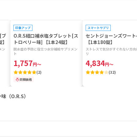
プレゼントキャンペーン対象
印象アップ
スマートサプリ
[ブ
O.R.S経口補水塩タブレット[ス
セントジョーンズワート4
錠】
トロベリー味] 【1本24錠】
【1本180錠】
メン
脱水症の予防に役立つ水分補給サプリメン
ストレスで気分がすぐれない方向
ト
リ
1,757
4,834
円
～
円
～
(
2
)
(
32
)
同梱価格
（O.R.S）