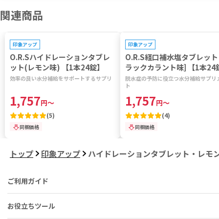
関連商品
プレゼントキャンペーン対象
プレゼントキャンペーン対象
印象アップ
印象アップ
O.R.Sハイドレーションタブレ
O.R.S経口補水塩タブレット
ット(レモン味) 【1本24錠】
ラックカラント味] 【1本24
効率の良い水分補給をサポートするサプリ
脱水症の予防に役立つ水分補給サプリ
ト
1,757
1,757
円
～
円
～
(
5
)
(
4
)
同梱価格
同梱価格
トップ
印象アップ
ハイドレーションタブレット・レモン味
ご利用ガイド
お役立ちツール