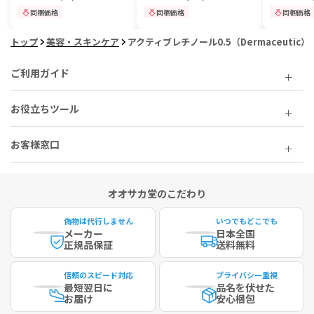
同梱価格
同梱価格
同梱価格
トップ
美容・スキンケア
アクティブレチノール0.5（Dermaceutic）
ご利用ガイド
お役立ちツール
お客様窓口
オオサカ堂のこだわり
偽物は代行しません
いつでもどこでも
メーカー
日本全国
正規品保証
送料無料
信頼のスピード対応
プライバシー重視
最短
翌日に
品名を伏せた
お届け
安心梱包