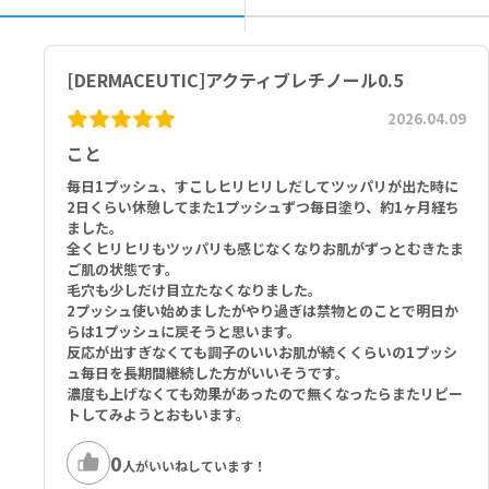
イン酸グリセリル、クエン酸Ｎａ、クエン酸、ＢＨＴ、ＢＨＡ、フェ
ノキシエタノール、ＥＤＴＡ－２Ｎａ、ペンチレングリコール、ｐ－
アニス酸、水酸化Ｎａ
[DERMACEUTIC]アクティブレチノール0.5
2026.04.09
こと
毎日1プッシュ、すこしヒリヒリしだしてツッパリが出た時に
2日くらい休憩してまた1プッシュずつ毎日塗り、約1ヶ月経ち
ました。
全くヒリヒリもツッパリも感じなくなりお肌がずっとむきたま
ご肌の状態です。
毛穴も少しだけ目立たなくなりました。
2プッシュ使い始めましたがやり過ぎは禁物とのことで明日か
らは1プッシュに戻そうと思います。
反応が出すぎなくても調子のいいお肌が続くくらいの1プッシ
ュ毎日を長期間継続した方がいいそうです。
濃度も上げなくても効果があったので無くなったらまたリピー
トしてみようとおもいます。
0
人がいいねしています！