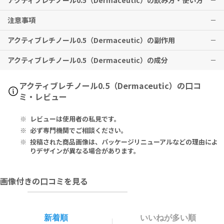
アクティブレチノール0.5（Dermaceutic）の飲み方・使い方
注意事項
※有用性には個人差がありますことを予めご了承ください。
夜のお手入れ時、ダーマシューティッククリームを使用する前に、顔
※メーカー推奨使用期間として
と首に塗布してください。
3ヶ月以上の継続使用を推奨
しており
アクティブレチノール0.5（Dermaceutic）の副作用
ます。
本品を集中的に使用すると、肌に炎症が生じる場合がございます。
肌に何らかの不快感が生じた際は、使用頻度を抑えてください。
アクティブレチノール0.5（Dermaceutic）の成分
肌荒れや傷の部分には塗布しないでください。
特に副作用は報告されておりませんが、異常を感じた際はただちに使
本品が目や粘膜に直接触れないようご注意ください。
用を中止し、医師の診察をお受けください。
本品使用後は直射日光を避け、外出時はSPF値の高い日焼け止めをお
Water (Aqua), Diglycerin, Trideceth-9, Ethylhexyl Methoxycr
アクティブレチノール0.5（Dermaceutic）の口コ
使いください。
ylene, PEG-40 Hydrogenated Castor Oil, Panthenol, Polyacr
ミ・レビュー
ylate Crosspolymer-6, Retinol, Ascorbyl Tetraisopalmitate,
Ascorbyl Palmitate, Tocopherol, Allantoin, Cholesterol, Sph
レビューは使用者の私見です。
ingolipids, Phospholipids, Lecithin, Polysorbate 20, Ethylhe
xylglycerin, Glyceryl Stearate, Glyceryl Oleate, Sodium Citra
必ず専門機関でご相談ください。
te, Citric Acid, BHT, BHA, Phenoxyethanol, Disodium EDTA, P
投稿された商品画像は、パッケージリニューアルなどの理由によ
entylene Glycol, P-Anisic Acid, Sodium Hydroxide.
りデザインが異なる場合があります。
水、ジグリセリン、トリデセス－９、エチルヘキシルメトキシクリレ
画像付きの口コミを見る
ン、ＰＥＧ－４０水添ヒマシ油、パンテノール、ポリアクリレートク
ロスポリマー－６、レチノール、テトラヘキシルデカン酸アスコルビ
ル、パルミチン酸アスコルビル、トコフェロール、アラントイン、コ
レステロール、スフィンゴ脂質、リン脂質、レシチン、ポリソルベー
新着順
いいねが多い順
ト２０、エチルヘキシルグリセリン、ステアリン酸グリセリル、オレ