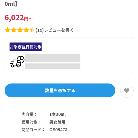
0ml】
6,022
円
～
(
19
)
レビューを書く
お急ぎ翌日便対象
数量を選択する
内容量
：
1本30ml
使用対象
：
男女兼用
商品コード
：
OS09478