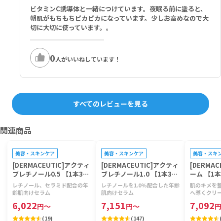
ビタミンC誘導体と一緒につけています。夜眠る前に塗ると、
朝肌がもちもちピカピカになっています。少しお高めなので大
切に大切に使っています。。
0
人がいいねしています！
すべてのレビューを見る
関連商品
プレゼントキャンペーン対象
プレゼントキャンペーン対象
プレゼントキ
美容・スキンケア
美容・スキンケア
美容・スキ
[DERMACEUTIC]アクティ
[DERMACEUTIC]アクティ
[DERMAC
ブレチノール0.5 【1本30
ブレチノール1.0 【1本30
ーム 【1本
ml】
ml】
レチノール、セラミド配合の年
レチノールを1.0%配合した年齢
肌のキメを
齢肌向けセラム
肌向けセラム
へ導くクリ
6,022
7,151
7,092
円
～
円
～
(
19
)
(
147
)