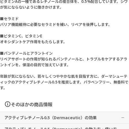
ビタミンAの一種であるレチノールの複合体を、0.5%配合しています。シワ
が気にならないように働きかけます。
■セラミド
バリア機能維持に必要なセラミドを補い、リペアを後押しします。
■ビタミンC、ビタミンE
オキシダントケア作用をもたらします。
■パンテノールとアラントイン
リペアサポートの作用が知られるパンテノールと、トラブルをケアするアラ
ントインを、保湿の目的で加えています。
年齢が気にならない、若々しくつややかな肌を目指す方に、ダーマシューテ
ィックのアクティブレチノール0.5を推奨します。パラベンフリー、無香料で
す。
そのほかの商品情報
アクティブレチノール0.5（Dermaceutic）の効果
キメの改善とエイジングサインのケアに役立ちます。