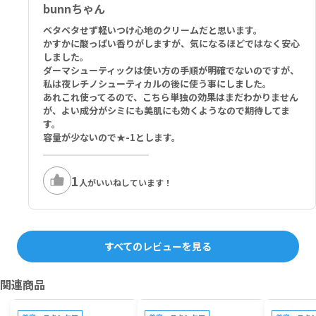
bunnちゃん
ベタベタせず軽いつけ心地のクリームだと思います。
かすかに酸っぱい香りがしますが、気になるほどではなく安心
しました。
ダーマシューティックは使い方の手順が明確でないのですが、
私は夜レチノシューティカルの後に使う事にしました。
あれこれ使ってるので、こちら単独の効果はまだわかりません
が、よい成分がシミにも美肌にも効くようなので期待してま
す。
容量が少ないので★-1とします。
1
人がいいねしています！
すべてのレビューを見る
関連商品
プレゼントキャンペーン対象
プレゼントキャンペーン対象
プレゼントキ