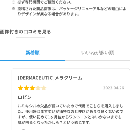
olysorbate 20, Ceteareth-12, Glycerin, Lecithin, Phenoxyet
必ず専門機関でご相談ください。
hanol, Benzyl Alcohol, Ethylhexylglycerin, Potassium Sorbat
投稿された商品画像は、パッケージリニューアルなどの理由によ
e, Sodium Lauryl Sulfate, Sodium Cetearyl Sulfate, Disodium
りデザインが異なる場合があります。
Phosphate, BHA, Dipotassium Phosphate, BHT, Sodium Hydr
oxide, Sodium Benzoate.
画像付きの口コミを見る
水、流動パラフィン、セテアリルアルコール、コウジ酸、ナイアシン
アミド、アルブチン、マンデル酸、サリチル酸、グリチルレチン酸、
レチノール、フィチン酸、カンゾウ根エキス、トコフェロール、ウン
新着順
いいねが多い順
デシレノイルフェニルアラニン、ポリソルベート２０、セテアレス－
１２、グリセリン、レシチン、フェノキシエタノール、ベンジルアル
コール、エチルヘキシルグリセリン、ソルビン酸Ｋ、ラウリル硫酸Ｎ
ａ、セテアリル硫酸Ｎａ、リン酸２Ｎａ、ＢＨＡ、リン酸２Ｋ、ＢＨ
[DERMACEUTIC]メラクリーム
Ｔ、水酸化Ｎａ、安息香酸Ｎａ
2022.04.26
ロビン
ルミキシルの欠品が続いていたので代用でこちらを購入しまし
た。使用感はまず匂いが独特なのと伸びがあまり良くないので
すが、使い初めて1ヶ月位からワントーンとはいかないまでも
肌が明るくなったかしら？という感じです。