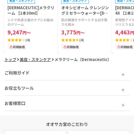
美容・スキンケア
美容・スキンケア
美容・スキ
[DERMACEUTIC]メラクリ
オキシビオーム クレンジン
[DERMA
ーム 【1本30ml】
グミセラーウォーター[DE
4X 【1本1
RMACEUTIC] 【1本400m
シミや色素沈着のケアにお勧め
肌の健康をサポートする拭き取
新発想アイ
l】
のクリーム
り化粧水
ハリとうる
9,247
3,775
4,463
円
～
円
～
(
4
)
(
4
)
同梱価格
同梱価格
同梱価格
トップ
美容・スキンケア
メラクリーム（Dermaceutic）
ご利用ガイド
お役立ちツール
お客様窓口
オオサカ堂のこだわり