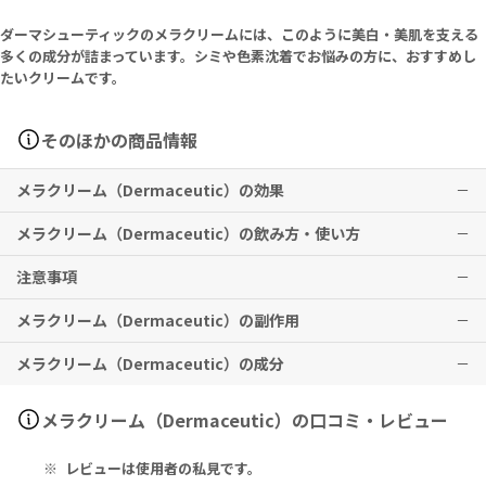
ダーマシューティックのメラクリームには、このように美白・美肌を支える
多くの成分が詰まっています。シミや色素沈着でお悩みの方に、おすすめし
たいクリームです。
そのほかの商品情報
メラクリーム（Dermaceutic）の効果
メラクリーム（Dermaceutic）の飲み方・使い方
シミや色素沈着を集中的にケアします。
注意事項
※有用性には個人差がありますことを予めご了承ください。
1日1回、顔全体に塗布します。この時、シミ部分には集中的にお使い
ください。
メラクリーム（Dermaceutic）の副作用
レチノールを使用したことがない場合は、1週間に2回から始め、徐々
本品が目や粘膜に触れないようご注意ください。
に使用頻度を増やしてください。
3歳以下の子供への使用はお控えください。
メラクリーム（Dermaceutic）の成分
3ヶ月間の継続ケアをおすすめします。
直射日光を避けて保管してください。
場合によっては、チクチクとした刺激を感じる、赤みが生じる、皮膚
敏感肌に使用すると、アレルギー反応が生じる可能性がございます。
がポロポロ剥がれ落ちるなどの反応が起きる可能性がございます。
妊娠中、授乳中の方は本品の使用をお控えください。
不快な反応が生じたときは、使用頻度を抑えてください。
Water (Aqua), Paraffinum Liquidum, Cetearyl Alcohol, Kojic A
メラクリーム（Dermaceutic）の口コミ・レビュー
cid, Niacinamide, Arbutin, Mandelic Acid, Salicylic Acid, Glycy
rrhetinic Acid, Retinol, Phytic Acid, Glycyrrhiza Glabra (Licori
レビューは使用者の私見です。
ce) Rott Extract, Tocopherol, Undecylenoyl Phenylalanine, P