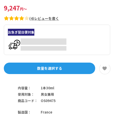
9,247
円
～
(
4
)
レビューを書く
お急ぎ翌日便対象
数量を選択する
内容量
：
1本30ml
使用対象
：
男女兼用
商品コード
：
OS09475
製造国
：
France