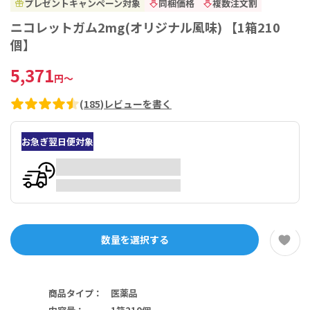
プレゼントキャンペーン対象
同梱価格
複数注文割
ニコレットガム2mg(オリジナル風味) 【1箱210
個】
5,371
円
～
(
185
)
レビューを書く
お急ぎ翌日便対象
数量を選択する
商品タイプ
：
医薬品