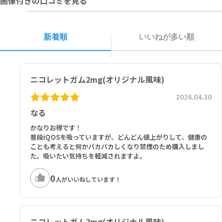
画像付きの口コミを見る
誤って定められた用量を超えて使用したり、小児が誤飲した場合は、
医師又は薬剤師にご相談ください（急性ニコチン中毒を起こす可能性
があります）。
新着順
いいねが多い順
3ヵ月を超えて継続する場合は、医師又は薬剤師にご相談ください。
子供の手の届かないところに保管してください。
直射日光の当たらない涼しい場所に保管してください。
他の容器に入れ替えないでください。
ニコレットガム2mg(オリジナル風味)
使用期限を過ぎた製品は使用しないでください。
かみ終わったガムは紙などに包んで、小児の手の届かない場所に廃棄
2026.04.30
してください。
なる
■以下の方は本剤を使用しないでください。
かなりお得です！
本剤の成分に対して過敏症の既往歴がある方
普段iQOSを吸っていますが、どんどん値上がりして、健康の
ことも考えると何かバカバカしくなり禁煙のため購入しまし
た。吸いたい気持ちを軽減されますよ。
0
人がいいねしています！
ニコレットガム2mg(オリジナル風味)