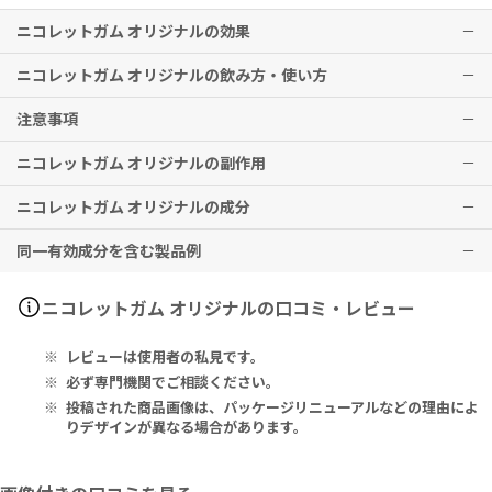
ニコレットガム オリジナルの効果
ニコレットガム オリジナルの飲み方・使い方
禁煙時のイライラ・集中困難・落ち着かないなどの症状の緩和
注意事項
※効果には個人差がありますことを予めご了承ください。
タバコを吸いたいと思ったとき、1回1個をゆっくりと間をおきなが
ら、30～60分間かけてかむ。通常、1日4～12個から始めて適宜増減
ニコレットガム オリジナルの副作用
するが、1日の総使用個数は15個を超えないこと。禁煙になれてきた
非喫煙者、すでにニコチン製剤を使用している方は、本剤を使用しな
ら（1ヵ月前後）、1週間ごとに1日の使用個数を1～2個ずつ減らし、
いでください。
ニコレットガム オリジナルの成分
1日の使用個数が1～2個となった段階で使用をやめる。なお、使用期
妊娠中・妊娠の可能性のある方・授乳中の方は、本剤を使用しないで
口内炎、のどの痛み、吐き気、嘔吐、腹部不快感、胸やけ、食欲不
間は3ヵ月をめどとする。
ください。授乳中の方が本剤を使用する場合は、授乳を中止してくだ
振、下痢、発疹・発赤、かゆみ、頭痛、めまい、思考減退、眠気、動
同一有効成分を含む製品例
さい。
悸、胸部不快感、胸部刺激感、顔面潮紅、顔面浮腫、気分不良などの
Each Contains: Nicotine 2mg.
重い心臓病を有する方（心筋梗塞、狭心症、不整脈）は、本剤を使用
症状が現れる場合があります。その他、なにか異変を感じた際は速や
Also includes: Chewing Gum Base, Sorbitol, Polacrilin, Sodiu
しないでください。
かに医師の診察をお受けください。
m Carbonate Bicarbonate, Flavourings, Glycerol, Talc, and E
ニコチネル（ノバルティスファーマ）、ニコレット（ジョンソン・エ
ニコレットガム オリジナルの口コミ・レビュー
急性期脳血管障害（脳梗塞、脳出血など）と診断された方は、本剤を
321.
ンド・ジョンソン）
使用しないでください。
レビューは使用者の私見です。
うつ病と診断された方は、本剤を使用しないでください。
1個中：ニコチン 2mg
あごの関節に障害がある方は、本剤を使用しないでください。
その他の成分：チューインガム基礎剤、ソルビトール、ポラクリリ
必ず専門機関でご相談ください。
本剤を使用中、または使用直後は、喫煙及びニコチンパッチ製剤を使
ン、炭酸水素Ｎａ、香料、グリセロール、タルク、E321
投稿された商品画像は、パッケージリニューアルなどの理由によ
用しないでください。
りデザインが異なる場合があります。
6ヵ月を越えて本剤を使用しないでください。
医師または歯科医師の治療を受けている方は、本剤使用前に必ずご相
談ください。