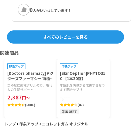
0
人がいいねしています！
すべてのレビューを見る
関連商品
印象アップ
印象アップ
[Doctors pharmacy]ドク
[SkinCeption]PHYTO35
ターズファーマシー 南極ク
0 【1本30錠】
リルビタミン 【1袋120
魚不足に南極クリルの力。現代
年齢肌を内側から改善するセラ
粒】
人の生活サポート
ミド配合サプリ
2,387
-,---
円
～
(
500+
)
(
87
)
取扱終了
トップ
印象アップ
ニコレットガム オリジナル