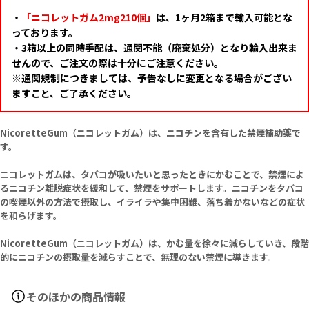
・
「ニコレットガム2mg210個」
は、1ヶ月2箱まで輸入可能とな
っております。
・3箱以上の同時手配は、通関不能（廃棄処分）となり輸入出来ま
せんので、ご注文の際は十分にご注意ください。
※通関規制につきましては、予告なしに変更となる場合がござい
ますこと、ご了承ください。
NicoretteGum（ニコレットガム）は、ニコチンを含有した禁煙補助薬で
す。
ニコレットガムは、タバコが吸いたいと思ったときにかむことで、禁煙によ
るニコチン離脱症状を緩和して、禁煙をサポートします。ニコチンをタバコ
の喫煙以外の方法で摂取し、イライラや集中困難、落ち着かないなどの症状
を和らげます。
NicoretteGum（ニコレットガム）は、かむ量を徐々に減らしていき、段階
的にニコチンの摂取量を減らすことで、無理のない禁煙に導きます。
そのほかの商品情報