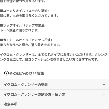
肌を清潔に保つ作用があります。
■ユーカリオイル（ユーカリ葉油）
肌に悪いものを取り除くとされています。
■ホップオイル（ホップ球果油）
トーン調整に働きかけます。
■カモミールオイル（カミツレ花油）
柔らかな肌へと導き、落ち着きを与えます。
イヴロム・クレンザーは、全ての肌タイプにお使いいただけます。クレンジ
ングを見直して、肌コンディションを改善させたい方におすすめです。
そのほかの商品情報
イヴロム・クレンザーの効果
イヴロム・クレンザーの飲み方・使い方
メイクなど肌の汚れを落とし、きめ細かく滑らかな状態へと導きま
す。
注意事項
1.本品を手に取り、円を描くように顔に馴染ませてください。
※有用性には個人差がありますことを予めご了承ください。
2.モスリンクロスをお湯につけて絞り、顔全体に5秒間×3回当ててく