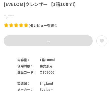
[EVELOM]クレンザー 【1箱100ml】
-,---
(
4
)
レビューを書く
...
内容量
：
1箱100ml
使用対象
：
男女兼用
商品コード
：
OS09006
製造国
：
England
メーカー
：
Eve Lom