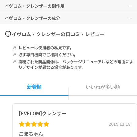
イヴロム・クレンザーの副作用
ださい。
本品は外用専用です。また、成人の方のみご使用いただけます。
3.モスリンクロスを一旦ぬるま湯で洗い流します。
目に入らないようご注意ください。
イヴロム・クレンザーの成分
4.モスリンクロスで円を描くように顔全体をマッサージし、本品とメ
肌にダメージがある方は使用しないでください。
特に副作用は報告されておりませんが、異常を感じた際はただちに使
イクを拭き取ります。このマッサージにより、古い角質の除去と血行
肌に異常が現れた場合は、ただちに使用を中止してください。
用を中止し、医師の診察をお受けください。
促進が同時に行われます。
Paraffinum Liquidum, PEG-30 Lanolin, Cetearyl Alcohol, Bis-D
イヴロム・クレンザーの口コミ・レビュー
5.水に浸したモスリンクロスを5秒間顔に当て、毛穴を引き締めます。
iglyceryl Polyacyladipate-2, Aluminum Distearate, Theobro
6.乾いたタオルで優しく拭いてください。
ma Cacao (Cocoa) Seed Butter, PEG-75 Lanolin, Phenoxyeth
レビューは使用者の私見です。
anol, Chamomilla Recutita (Matricaria) Flower Oil, Eucalyptu
s Globulus Leaf Oil, Eugenia Caryophyllus (Clove) Leaf Oil, H
必ず専門機関でご相談ください。
umulus Lupulus (Hops) Cone Oil, Eugenol, BHT, Limonene.
投稿された商品画像は、パッケージリニューアルなどの理由によ
りデザインが異なる場合があります。
流動パラフィン、ＰＥＧ−３０ラノリン、セテアリルアルコール、ビ
スジグリセリルポリアシルアジペート−２、ジステアリン酸Ａｌ、カ
カオ脂、ＰＥＧ−７５ラノリン、フェノキシエタノール、カミツレ花
新着順
いいねが多い順
油、ユーカリ葉油、チョウジ葉油、ホップ球果油、オイゲノール、Ｂ
ＨＴ、リモネン
[EVELOM]クレンザー
2019.11.18
ごまちゃん