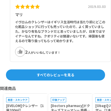
2019.03.03
マリ
イヴロムのクレンザーはイギリス生活時代は当たり前にどこの
化粧品ショップに行っても売っていたので、よく買っていまし
た。かなり有名なブランドだと思っていましたが、日本ではマ
イナーなんですね。クオリティは間違いないです。帰国後も使
えるので取り扱ってもらって助かります。
2
人がいいねしています！
すべてのレビューを見る
関連商品
プレゼントキャンペーン対象
プレゼントキ
美容・スキンケア
印象アップ
美容・スキ
[EVELOM]クレンザー 【1
[Doctors pharmacy]ドク
[Obagi
箱200ml】
ターズファーマシー 南極ク
ザー 【1本