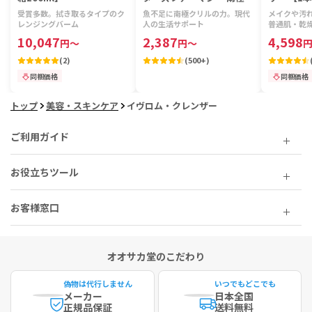
リルビタミン 【1袋120
受賞多数。拭き取るタイプのク
魚不足に南極クリルの力。現代
メイクや汚
粒】
レンジングバーム
人の生活サポート
普通肌・乾
10,047
2,387
4,598
円
～
円
～
(
2
)
(
500+
)
同梱価格
同梱価格
トップ
美容・スキンケア
イヴロム・クレンザー
ご利用ガイド
お役立ちツール
お客様窓口
オオサカ堂のこだわり
偽物は代行しません
いつでもどこでも
メーカー
日本全国
正規品保証
送料無料