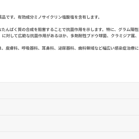
薬品です。有効成分ミノサイクリン塩酸塩を含有します。
なたんぱく質の合成を阻害することで抗菌作用を示します。特に、グラム陽性
）に対して広範な抗菌作用があるほか、多剤耐性ブドウ球菌、クラミジア属、
は、皮膚科、呼吸器科、耳鼻科、泌尿器科、歯科領域など幅広い感染症治療に
菌属、淋菌、炭疽菌、大腸菌、赤痢菌、シトロバクター属、クレブシエラ属
ッチア属（オリエンチア・ツツガムシ）、クラミジア属、肺炎マイコプラズ
錠）とし、以後12時間ごとあるいは24時間ごとにミノサイクリンとして100
皮症、外傷・熱傷及び手術創等の二次感染、乳腺炎、骨髄炎、咽頭・喉頭炎