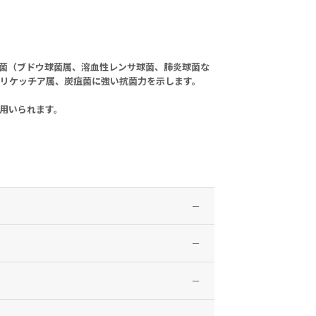
菌（ブドウ球菌属、溶血性レンサ球菌、肺炎球菌な
リケッチア属、炭疽菌に強い抗菌力を示します。
用いられます。
、エンテロバクター属、プロテウス属、モルガネ
マ（マイコプラズマ・ニューモニエ）
mg（1錠）を経口投与する。
、扁桃炎（扁桃周囲炎を含む）、急性気管支炎、