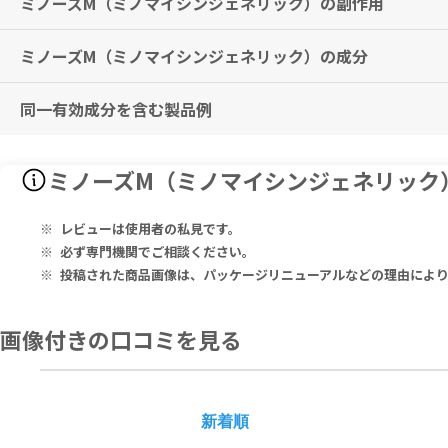
ミノーズM（ミノマイシンジェネリック）の副作用
飲み忘れに気付いた際は、思い出したときすぐに服用してください。た
肺炎、肺膿瘍、慢性呼吸器病変の二次感染、膀胱炎、腎盂腎炎、前立腺
※2回分を一度に服用しないこと。
子宮内感染、涙嚢炎、麦粒腫、外耳炎、中耳炎、副鼻腔炎、化膿性唾液
ミノーズM（ミノマイシンジェネリック）の成分
ショック、アナフィラキシー、全身性紅斑性狼瘡（SLE）様症状の増悪、結節性
自分の判断で中止せずに医師の指示どおり服用してください。
N）、皮膚粘膜眼症候群（Stevens-Johnson症候群）、多形
※効果には個人差がありますことを予めご了承ください。
胃薬（アルミニウム、マグネシウム含有制酸剤）や鉄剤、カルシウム含
群、膵炎、痙攣、意識障害等の精神神経障害、出血性腸炎、偽膜性大腸
多めの水で服用してください。特に寝る前の服用には注意してください
同一有効成分を含む製品例
Minocycline Hydrochloride 100mg
本剤の服用中に尿が黄褐色～茶褐色、緑、青に変色することがあります
発疹、めまい感、頭痛、腹痛、悪心、食欲不振、胃腸障害、嘔吐、下痢
めまい感があらわれることがあるので、本剤服用中は自動車の運転等危
ミノサイクリン塩酸塩 100mg
その他、なにか異変を感じた際は速やかに医師の診察をお受けください
ミノサイクリン塩酸塩（沢井製薬、日医工ファーマ、東和薬品）、ミノ
本剤の服用中にカルシウムを多く含む食品（牛乳など）は一緒に摂らな
ミノーズM（ミノマイシンジェネリック
■以下の方は本剤を使用しないでください。
テトラサイクリン系薬剤に対し過敏症の既往歴のある方
レビューは使用者の私見です。
必ず専門機関でご相談ください。
投稿された商品画像は、パッケージリニューアルなどの理由によ
画像付きの口コミを見る
新着順