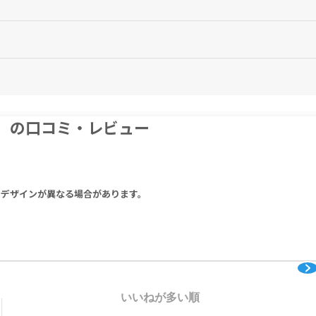
だし、次の服用時間が近いときは忘れた分は服用しないでください。
炎（急性症、慢性症）、精巣上体炎（副睾丸炎）、尿道炎、淋菌感染症、梅
腺炎、歯周組織炎、歯冠周囲炎、上顎洞炎、顎炎、炭疽、つつが虫病、オウ
多発動脈炎、顕微鏡的多発血管炎、自己免疫性肝炎、中毒性表皮壊死融解症（Toxic
紅斑、剥脱性皮膚炎、薬剤性過敏症症候群、血液障害、重篤な肝機能障害、急性腎不
有製剤と同時に服用すると効き目が弱くなるので、2～4時間ずらして服用し
炎
。
が、心配は要りません。
、舌痰、倦怠感などの症状が現れる場合があります。
険を伴う機械の操作及び高所での作業等に従事しないでください。
。
マイシン（ファイザー）、塩酸ミノサイクリン（日医工ファーマ）
いでください。
）の口コミ・レビュー
りデザインが異なる場合があります。
いいねが多い順