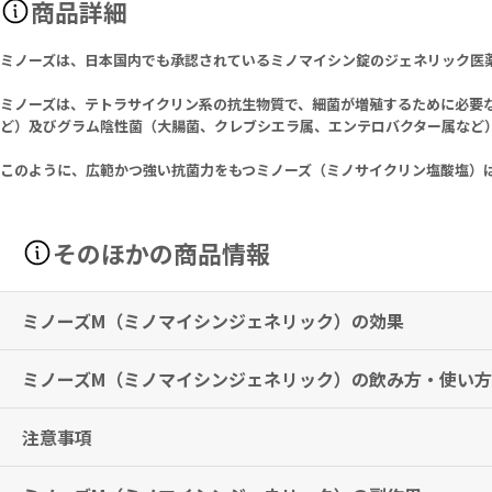
商品詳細
ミノーズは、日本国内でも承認されているミノマイシン錠のジェネリック医
ミノーズは、テトラサイクリン系の抗生物質で、細菌が増殖するために必要
ど）及びグラム陰性菌（大腸菌、クレブシエラ属、エンテロバクター属など
このように、広範かつ強い抗菌力をもつミノーズ（ミノサイクリン塩酸塩）
そのほかの商品情報
ミノーズM（ミノマイシンジェネリック）の効果
ミノーズM（ミノマイシンジェネリック）の飲み方・使い方
適応菌種
ミノサイクリンに感性のブドウ球菌属、レンサ球菌属、肺炎球菌、腸球
ラ・モルガニー、プロビデンシア属、緑膿菌、梅毒トレポネーマ、リケ
注意事項
通常成人は初回投与量をミノサイクリンとして、100～200mg（1～2
なお、患者の年齢、体重、症状などに応じて適宜増減する。
適応症
表在性皮膚感染症、深在性皮膚感染症、リンパ管・リンパ節炎、慢性膿