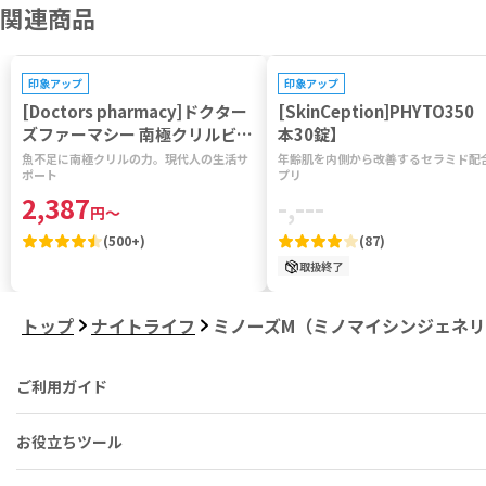
関連商品
印象アップ
印象アップ
[Doctors pharmacy]ドクター
[SkinCeption]PHYTO350 
ズファーマシー 南極クリルビタ
本30錠】
ミン 【1袋120粒】
魚不足に南極クリルの力。現代人の生活サ
年齢肌を内側から改善するセラミド配
ポート
プリ
2,387
-,---
円
～
(
500+
)
(
87
)
取扱終了
トップ
ナイトライフ
ミノーズM（ミノマイシンジェネ
ご利用ガイド
お役立ちツール