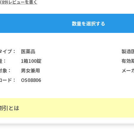
(
89
)
レビューを書く
数量を選択する
タイプ
：
医薬品
製造
量
：
1箱100錠
有効
対象
：
男女兼用
メー
コード
：
OS08806
割引とは