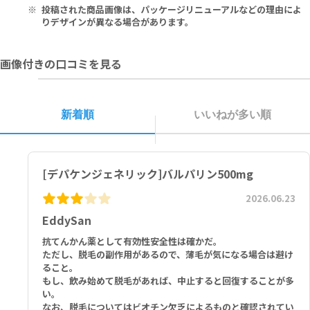
す。
ださい。
い。
1腸溶錠中：バルプロ酸ナトリウム インド薬局方 200mg
投稿された商品画像は、パッケージリニューアルなどの理由によ
▶
本剤の服用中にイチョウ葉エキスを含むものは摂らないでください。
安全度の高い錠剤カッターをご希望の方には、
ウルトラピルカッタ
りデザインが異なる場合があります。
ー
▶
■以下の方は本剤を使用しないでください。
ピルケース付きで持ち運びたい方には、
ピルカッター
画像付きの口コミを見る
▶
重篤な肝障害のある方
シンプルな錠剤カッターをご希望の方には、
ブルーピルカッター
本剤投与中はカルバペネム系抗生物質
尿素サイクル異常症の方
新着順
いいねが多い順
[デパケンジェネリック]バルパリン500mg
2026.06.23
EddySan
抗てんかん薬として有効性安全性は確かだ。
ただし、脱毛の副作用があるので、薄毛が気になる場合は避け
ること。
もし、飲み始めて脱毛があれば、中止すると回復することが多
い。
なお、脱毛についてはビオチン欠乏によるものと確認されてい