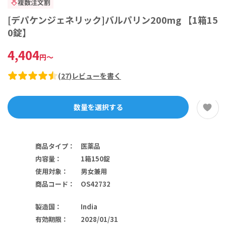
複数注文割
[デパケンジェネリック]バルパリン200mg 【1箱15
0錠】
4,404
円
～
(
27
)
レビューを書く
数量を選択する
商品タイプ
：
医薬品
内容量
：
1箱150錠
使用対象
：
男女兼用
商品コード
：
OS42732
製造国
：
India
有効期限
：
2028/01/31