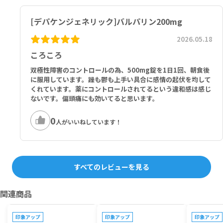
[デパケンジェネリック]バルパリン200mg
2026.05.18
ころころ
双極性障害のコントロールの為、500mg錠を1日1回、朝食後
に服用しています。躁も鬱も上手い具合に感情の起伏を均して
くれています。薬にコントロールされてるという違和感は感じ
ないです。偏頭痛にも効いてると思います。
0
人がいいねしています！
すべてのレビューを見る
関連商品
プレゼントキャンペーン対象
プレゼントキ
印象アップ
印象アップ
印象アップ