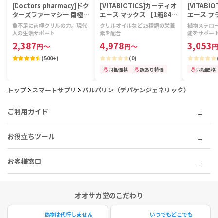
[Doctors pharmacy]ドク
[VITABIOTICS]カーディオ
[VITABI
ターズファーマシー 南極ク
エース マックス 【1箱84カ
エース プ
リルビタミン 【1袋120
プセル】
セル】
魚不足に南極クリルの力。現代
クリルオイルなど25種類の栄養
植物ステロ
粒】
人の生活サポート
素を配合
能をサポー
2,387
4,978
3,053
円
～
円
～
(
500+
)
(
0
)
同梱価格
訳あり特価
同梱価格
トップ
スマートサプリ
バルパリン（デパケンジェネリック）
ご利用ガイド
お役立ちツール
お客様窓口
オオサカ堂のこだわり
偽物は代行しません
いつでもどこでも