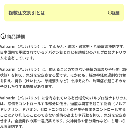
複数注文割引とは
詳細
商品詳細
Valparin（バルパリン）は、てんかん・躁病・躁状態・片頭痛治療剤です。
日本国内で承認されているデパケン錠と同じ有効成分のバルプロ酸ナトリウ
ムを含有しています。
Valparin（バルパリン）は、抑えることのできない感情の高まりや行動（躁
状態）を抑え、気分を安定させる薬です。ほかにも、脳の神経の過剰な興奮
を抑え、発作（けいれん、意識消失など）を抑えたり、片頭痛が起こるのを
予防したりする効果があります。
Valparin（バルパリン）に含有されている有効成分のバルプロ酸ナトリウム
は、感情をコントロールする部分に働き、過度な興奮を起こす物質（ノルア
ドレナリン、ドパミン、セロトニンなど）の産生や放出をコントロールする
ことにより抑えることのできない感情の高まりや行動を抑え、気分を安定さ
せます。全般発作の第一選択薬であり、欠神発作や部分発作などにも用いら
れる薬剤です。