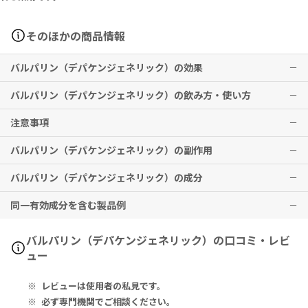
そのほかの商品情報
バルパリン（デパケンジェネリック）の効果
バルパリン（デパケンジェネリック）の飲み方・使い方
各種てんかん（小発作・焦点発作・精神運動発作ならびに混合発作）
およびてんかんに伴う性格行動障害（不機嫌・易怒性等）の治療
注意事項
躁病および躁うつ病の躁状態の治療
各種てんかん（小発作・焦点発作・精神運動発作ならびに混合発作）
片頭痛発作の発症抑制
およびてんかんに伴う性格行動障害（不機嫌・易怒性等）の治療
バルパリン（デパケンジェネリック）の副作用
躁病および躁うつ病の躁状態の治療
飲み忘れに気付いた際は、思い出したときすぐに服用してください。
※効果には個人差がありますことを予めご了承ください。
通常1日量バルプロ酸ナトリウムとして400～1,200mg（500mg錠0.
ただし、次の服用時間が近いときは忘れた分の服用はしないでくださ
バルパリン（デパケンジェネリック）の成分
8～2.4錠、200mg錠2～6錠）を1日2～3回に分けて経口投与する。
い。
傾眠
ただし、年齢・症状に応じ適宜増減する。
※2回分を一度に服用しないこと。
劇症肝炎等の重篤な肝障害、高アンモニア血症を伴う意識障害、溶血
同一有効成分を含む製品例
性貧血、赤芽球癆、汎血球減少、重篤な血小板減少、顆粒球減少、急
[デパケンジェネリック]バルパリン(Valparin)500mg
片頭痛発作の発症抑制
本剤の服用中は、車の運転など危険を伴う機械の操作はしないでくだ
性膵炎、間質性腎炎、ファンコニー症候群、中毒性表皮壊死融解症
Each Enteric Coated Tablet Contains: Sodium Valproate IP 5
通常1日量バルプロ酸ナトリウムとして400～800mg（500mg錠0.8
さい。
（Toxic Epidermal Necrolysis：TEN）、皮膚粘膜眼症候群（Stev
00mg
デパケン（協和発酵キリン）、バレリン（大日本住友製薬）、バルプ
バルパリン（デパケンジェネリック）の口コミ・レビ
～1.6錠、200mg錠2～4錠）を1日2～3回に分けて経口投与する。
妊娠中・妊娠の可能性のある方、授乳中の方は、本剤使用前に必ず医
ens-Johnson症候群）、過敏症症候群、脳の萎縮、認知症様症状、
1腸溶錠中：バルプロ酸ナトリウム インド薬局方 500mg
ロ酸Na（藤永製薬、第一三共、日医工、小林化工、エルメッドエーザ
ュー
なお、年齢・症状に応じ適宜増減するが、1日量として1,000mg（50
師にご相談ください。
パーキンソン様症状、横紋筋融解症、抗利尿ホルモン不適合分泌症候
イ、エーザイ、共和薬品工業、辰巳化学、日本ジェネリック）
0mg錠2錠、200mg錠5錠）を超えないこと。
カルバペネム系抗生物質を使用中の方は必ず医師・薬剤師にご相談く
群（SIADH）、間質性肺炎、好酸球性肺炎などの症状が現れる場合が
[デパケンジェネリック]バルパリン(Valparin)200mg
レビューは使用者の私見です。
ださい。
あります。
Each Enteric Coated Tablet Contains: Sodium Valproate IP 2
■錠剤を分割して服用される際は、下記商品のご利用を推奨いたしま
本剤の服用中にアルコールを飲むと薬の作用が強く出るのでお控えく
その他、なにか異変を感じた際は速やかに医師の診察をお受けくださ
00mg
必ず専門機関でご相談ください。