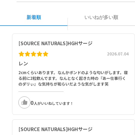
Other Ingredients: Silicified Microcrystalline Cellulose, Hydr
oxypropyl Cellulose, Stearic Acid, Silica, Magnesium Stearat
新着順
いいねが多い順
e.
1回あたりの摂取量：5タブレット
ナイアシン（イノシトールニコチン酸エステルとして） 400 mg、ク
[SOURCE NATURALS]HGHサージ
ロム（ポリニコチン酸クロム［ChromeMateR］として） 200 mc
g、L-アルギニン L-パイログルタミン酸 1 g、L-リシン塩酸塩 740 m
2026.07.04
g、L-グルタミン 500 mg、L-オルニチン塩酸塩 500 mg、アセチル-
L-カルニチン塩酸塩 450 mg、グリシン 400 mg、ガンマ-アミノ酪酸
レン
（GABA） 350 mg、L-シトルリン 250 mg、ジメチルアミノエタノ
2cmくらいあります。なんかボンドのような匂いがします。寝
ール（DMAE）（重酒石酸塩として） 100 mg、イチョウ葉エキス
る前に2粒飲んでます。なんとなく起きた時の『あー仕事行く
（フラボングリコシド24%＆テルペンラクトン6%） 100 mg、ハッ
のダリぃ』な気持ちが和らいだような気がします笑
ショウマメ標準化エキス60%（L-ドパ45mgを産生） 75 mg、5-ヒ
ドロキシトリプトファン（5-HTP） 50 mg、ヒュペルジンA（トウゲ
シバ全草エキス由来） 50 mcg
0
人がいいねしています！
その他の成分：珪質化結晶セルロース、ヒドロキシプロピルセルロー
ス、ステアリン酸、シリカ、ステアリン酸マグネシウム
[SOURCE NATURALS]HGHサージ