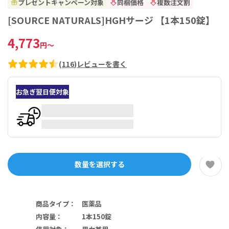
プレゼントキャンペーン対象
同梱価格
複数注文割
[SOURCE NATURALS]HGHサージ 【1本150錠】
4,773
円
～
(
116
)
レビューを書く
お急ぎ翌日便対象
数量を選択する
商品タイプ
：
医薬品
内容量
：
1本150錠