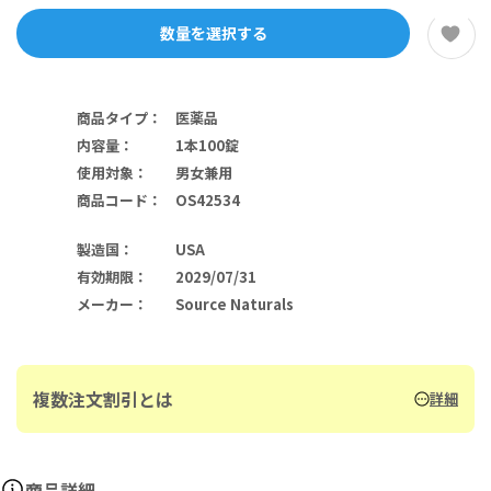
数量を選択する
商品タイプ
：
医薬品
内容量
：
1本100錠
使用対象
：
男女兼用
商品コード
：
OS42534
製造国
：
USA
有効期限
：
2029/07/31
メーカー
：
Source Naturals
複数注文割引とは
詳細
商品詳細