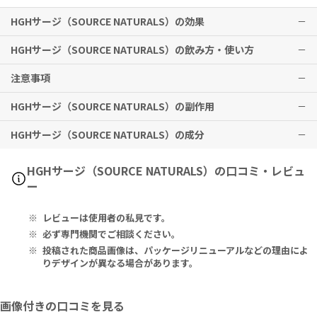
HGHサージ（SOURCE NATURALS）の効果
HGHサージ（SOURCE NATURALS）の飲み方・使い方
ヒト成長ホルモン（HGH）の生成サポート
注意事項
※有用性には個人差がありますことを予めご了承ください。
運動前および／または就寝前に、5タブレットを目安に十分な量の水
※メーカー推奨摂取期間として
とともにお召し上がりください。
3ヶ月以上の継続摂取を推奨
しており
HGHサージ（SOURCE NATURALS）の副作用
ます。
以下の症状が現れた際は、使用を中止するか摂取量を減らしてくださ
最後の食事から少なくとも2時間経過してから摂取するようにしてく
い。
HGHサージ（SOURCE NATURALS）の成分
ださい。
［吐き気、過度の唾液分泌、嘔吐、下痢、筋肉の痙攣、痙攣、頻尿、
特に副作用は報告されておりませんが、異常を感じた際はただちに使
不眠、頭痛、不整脈、高血圧、気分や感情のバランスの変化］
用を中止し、医師の診察をお受けください。
乳幼児・小児は本品の摂取を避けてください。
Serving Size 5 Tablets:
HGHサージ（SOURCE NATURALS）の口コミ・レビュ
妊娠中・妊娠の可能性のある方・授乳中の方は、本品の摂取を避けて
Niacin (as Inositol Nicotinate) 400 mg, Chromium (as Chromi
ー
ください。
um Polynicotinate [ChromeMateR]) 200 mcg, L-Arginine L-Py
いかなる種類であれ、癌と診断された過去がある方は、本品の摂取を
roglutamate 1 g, L-Lysine HCl 740 mg, L-Glutamine 500 mg, L
レビューは使用者の私見です。
避けてください。
-Ornithine HCl 500 mg, Acetyl L-Carnitine HCl 450 mg, Glycin
以下の症状のある方は、使用前に医師にご相談ください。
e 400 mg, GABA (Gamma-Aminobutyric Acid) 350 mg, L-Citrul
必ず専門機関でご相談ください。
［精神障害、潰瘍、糖尿病、身震い、てんかん、喘息、尿失禁、不整
line 250 mg, DMAE (as Bitartrate) 100 mg, Ginkgo Leaf Extra
投稿された商品画像は、パッケージリニューアルなどの理由によ
脈、高血圧、手根管症候群］
ct (24% Flavone Glycosides & 6% Terpene Lactones) 100 mg,
りデザインが異なる場合があります。
また、ワルファリン（商標名クマジン）や、そのほかの薬剤を服用中
Velvet Bean Standardized Extract 60% (Yielding 45mg L-Dop
の方も、本品使用前に医師にご相談ください。
a) 75 mg, 5-HTP (L-5-Hydroxytryptophan) 50 mg, Huperzine
画像付きの口コミを見る
子供の手の届かないところに保管してください。
A (from Huperzia Serrata Whole Plant Extract) 50 mcg