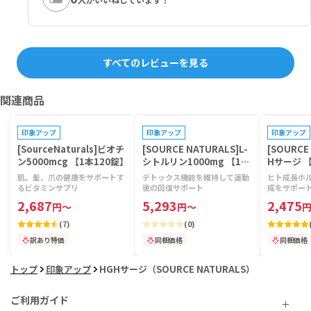
すべてのレビューを見る
関連商品
プレゼントキャンペーン対象
プレゼントキャンペーン対象
プレゼントキ
印象アップ
印象アップ
印象アップ
[SourceNaturals]ビオチ
[SOURCE NATURALS]L-
[SOURCE
ン5000mcg 【1本120錠】
シトルリン1000mg 【1本
Hサージ 
120錠】
肌、髪、爪の健康をサポートす
デトックス機能を維持して運動
ヒト成長ホ
るビタミンサプリ
後の回復サポート
成をサポー
2,687
5,293
2,475
円
～
円
～
(
7
)
(
0
)
訳あり特価
同梱価格
同梱価格
トップ
印象アップ
HGHサージ（SOURCE NATURALS）
ご利用ガイド