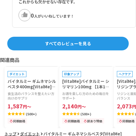
これからも欠かせない存在です。
0
人がいいねしています！
すべてのレビューを見る
関連商品
プレゼントキャンペーン対象
プレゼントキャンペーン対象
プレゼントキ
ダイエット
印象アップ
ヘアケア
バイタルミー ギムネマシル
[VitalMe]バイタルミー シ
[VitalM
ベスタ400mg[VitalMe]
リマリン100mg 【1本120
リジンプラ
【1本120ベジカプセル】
カプセル】
錠】
食生活のバランスを整えたい方
お酒を楽しむ方のための毎日を
リジンと亜
向けのサプリ
サポート
バランス
1,587
2,140
2,073
円
～
円
～
(
500+
)
(
500+
)
同梱価格
同梱価格
訳あり特価
同梱価格
トップ
ダイエット
バイタルミー ギムネマシルベスタ[VitalMe]