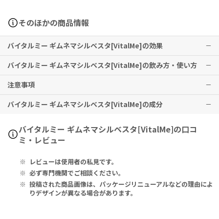
そのほかの商品情報
バイタルミー ギムネマシルベスタ[VitalMe]の効果
バイタルミー ギムネマシルベスタ[VitalMe]の飲み方・使い方
食生活のバランスを意識したい方や、すっきりとした毎日を目指す方
の健康的なリズムづくりをサポートします。
注意事項
1日1ベジカプセルを目安にお召し上がりください。食事と同時に召し
※有用性には個人差がありますことを予めご了承ください。
上がることを推奨します。
バイタルミー ギムネマシルベスタ[VitalMe]の成分
※メーカー推奨摂取期間として
バイタルミーシリーズの製品には、植物由来成分を使用したものが多
3ヶ月以上の継続摂取を推奨
しており
ます。
く含まれています。
それらの成分の性質上、サプリメントに色むらや斑点が現れることが
Serving Size 1 Capsule:
バイタルミー ギムネマシルベスタ[VitalMe]の口コ
ございます。
Gymnema Sylvestre Leaf (from 8:1 Extract) 400mg
ミ・レビュー
また、商品の製造時期により、色が多少異なる場合もありますが、品
質に影響するものではございません。
Other Ingredients: Rice Flour, Cellulose, Vegetable Stearat
レビューは使用者の私見です。
本品は成人の方を対象としたサプリメントです。未成年の方は使用を
es, Silicon Dioxide.
お控えください。
必ず専門機関でご相談ください。
妊娠中・妊娠の可能性のある方、授乳中の方、糖尿病治療中の方、イ
1カプセルあたり：
投稿された商品画像は、パッケージリニューアルなどの理由によ
ンスリン療法を含め、薬剤等で血糖コントロールを行っている方は、
ギムネマシルベストレ葉（8：1エキス 由来） 400mg
りデザインが異なる場合があります。
本品を使用する前に医師にご相談ください。
子供の手の届かない場所に保管してください。
その他の成分：コメ粉、セルロース、植物性ステアリン酸、二酸化ケ