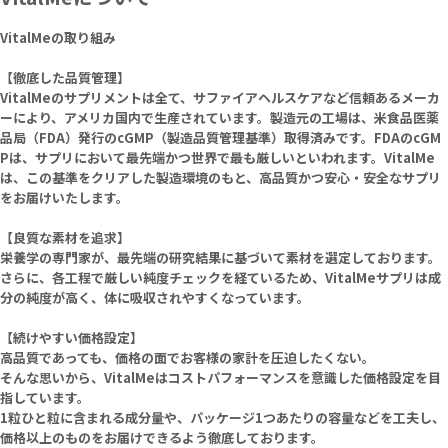
VitalMeの取り組み
【徹底した品質管理】
VitalMeのサプリメントは全て、サファイアヘルスケアなど信頼あるメーカ
ーにより、アメリカ国内で生産されています。製造元の工場は、米食品医薬
品局（FDA）発行のcGMP（製造品質管理基準）取得済みです。FDAのcGM
Pは、サプリにおいて最先端かつ世界で最も厳しいといわれます。VitalMe
は、この基準をクリアした製造環境のもと、高品質かつ安心・安全なサプリ
をお届けいたします。
【良質な素材を追求】
栄養学の専門家が、最先端の研究結果に基づいて素材を選定しております。
さらに、各工程で厳しい純度チェックを経ているため、VitalMeサプリは成
分の純度が高く、体に吸収されやすくなっています。
【続けやすい価格設定】
高品質であっても、価格の面でお客様の家計を圧迫したくない。
そんな思いから、VitalMeはコストパフォーマンスを意識した価格設定を目
指しています。
1粒ひと粒に含まれる成分量や、パッケージ1つあたりの容量などを工夫し、
価格以上のものをお届けできるよう徹底しております。