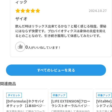
ィック
2024.10.27
ザイオ
飲んだ時はリラックス出来てるかな？と軽く感じる程度。便秘
にはならず快便です。プロバイオティクスは身体の炎症を抑え
るとのことなので、引き続き服用して体感してみたいです。
0
人がいいねしています！
すべてのレビューを見る
関連商品
プレゼントキャンペーン対象
プレゼントキャンペーン対象
プレゼントキ
ダイエット
印象アップ
印象アップ
[DrFormulas]ネクサバイ
[LIFE EXTENSION]フロー
[Vital
オティック 【1本60ベジカ
ラシストオーラルハイジー
シドフィ
プセル】
ン 【1本30ベジタリアント
菌 【1本
善玉菌を増やして腸内フローラ
口腔環境を改善して身体全体の
生きて届く