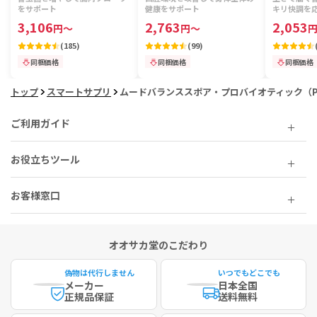
ローチ】
ル】
をサポート
健康をサポート
キリ快調を
3,106
2,763
2,053
円
～
円
～
(
185
)
(
99
)
同梱価格
同梱価格
同梱価格
トップ
スマートサプリ
ムードバランススポア・プロバイオティック（Pro
ご利用ガイド
お役立ちツール
お客様窓口
オオサカ堂のこだわり
偽物は代行しません
いつでもどこでも
メーカー
日本全国
正規品保証
送料無料