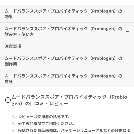
ムードバランススポア・プロバイオティック（Probiogen）の
効果
ムードバランススポア・プロバイオティック（Probiogen）の
ストレスや気分の落ち込みをケアし、前向きな毎日へと導きます。
飲み方・使い方
※有用性には個人差がありますことを予めご了承ください。
注意事項
1日2回、1回2ベジタリアンカプセルを目安に、食後にお召し上がりく
※メーカー推奨摂取期間として
3ヶ月以上の継続摂取を推奨
しており
ださい。医師の指示があった場合は、それに従ってください。
ます。
ムードバランススポア・プロバイオティック（Probiogen）の
妊娠中・妊娠の可能性のある方・授乳中の方は、本品を摂取する前に
副作用
必ず医師にご相談ください。
涼しく湿度の低い場所に保管してください。
ムードバランススポア・プロバイオティック（Probiogen）の
特に副作用は報告されておりませんが、異常を感じた際はただちに使
子供の手の届かないところに保管してください。
成分
用を中止し、医師の診察をお受けください。
Serving Size 2 Vegetarian Capsules:
ムードバランススポア・プロバイオティック（Probio
Magnesium (Magnesium Citrate and Oxide Blend) 100mg, Mo
gen）の口コミ・レビュー
od Balance Herbal Blend [Ashwagandha (Root), Lemon Balm
(Aerial Parts), Sage (Leaf), L-Theanine, Holy Basil (Leaf)] 80
レビューは使用者の私見です。
0mg, Mood Balance Probiotic Blend (Bacillus Coagulans SC20
8, Bacillus Subtilis HU58™) 20mg (2 Billion CFU)
必ず専門機関でご相談ください。
投稿された商品画像は、パッケージリニューアルなどの理由によ