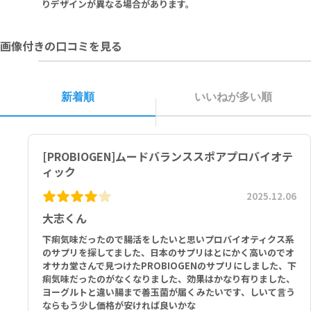
Other Ingredients: Vegetable Capsule (Hydroxypropyl Meth
りデザインが異なる場合があります。
ylcellulose), Microcrystalline Cellulose, Vegetable Magnesiu
m Stearate.
画像付きの口コミを見る
2ベジタリアンカプセルあたり:
マグネシウム（クエン酸Mg、酸化Mg 混合） 100mg、Mood Balan
ce Herbal Blend[アシュワガンダ(根)、レモンバーム(地上部)、セー
新着順
いいねが多い順
ジ(葉)、L-テアニン、ホーリーバジル(葉)] 800mg、Mood Balance
Probiotic Blend (バチルス・コアグランスSC208、バチルス・サブ
チリスHU58™) 20mg(20億CFU)
[PROBIOGEN]ムードバランススポアプロバイオテ
その他の成分: 植物性カプセル（ヒプロメロース）、結晶セルロース、
ステアリン酸Mg（植物性）
ィック
2025.12.06
大志くん
下痢気味だったので腸活をしたいと思いプロバイオティクス系
のサプリを探してました、日本のサプリはとにかく高いのでオ
オサカ堂さんで見つけたPROBIOGENのサプリにしました、下
痢気味だったのがなくなりました、効果はかなり有りました、
ヨーグルトと違い腸まで善玉菌が届くみたいです、しいて言う
ならもう少し価格が安ければ良いかな