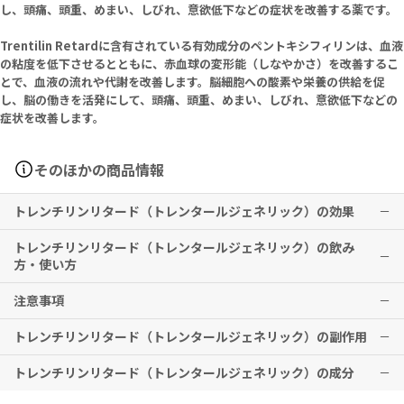
し、頭痛、頭重、めまい、しびれ、意欲低下などの症状を改善する薬です。
Trentilin Retardに含有されている有効成分のペントキシフィリンは、血液
の粘度を低下させるとともに、赤血球の変形能（しなやかさ）を改善するこ
とで、血液の流れや代謝を改善します。脳細胞への酸素や栄養の供給を促
し、脳の働きを活発にして、頭痛、頭重、めまい、しびれ、意欲低下などの
症状を改善します。
そのほかの商品情報
トレンチリンリタード（トレンタールジェネリック）の効果
トレンチリンリタード（トレンタールジェネリック）の飲み
下記疾患に伴う慢性脳循環障害による諸症状（頭痛、頭重、めまい、
方・使い方
しびれ感および睡眠障害など）の改善
脳梗塞後遺症、脳出血後遺症
注意事項
通常、成人には1日1回ペントキシフィリンとして300mg（0.75錠）
を経口投与する。
※本剤は、日本国内で適応がないため、使用前に必ず医師・歯科医
トレンチリンリタード（トレンタールジェネリック）の副作用
服用してすぐに効果は現れませんので、長期に根気よく服用してくだ
師・薬剤師にご相談ください。
※本剤は、日本国内で適応がないため、使用前に必ず医師・歯科医
さい。
※効果には個人差がありますことを予めご了承ください。
トレンチリンリタード（トレンタールジェネリック）の成分
師・薬剤師にご相談ください。
本剤の投与期間は、臨床効果及び副作用の程度を考慮しながら慎重に
発疹、蕁麻疹、そう痒感、血小板減少、出血傾向、食欲不振、嘔気・
決定してください。
嘔吐、胃部不快感、胸やけ、下痢、腹部膨満感、便秘、腹痛、γ-GT