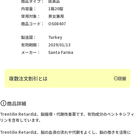
商品タイプ
：
医薬品
内容量
：
1箱20錠
使用対象
：
男女兼用
商品コード
：
OS08407
製造国
：
Turkey
有効期限
：
2029/01/13
メーカー
：
Santa Farma
複数注文割引とは
詳細
商品詳細
Trentilin Retardは、脳循環・代謝改善薬です。有効成分のペントキシフィ
リンを含有しています。
Trentilin Retardは、脳の血液の流れや代謝をよくし、脳の働きを活発に