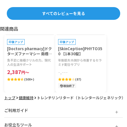
すべてのレビューを見る
関連商品
印象アップ
印象アップ
[Doctors pharmacy]ドク
[SkinCeption]PHYTO35
ターズファーマシー 南極ク
0 【1本30錠】
リルビタミン 【1袋120
魚不足に南極クリルの力。現代
年齢肌を内側から改善するセラ
粒】
人の生活サポート
ミド配合サプリ
2,387
-,---
円
～
(
500+
)
(
87
)
取扱終了
トップ
健康維持
トレンチリンリタード（トレンタールジェネリック）
ご利用ガイド
お役立ちツール