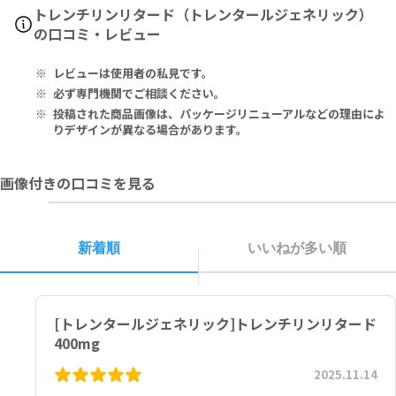
■錠剤を分割して服用される際は、下記商品のご利用を推奨いたしま
投与12週間が経過しても効果が認められない場合には投与を中止して
P、Al-P上昇、GOT・GPT上昇、狭心痛、血圧低下、歩行異常、構音
Pentoxifylline 400mg
トレンチリンリタード（トレンタールジェネリック）
す。
ください。
障害、発汗、頭痛、めまい、不眠、眠気、倦怠感、尿閉、BUN上昇、
の口コミ・レビュー
▶
一般に高齢者では生理機能が低下しているため、高齢者に対しては状
熱感、動悸、胸痛などの症状が現れる場合があります。
ペントキシフィリン 400mg
安全度の高い錠剤カッターをご希望の方には、
ウルトラピルカッタ
ー
態を観察しながら慎重に投与してください。
その他、なにか異変を感じた際は速やかに医師の診察をお受けくださ
レビューは使用者の私見です。
▶
本剤の服用中は、車の運転など危険を伴う機械の操作はしないでくだ
い。
ピルケース付きで持ち運びたい方には、
ピルカッター
▶
さい。
シンプルな錠剤カッターをご希望の方には、
ブルーピルカッター
必ず専門機関でご相談ください。
投稿された商品画像は、パッケージリニューアルなどの理由によ
■以下の方は本剤を使用しないでください。
りデザインが異なる場合があります。
頭蓋内出血後、止血が完成していないと考えられる方
心筋梗塞急性期の方
画像付きの口コミを見る
本剤の成分に対し過敏症の既往歴のある方
妊婦又は妊娠している可能性のある婦人
授乳中の婦人
新着順
いいねが多い順
[トレンタールジェネリック]トレンチリンリタード
400mg
2025.11.14