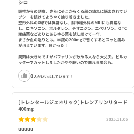
シロ
頸椎からの頭痛、さらにそこからくる顔の痺れに悩まされてジ
プシーを続けてようやく辿り着きました。
整形外科のX線では異常なし、脳神経外科のMRIにも異常な
し、ロキソニン、ボルタレン、チザニジン、エペリゾン、OTC
頭痛薬などありとあらゆる薬を試し続けて一年。
まさか血の巡りとは。半錠の200mgで暫くするとスッと痛み
が消えています。良かった！
錠剤は大きめですがバファリンが飲める人なら大丈夫。ピルカ
ッターでカットしましたがやや脆いので崩れる場合も。
0
人がいいねしています！
[トレンタールジェネリック]トレンチリンリタード
400mg
2025.11.06
uuuuu