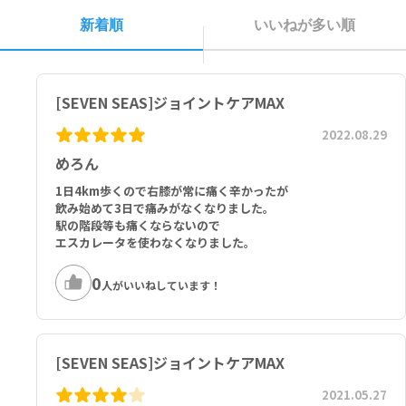
eans), Fish Oil, Beef Gelatin, Humectant: Glycerol, Sunflowe
新着順
いいねが多い順
r Oil, Calcium-L-Ascorbate (Vitamin C), Stabiliser: Beeswax Y
ellow, Chondroitin Sulphate, Emulsifier: Lecithin (Sunflowe
r), Zinc Sulphate, Manganese Sulphate, Colors: Black Iron Ox
ide, Red Iron Oxide, Cholecalciferol (Vitamin D).
[SEVEN SEAS]ジョイントケアMAX
Tablet: Glucosamine Sulphate Potassium Chloride (Crustace
an), Bulking Agent: Cellulose, Glazing Agents: Hydroxypropy
2022.08.29
l Methyl Cellulose, Talc, Anti-Caking Agents: Magnesium Salt
s of Fatty Acids, Silicon Dioxide, Fatty Acids, Colour: Yellow I
めろん
ron Oxide, Bulking Agent: Crosslinked Sodium Carboxy Meth
1日4km歩くので右膝が常に痛く辛かったが
yl Cellulose.
飲み始めて3日で痛みがなくなりました。
駅の階段等も痛くならないので
1カプセルあたり：
エスカレータを使わなくなりました。
ビタミン類：ビタミンD 5mcg、ビタミンC 30mg
ミネラル類：亜鉛 2mg、マンガン 0.5mg
0
人がいいねしています！
その他の成分：グルコサミン硫酸塩2KCl 330mg、コンドロイチン硫
酸塩 13.5mg、魚油 307mg（オメガ3脂肪酸 184mg、-内 EPA 92m
g、DHA 61mg）
[SEVEN SEAS]ジョイントケアMAX
1タブレットあたり：
グルコサミン硫酸塩2KCl 1500mg
2021.05.27