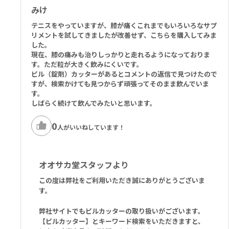
みけ
原材料：
カプセル：グルコサミン硫酸カリウム塩（甲殻類）、魚油、牛由来ゼ
テニスをやっていますが、膝が痛くこれまでもいろいろなサプ
ラチン、保湿剤：グリセロール、ヒマワリ油、カルシウムL-アスコル
リメントを試してきましたが改善せず、こちらを購入してみま
ビン酸塩（ビタミンC）、安定剤：黄ロウ、コンドロイチン硫酸塩、
した。
乳化剤：レシチン（ヒマワリ）、硫酸亜鉛、硫酸マンガン、着色料：
現在、膝の痛みも治りしっかりと走れるようになっておりま
黒酸化鉄、赤酸化鉄、コレカルシフェロール（ビタミンD）
す。ただ粒が大きく飲みにくいです。
タブレット：グルコサミン硫酸カリウム塩（甲殻類）、賦形剤：セル
ピル（錠剤）カッターがあるとコメントの返信で見つけたので
すが、検索かけても見つからず頑張ってそのまま飲んでいま
ロース、光沢剤：ヒドロキシプロピルメチルセルロース、タルク、固
す。
結防止剤：脂肪酸マグネシウム塩、二酸化ケイ素、脂肪酸、着色料：
しばらく続けて飲んでみたいと思います。
黄酸化鉄、賦形剤：カルボキシメチルセルロースナトリウム（架橋
体）
0
人がいいねしています！
オオサカ堂スタッフより
この度は弊社をご利用いただき誠にありがとうございま
す。
弊社サイトでもピルカッターの取り扱いがございます。
【ピルカッター】とキーワード検索をいただきますと、