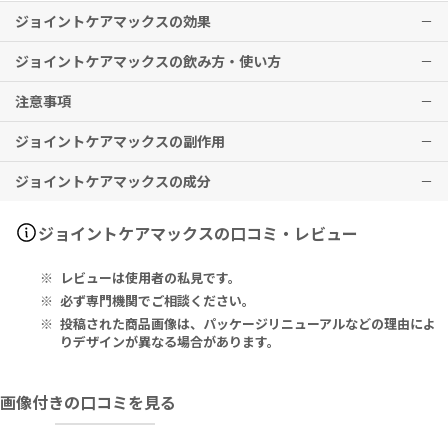
ジョイントケアマックスの効果
ジョイントケアマックスの飲み方・使い方
関節の健康維持が期待できます。
注意事項
※有用性には個人差がありますことを予めご了承ください。
タブレット：1日1粒 / カプセル：1日1粒を目安に、それぞれを冷た
※メーカー推奨摂取期間として
い飲み物とともにお召し上がりください。
3ヶ月以上の継続摂取を推奨
しており
ジョイントケアマックスの副作用
ます。
1日の摂取目安量を必ず守り、過剰な摂取はお控えください。
子供の手の届かないところに保管してください。
ジョイントケアマックスの成分
25℃以下の、涼しく湿度の低い場所に保管してください。
特に副作用は報告されておりませんが、異常を感じた際はただちに使
用を中止し、医師の診察をお受けください。
Quantity Per 1 Capsule:
ジョイントケアマックスの口コミ・レビュー
Vitamins: Vitamin D 5 µg, Vitamin C 30 mg
Minerals: Zinc 2 mg, Manganese 0.5 mg
レビューは使用者の私見です。
Other Ingredients: Glucosamine Sulphate 2KCI 330 mg, Chon
必ず専門機関でご相談ください。
droitin Sulphate 13.5 mg, Fish Oil 307 mg, Providing Omega-
投稿された商品画像は、パッケージリニューアルなどの理由によ
3 184 mg, of which EPA 92 mg, of which DHA 61 mg
りデザインが異なる場合があります。
Quantity Per 1 Tablet: Glucosamine Sulphate 2KCI 1500 mg
画像付きの口コミを見る
Ingredients:
Capsule: Glucosamine Sulphate Potassium Chloride (Crustac