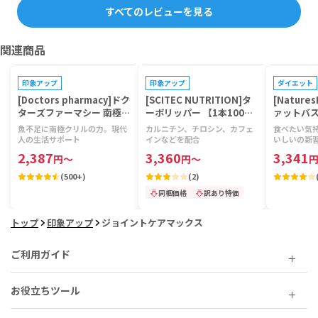
すべてのレビューを見る
関連商品
プレゼントキャンペーン対象
プレゼントキ
印象アップ
印象アップ
ダイエット
[Doctors pharmacy]ドク
[SCITEC NUTRITION]タ
[Nature
ターズファーマシー 南極ク
ーボリッパー 【1本100カ
ァットバス
リルビタミン 【1袋120
プセル】
錠】
魚不足に南極クリルの力。現代
カルニチン、チロシン、カフェ
食べたい気
粒】
人の生活サポート
インなどを配合
いしいの新
2,387
3,360
3,341
円
～
円
～
(
500+
)
(
2
)
同梱価格
訳あり特価
トップ
印象アップ
ジョイントケアマックス
ご利用ガイド
お役立ちツール