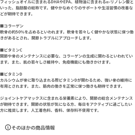
フィッシュオイルに含まれるDHAやEPA、植物油に含まれるα-リノレン酸と
いった、脂肪酸の総称です。健やかなめぐりのサポートや生活習慣の改善な
どが期待できます。
■コラーゲン
軟骨の約50％を占めるといわれます。軟骨を若々しく健やかな状態に保つ働
きがあるとされ、関節トラブルにアプローチします。
■ビタミンC
関節や骨のメンテナンスに必要な、コラーゲンの生成に関わるといわれてい
ます。また、肌の若々しさ維持や、免疫機能にも働きかけます。
■ビタミンD
カルシウムが骨に取り込まれる際ビタミンDが関わるため、強い骨の維持に
有用とされます。また、筋肉の働きを正常に保つ働きも期待できます。
ジョイントケアマックスに含まれる栄養素により、関節の総合メンテナンス
が期待できます。関節の状態が気になる方、毎日をアクティブに過ごしたい
方に推奨します。人工着色料、香料、保存料不使用です。
そのほかの商品情報