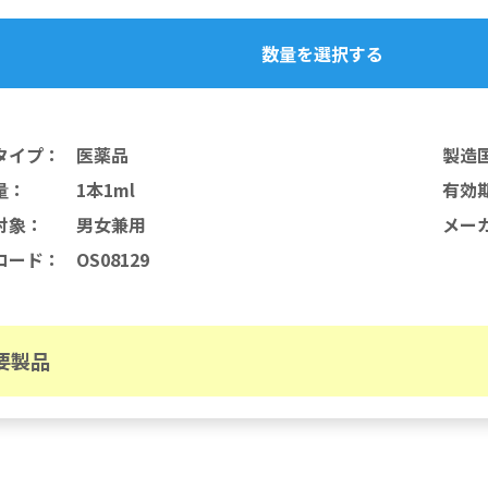
数量を選択する
タイプ
：
医薬品
製造
量
：
1本1ml
有効
対象
：
男女兼用
メー
コード
：
OS08129
要製品