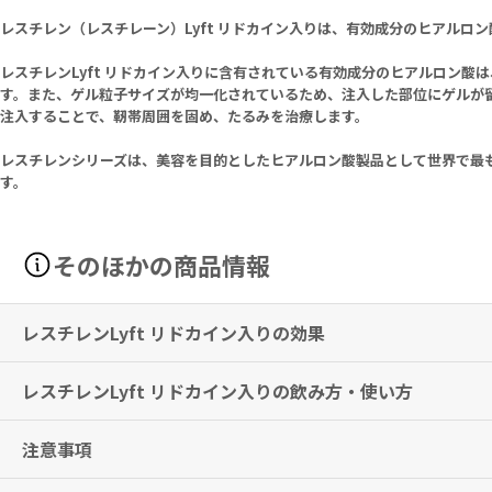
レスチレン（レスチレーン）Lyft リドカイン入りは、有効成分のヒアル
レスチレンLyft リドカイン入りに含有されている有効成分のヒアルロン酸
す。また、ゲル粒子サイズが均一化されているため、注入した部位にゲルが
注入することで、靭帯周囲を固め、たるみを治療します。
レスチレンシリーズは、美容を目的としたヒアルロン酸製品として世界で最も
す。
そのほかの商品情報
レスチレンLyft リドカイン入りの効果
レスチレンLyft リドカイン入りの飲み方・使い方
中等度から重度の顔面の皺（ほうれい線等）の矯正及び整容
※上記は、米国での適応です。
注意事項
本品は、真皮中間層から深層に注入し、中等度から重度の顔面の皺（ほ
※本剤は、日本国内で適応がないため、使用前に必ず医師・歯科医師・
なお、口唇、眼瞼への使用及び隆鼻術等の形状の変更を目的とした使用
※効果には個人差がありますことを予めご了承ください。