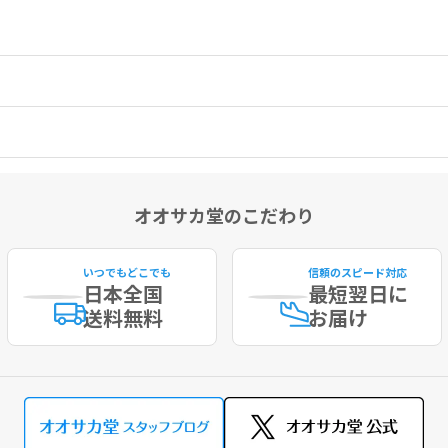
者への注入は、血液供給に影響を及ぼすおそれがあるため、特に注意してく
ミカルピーリング等の皮膚治療法を併用した場合の本品の安全性は確立され
入部位に炎症反応を誘発するリスクがあります。これらの処置の実施後、皮
のある方
オオサカ堂のこだわり
いつでもどこでも
信頼のスピード対応
日本全国
最短
翌日に
送料無料
お届け