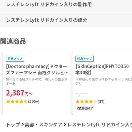
レスチレンLyft リドカイン入りの副作用
本品を血管内に注入しないでください。注入部位の顔面解剖学を十分に
※上記は、米国での用法・用量です。
眼窩周囲、眼窩縁下方、鼻頬溝、眉間及び額等、軟部組織の支持が限ら
※本剤は、日本国内で適応がないため、使用前に必ず医師・歯科医師・
いる部位（例えば、眉間及び額等）の処置は、虚血のリスクが増加する
レスチレンLyft リドカイン入りの成分
本品に関して以下の有害事象があります。可能性のある有害事象も含ま
炎症症状（嚢胞、ざ瘡、発疹、蕁麻疹等の皮疹）、感染及び腫瘍がある
不具合
本品に含まれるリドカインは、まれにショックあるいは中毒症状を起こ
ニードルやルアーロックアダプターが外れる、漏出、シリンジ又はその
直ちに救急処置がとれるよう、常時準備をしておいてください。なお、
Hyaluronic acid, stabilized 20mg/mL, Lidocaine hydrochlorid
関連商品
い。
有害事象
リドカインによる歯科麻酔や局所投与が同時に行われる場合は、リドカ
安定化ヒアルロン酸ナトリウム 20mg/mL、リドカイン塩酸塩水和物 3m
血管障害、ショック、意識障害・振戦・痙攣、悪性高熱、腫脹、内出血
血管の多い部位に注入する場合には、吸収が速いので、できるだけ少量
状、そう痒症、膿瘍、ざ瘡、血管浮腫、皮膚萎縮/瘢痕、水疱、末梢血
前投薬や術中に投与した鎮静薬、鎮痛薬等による呼吸抑制が発現するこ
印象アップ
印象アップ
児、全身状態が不良な患者、肥満者、呼吸器疾患を有する患者では特に
[Doctors pharmacy]ドクター
[SkinCeption]PHYTO350 
その他、なにか異変を感じた際は速やかに医師の診察をお受けください
その他の注意については、リドカインの添付文書を参照してください。
ズファーマシー 南極クリルビタ
本30錠】
他の経皮的手技と同様、本品の注入には感染のリスクがあります。注入
ミン 【1袋120粒】
魚不足に南極クリルの力。現代人の生活サ
年齢肌を内側から改善するセラミド配
り除いてください。
ポート
プリ
処置に先立ち、患者の既往歴を確認し、適応対象、期待される効果、必
2,387
-,---
い。過度の整容効果を期待する患者は、本品による治療に適しません。
円
～
ください。
(
500+
)
(
87
)
本品の使用により問題となるような兆候があれば直ちに医師へ報告する
取扱終了
本品は局所麻酔剤を含むため、眼窩周囲へは慎重に使用してください。
非臨床試験及び毒性学的リスク評価に基づき、患者1人あたりの年間使用
すでに下眼瞼の色素過剰、皮膚菲薄化が認められる患者及び腫脹を生じ
トップ
美容・スキンケア
レスチレンLyft リドカイン入
インプラントが留置されている部位近傍への処置は、特に注意してくだ