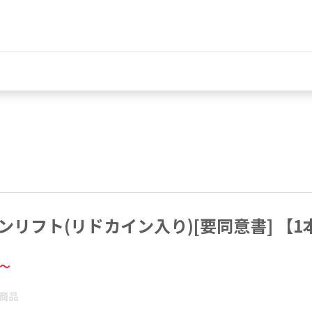
ンリフト(リドカイン入り)[要同意書] 【1本
～
商品