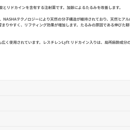
ロン酸とリドカインを含有する注射薬です。加齢によるたるみを改善します。
は、NASHAテクノロジーにより天然の分子構造が維持されており、天然ヒア
留まりやすく、リフティング効果が増加します。たるみの原因である伸びた靭
広く使用されています。レスチレンLyft リドカイン入りは、局所麻酔成分
うれい線等）の矯正及び整容を目的とする。
薬剤師にご相談ください。
は本品の適応に含まれない。