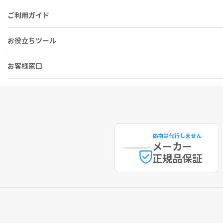
置されている部位に本品を注入しないでください。鼻形成術を受けた患
脱毛、紫外線照射、レーザーピーリング、メカニカルピーリング又はケ
ご利用ガイド
ー治療、ケミカルピーリング又はその他の皮膚への処置を行う場合、注
じリスクがあります。
お役立ちツール
本品は25℃以下の場所で遮光して、凍結させずに保管してください。
■以下の方は本剤を使用しないでください。
お客様窓口
本品の成分又はグラム陽性菌由来タンパクに対するアレルギーの既往歴
リドカイン等のアミド型局所麻酔剤に対し過敏症の既往歴のある方
偽物は代行しません
メーカー
正規品保証