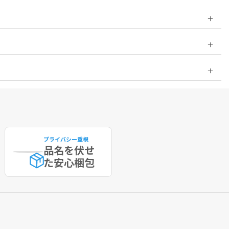
ださい。
ていません。また、本品による処置後に、レーザ
膚が完全に治癒する前に本品を注入する場合も同
プライバシー重視
品名を伏せ
た
安心梱包