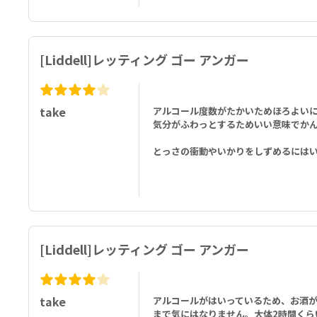
[Liddell]レッティング ゴー アンガー
take
アルコール度数がたかいためほろよい
気分がふわっとするためいい意味でか
とっさの衝動やいかりをしずめるには
[Liddell]レッティング ゴー アンガー
take
アルコールがはいっているため、お酒
まで気にはなりません。大体2時間くら