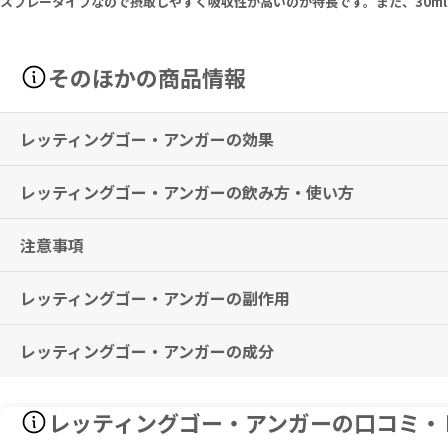
スプレータイプなので摂取しやすく吸収性が高いのが特長です。また、30m
そのほかの商品情報
レッティングゴー・アンガーの効果
レッティングゴー・アンガーの飲み方・使い方
怒り、敵意、イライラといった負の感情をケアする作用が期待できる舌
※有用性には個人差がありますことを予めご了承ください。
注意事項
1日3回、舌下に2回ずつスプレーします。
症状が重い場合は、初日に限り最大6回までスプレーしても構いません
レッティングゴー・アンガーの副作用
本品および本品配合の成分にアレルギー反応を示す方は、使用をお控え
子どもの手の届かない所に保管してください。
妊娠中・妊娠の可能性のある方・授乳中の方は、本品を摂取する前に必
レッティングゴー・アンガーの成分
特に副作用は報告されておりませんが、異常を感じた際はただちに使用
Active Ingredients (In Each Spray):
レッティングゴー・アンガーの口コミ・
12.50% of Aconitum Nap 200C, Asafoetida 4X, Chamomilla 3X, C