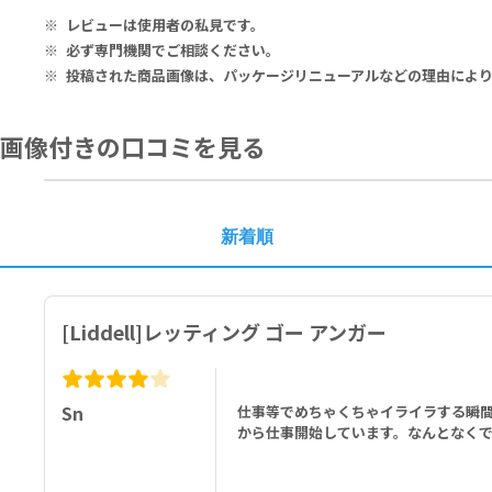
Inactive Ingredients: Organic Alcohol 20% v/v, Purified Water.
レビューは使用者の私見です。
必ず専門機関でご相談ください。
有用成分（1スプレーあたり）：
投稿された商品画像は、パッケージリニューアルなどの理由によ
12.50％：アコニタムナップ 200C、アサフォエチダ 4X、カモミラ 3
その他の成分：アルコール（有機） 20％v/v、精製水
画像付きの口コミを見る
新着順
[Liddell]レッティング ゴー アンガー
Sn
仕事等でめちゃくちゃイライラする瞬
から仕事開始しています。なんとなく