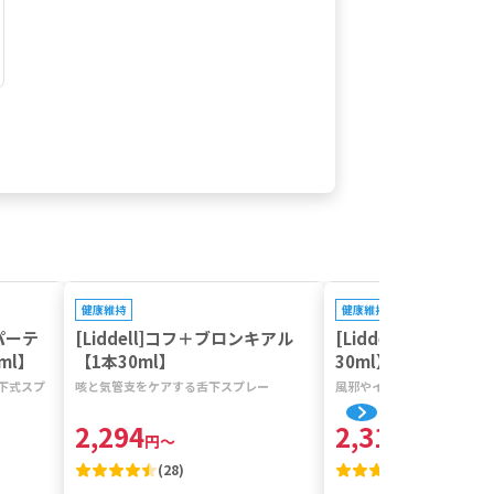
キャンペーン対象
キャンペーン対象
健康維持
健康維持
Dパーテ
[Liddell]コフ＋ブロンキアル
[Liddell]コールド
ml】
【1本30ml】
30ml】
下式スプ
咳と気管支をケアする舌下スプレー
風邪やインフルエンザをケア
2,294
2,310
円
～
円
～
(
28
)
(
13
)