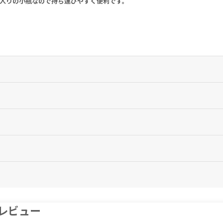
l入りの小瓶なので持ち運びやすく便利です。
下スプレーです。
。
ください。
ず医師にご相談ください。
を中止し、医師の診察をお受けください。
レビュー
rocus Sativus 3X, Hyoscyamus 200C, Ignatia 4X, Staphysag 200C, Va