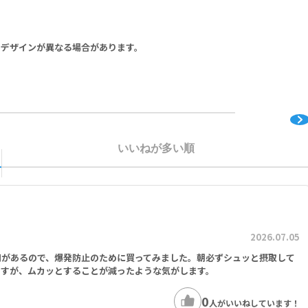
りデザインが異なる場合があります。
X、クロカスサチバス 3X、ヒオスシアムス 200C、イグナチア 4X、スタフィサグ
いいねが多い順
2026.07.05
間があるので、爆発防止のために買ってみました。朝必ずシュッと摂取して
ですが、ムカッとすることが減ったような気がします。
0
人がいいねしています！