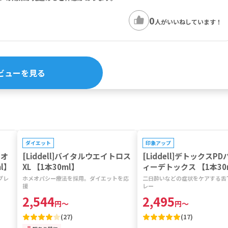
0
人がいいねしています！
ビューを見る
キャンペーン対象
キャンペーン対象
ダイエット
印象アップ
 オ
[Liddell]バイタルウエイトロス
[Liddell]デトックスP
l】
XL 【1本30ml】
ィーデトックス 【1本30
プレ
ホメオパシー療法を採用。ダイエットを応
二日酔いなどの症状をケアする舌
援
レー
2,544
2,495
円
～
円
～
(
27
)
(
17
)