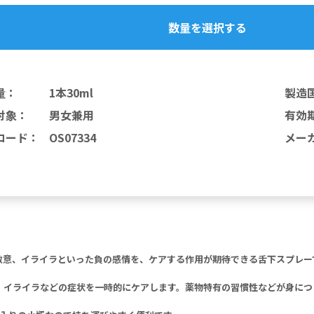
数量を選択する
量
：
1本30ml
製造
対象
：
男女兼用
有効
コード
：
OS07334
メー
怒り、敵意、イライラといった負の感情を、ケアする作用が期待できる舌下スプレー
、イライラなどの症状を一時的にケアします。薬物特有の習慣性などが身につ