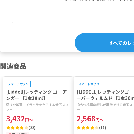
すべてのレ
関連商品
キャンペーン対象
キャンペーン対象
スマートサプリ
スマートサプリ
[Liddell]レッティング ゴー ア
[LIDDELL]レッティングゴー
ンガー 【1本30ml】
ーバーウェルムド 【1本30m
怒りや敵意、イライラをケアする舌下スプ
抑うつ感情の癒しが期待できる舌下ス
レー
ー
3,432
2,568
円
～
円
～
(
22
)
(
15
)