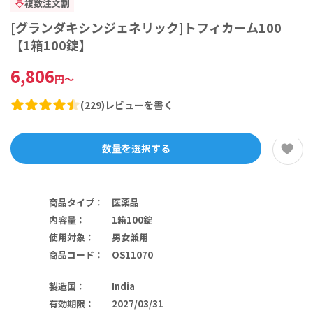
複数注文割
[グランダキシンジェネリック]トフィカーム100
【1箱100錠】
6,806
円
～
(
229
)
レビューを書く
数量を選択する
商品タイプ
：
医薬品
内容量
：
1箱100錠
使用対象
：
男女兼用
商品コード
：
OS11070
製造国
：
India
有効期限
：
2027/03/31