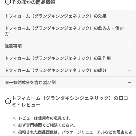
そのほかの商品情報
トフィカーム（グランダキシンジェネリック）の効果
トフィカーム（グランダキシンジェネリック）の飲み方・使い
下記疾患における心悸亢進、発汗、頭痛・頭重、倦怠感等の自律神経
方
症状
更年期障害・卵巣欠落症状、自律神経失調症、頭部・頸部損傷
注意事項
通常、成人には1回50mgを1日3回、経口投与する。
なお、年令・症状により適宜増減する。
※上記は、同一有効成分における日本での適応です。使用前に必ず医
トフィカーム（グランダキシンジェネリック）の副作用
飲み忘れに気付いた際は、思い出したときすぐに服用してください。
師・歯科医師・薬剤師にご相談ください。
※上記は、同一有効成分における日本での用法・用量です。使用前に
ただし、次の服用時間が近いときは忘れた分の服用はしないでくださ
※効果には個人差がありますことを予めご了承ください。
トフィカーム（グランダキシンジェネリック）の成分
必ず医師・歯科医師・薬剤師にご相談ください。
い。
眠気、めまい・ふらつき、不眠、頭痛、口渇、腹痛、悪心・嘔吐、便
■錠剤を分割して服用される際は、下記商品のご利用を推奨いたしま
※2回分を一度に服用しないこと。
秘、発疹、脱力感、動悸
同一有効成分を含む製品例
す。
トフィカーム100
▶
自己判断で使用を中止したり量を加減したりせず、医師の指示通りに
その他、なにか異変を感じた際は速やかに医師の診察をお受けくださ
Each Uncoated Tablet Contains: Tofisopam 100mg
安全度の高い錠剤カッターをご希望の方には、
ウルトラピルカッタ
ー
服用してください。
い。
1素錠中：トフィソパム 100mg
グランダキシン、トフィソパム
トフィカーム（グランダキシンジェネリック）の口コ
▶
本剤の服用中は、車の運転など危険を伴う機械の操作はしないでくだ
ピルケース付きで持ち運びたい方には、
ピルカッター
ミ・レビュー
▶
さい。
トフィカーム50
シンプルな錠剤カッターをご希望の方には、
ブルーピルカッター
アルコール飲料はこの薬に影響するため、本剤の服用中はお控えくだ
Each Uncoated Tablet Contains: Tofisopam JP 50mg
レビューは使用者の私見です。
さい。
1素錠中：トフィソパム 日本薬局方 50mg
本剤には併用に注意すべき薬があります。他の薬を使用している場合
必ず専門機関でご相談ください。
や新たに使用する場合は、必ず医師又は薬剤師にご相談ください。
投稿された商品画像は、パッケージリニューアルなどの理由によ