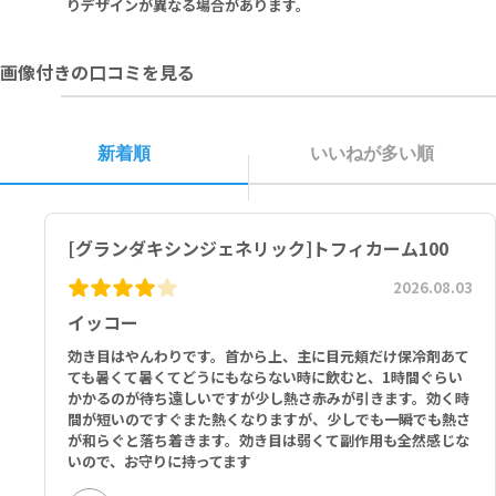
持病のある方や、高齢の方は、本剤使用前に必ず医師又は薬剤師にご
りデザインが異なる場合があります。
相談ください。
妊娠中・妊娠の可能性のある方、授乳中の方は、本剤使用前に必ず医
画像付きの口コミを見る
師にご相談ください。
本剤や、本剤含有成分にアレルギーのある方は、使用をお控えくださ
い。
子供の手の届かないところに保管してください。
新着順
いいねが多い順
直射日光と湿気を避けて、涼しい場所に保管してください。
■以下の方は本剤を使用しないでください。
ロミタピドメシル酸塩を投与中の方
[グランダキシンジェネリック]トフィカーム100
2026.08.03
イッコー
効き目はやんわりです。首から上、主に目元頬だけ保冷剤あて
ても暑くて暑くてどうにもならない時に飲むと、1時間ぐらい
かかるのが待ち遠しいですが少し熱さ赤みが引きます。効く時
間が短いのですぐまた熱くなりますが、少しでも一瞬でも熱さ
が和らぐと落ち着きます。効き目は弱くて副作用も全然感じな
いので、お守りに持ってます