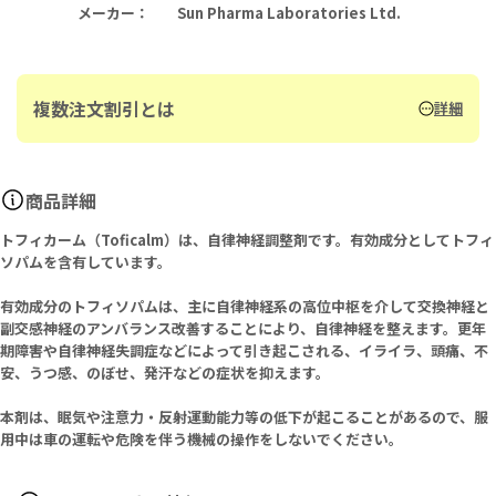
メーカー
：
Sun Pharma Laboratories Ltd.
複数注文割引とは
詳細
商品詳細
トフィカーム（Toficalm）は、自律神経調整剤です。有効成分としてトフィ
ソパムを含有しています。
有効成分のトフィソパムは、主に自律神経系の高位中枢を介して交換神経と
副交感神経のアンバランス改善することにより、自律神経を整えます。更年
期障害や自律神経失調症などによって引き起こされる、イライラ、頭痛、不
安、うつ感、のぼせ、発汗などの症状を抑えます。
本剤は、眠気や注意力・反射運動能力等の低下が起こることがあるので、服
用中は車の運転や危険を伴う機械の操作をしないでください。