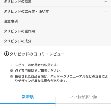
タリビッドの効果
タリビッドの飲み方・使い方
適応菌種
本剤に感性のブドウ球菌属、レンサ球菌属、肺炎球菌、腸球菌属、淋
注意事項
菌、らい菌、大腸菌、赤痢菌、チフス菌、パラチフス菌、シトロバク
通常、成人に対して、オフロキサシンとして1日300～600mg(1.5～3
ター属、肺炎桿菌、エンテロバクター属、セラチア属、プロテウス
錠)を2～3回に分割して経口投与する。
タリビッドの副作用
属、モルガネラ・モルガニー、プロビデンシア属、インフルエンザ
ハンセン病については、オフロキサシンとして1日400～600mg(2～
飲み忘れに気付いた際は、思い出したときすぐに服用してください。
菌、緑膿菌、アシネトバクター属、カンピロバクター属、ペプトスト
3錠)を2～3回に分割して経口投与する。なお、感染症の種類及び症状
ただし、次の服用時間が近いときは忘れた分は服用しないでくださ
タリビッドの成分
レプトコッカス属、トラコーマクラミジア(クラミジア・トラコマティ
により適宜増減する。ハンセン病については、原則として他の抗ハン
い。
発疹、不眠、頭痛、BUN上昇、クレアチニン上昇、AST(GOT)上昇、
ス)
セン病剤と併用する。
※2回分を一度に服用しないこと。
ALT(GPT)上昇、ALP上昇、γ-GTP上昇、白血球減少、好酸球増多、
腸チフス、パラチフスについては、オフロキサシンとして1回200mg
悪心、嘔吐、下痢、食欲不振、腹痛、消化不良、腹部不快感
Each Tablet Contains 200 mg of Ofloxacin and Lactose Mono
タリビッドの口コミ・レビュー
適応症
(1錠)を1日4回、14日間経口投与する。
妊娠中・妊娠の可能性のある方・授乳中の方は、本剤服用前に必ず医
hydrate and Other Excipients.
表在性皮膚感染症、深在性皮膚感染症、リンパ管・リンパ節炎、慢性
師にご相談ください。
ショック、アナフィラキシー、中毒性表皮壊死融解症(Toxic Epider
レビューは使用者の私見です。
膿皮症、外傷・熱傷及び手術創等の二次感染、乳腺炎、肛門周囲膿
■錠剤を分割して服用される際は、下記商品のご利用を推奨いたしま
自分の判断で中止せず医師の指示どおりに服用してください。
mal Necrolysis：TEN)、皮膚粘膜眼症候群(Stevens-Johnson症候
1錠中：オフロキサシン 200mg、乳糖水和物、その他添加剤
瘍、咽頭・喉頭炎、扁桃炎、急性気管支炎、肺炎、慢性呼吸器病変の
す。
アルミニウム・マグネシウム含有の制酸剤（胃薬）や、鉄剤、カルシ
群)、痙攣、QT延長、心室頻拍(Torsades de pointesを含む)、急
必ず専門機関でご相談ください。
二次感染、膀胱炎、腎盂腎炎、前立腺炎(急性症、慢性症)、精巣上体
▶
ウム含有製剤と同時に服用すると本剤の効き目が弱くなるため、でき
性腎不全、間質性腎炎、劇症肝炎、肝機能障害、黄疸、無顆粒球症、
安全度の高い錠剤カッターをご希望の方には、
ウルトラピルカッタ
投稿された商品画像は、パッケージリニューアルなどの理由によ
炎(副睾丸炎)、尿道炎、子宮頸管炎、胆嚢炎、胆管炎、感染性腸炎、
ー
るだけ避けてください。（1～2時間、服用間隔をあけてください。）
汎血球減少症、血小板減少、溶血性貧血、間質性肺炎、好酸球性肺
りデザインが異なる場合があります。
腸チフス、パラチフス、バルトリン腺炎、子宮内感染、子宮付属器
▶
本剤の服用中は、車の運転など、危険を伴う機械の操作は行わないで
炎、偽膜性大腸炎等の血便を伴う重篤な大腸炎、横紋筋融解症、低血
ピルケース付きで持ち運びたい方には、
ピルカッター
炎、涙嚢炎、麦粒腫、瞼板腺炎、角膜炎(角膜潰瘍を含む)、中耳炎、
▶
ください。
糖、アキレス腱炎、腱断裂等の腱障害、錯乱・せん妄・抑うつ等の精
シンプルな錠剤カッターをご希望の方には、
ブルーピルカッター
副鼻腔炎、歯周組織炎、歯冠周囲炎、顎炎、ハンセン病
神症状、過敏性血管炎、重症筋無力症の悪化などの症状が現れる場合
新着順
いいねが多い順
■以下の方は本剤を服用しないでください。
があります。
※効果には個人差がありますことを予めご了承ください。
本剤の成分又はレボフロキサシン水和物に対し過敏症の既往歴のある
その他、なにか異変を感じた際は速やかに医師の診察をお受けくださ
方
い。