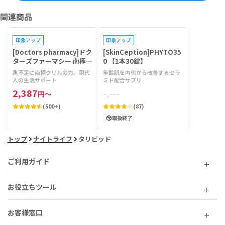
関連商品
印象アップ
印象アップ
[Doctors pharmacy]ドク
[SkinCeption]PHYTO35
ターズファーマシー 南極ク
0 【1本30錠】
リルビタミン 【1袋120
魚不足に南極クリルの力。現代
年齢肌を内側から改善するセラ
粒】
人の生活サポート
ミド配合サプリ
2,387
-,---
円
～
(
500+
)
(
87
)
取扱終了
トップ
ナイトライフ
タリビッド
ご利用ガイド
お役立ちツール
お客様窓口