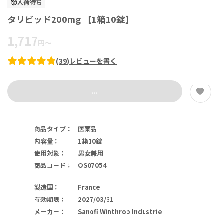
入荷待ち
タリビッド200mg 【1箱10錠】
1,717
円
～
(
39
)
レビューを書く
...
商品タイプ
：
医薬品
内容量
：
1箱10錠
使用対象
：
男女兼用
商品コード
：
OS07054
製造国
：
France
有効期限
：
2027/03/31
メーカー
：
Sanofi Winthrop Industrie