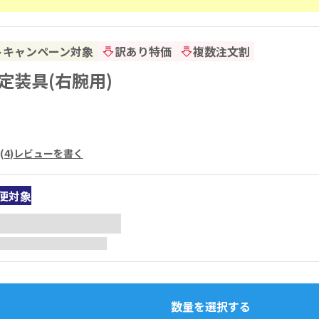
トキャンペーン対象
訳あり特価
複数注文割
定装具(右腕用)
(
4
)
レビューを書く
便対象
数量を選択する