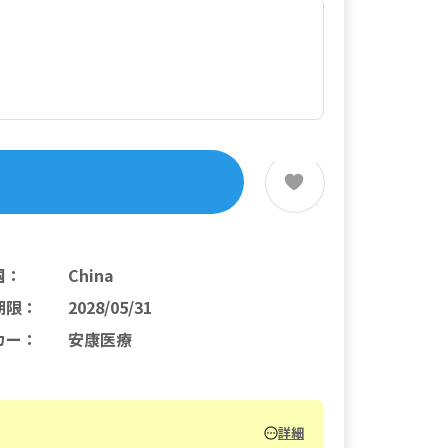
国
：
China
期限
：
2028/05/31
カー
：
安康医療
詳細