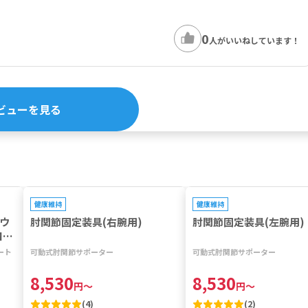
0
人がいいねしています！
ビューを見る
プレゼントキャンペーン対象
プレゼントキャンペーン対象
健康維持
健康維持
シウ
肘関節固定装具(右腕用)
肘関節固定装具(左腕用)
MS
ート
可動式肘関節サポーター
可動式肘関節サポーター
8,530
8,530
円
～
円
～
(
4
)
(
2
)