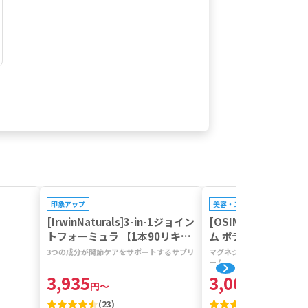
プレゼントキャンペーン対
印象アップ
美容・スキンケア
[IrwinNaturals]3-in-1ジョイン
[OSIMAGNESIUM
トフォーミュラ 【1本90リキッ
ム ボディー バター
ドソフトジェル】
SM 【1本200ml】
3つの成分が関節ケアをサポートするサプリ
マグネシウム&MSMを肌か
ーム
3,935
3,009
円
～
円
～
(
23
)
(
38
)