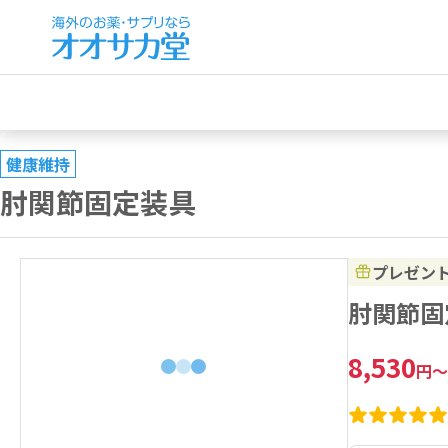
健康維持
肘関節固定装具
プレゼン
肘関節固
8,530
円
～