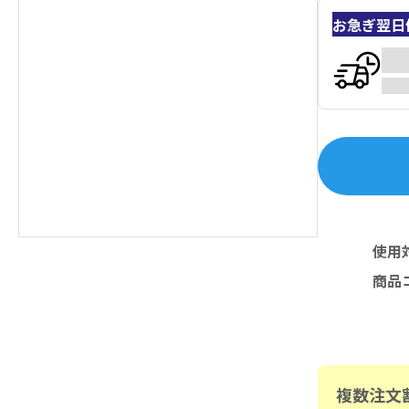
お急ぎ翌日
使用
商品
複数注文