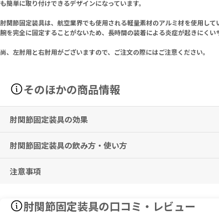
も簡単に取り付けできるデザインになっています。
肘関節固定装具は、航空業界でも使用される軽量素材のアルミ材を使用してい
腕を完全に固定することがないため、長時間の装着による炎症が起きにくい
尚、左肘用と右肘用がございますので、ご注文の際にはご注意ください。
そのほかの商品情報
肘関節固定装具の効果
肘関節固定装具の飲み方・使い方
腕を固定しながらも、関節の曲げ伸ばしができる、可動式サポーター（
注意事項
骨折、脱臼時などの患部固定に使用します。
締め付けるのではなく、腕全体に適度にフィットするよう取り付けます
クッション部分は、30度以下の水と石鹸で洗浄可能です。
腕をきつく締め付けないよう、適度なゆとりが残るように装着してくだ
肘関節固定装具の口コミ・レビュー
きつく装着すると、血流が悪くなる恐れがあります。
クッション部分洗浄後は涼しく風通しの良い場所で乾燥させてください