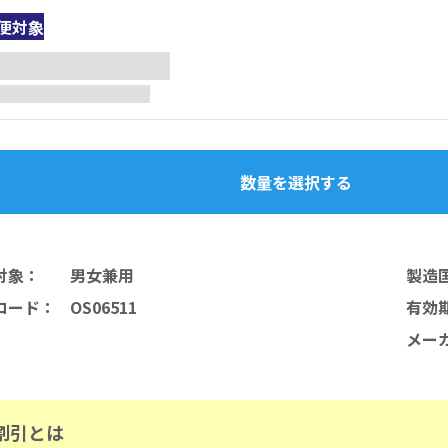
便対象
数量を選択する
対象
：
男女兼用
製造
コード
：
OS06511
有効
メー
割引とは