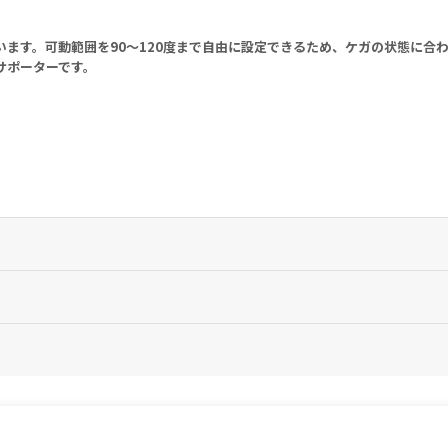
ます。可動範囲を90～120度まで自由に設定できるため、ケガの状態に合
サポーターです。
肘関節固定装具）です。
。
さい。
。