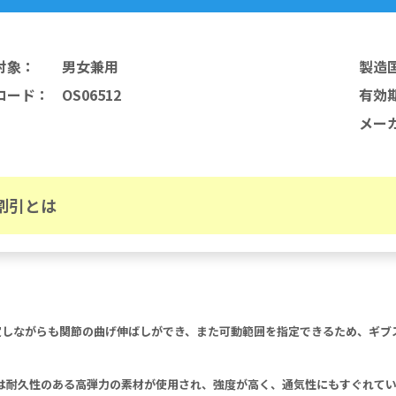
対象
：
男女兼用
製造
コード
：
OS06512
有効
メー
割引とは
定しながらも関節の曲げ伸ばしができ、また可動範囲を指定できるため、ギブ
は耐久性のある高弾力の素材が使用され、強度が高く、通気性にもすぐれてい