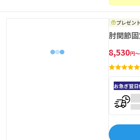
プレゼン
肘関節固
8,530
円
～
お急ぎ翌日