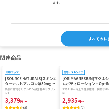
ます。
すべてのレ
関連商品
プレゼントキャンペーン対象
プレゼントキャンペーン対象
印象アップ
美容・スキンケア
[SOURCE NATURALS]スキンエ
[OSIMAGNESIUM]マグネ
ターナルヒアルロン酸50mg
ムボディローション＋Opti
【1本60錠】
M 【1本200ml】
美肌に有用なヒアルロン酸含有のサプリメ
エネルギー向上や健康維持、関節サポ
ント
に
3,379
2,935
円
～
円
～
(
5
)
(
7
)