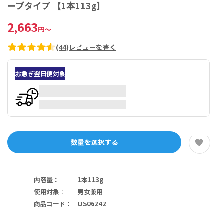
ーブタイプ 【1本113g】
2,663
円
～
(
44
)
レビューを書く
お急ぎ翌日便対象
数量を選択する
内容量
：
1本113g
使用対象
：
男女兼用
商品コード
：
OS06242