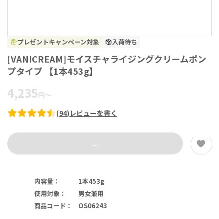
プレゼントキャンペーン対象
入荷待ち
[VANICREAM]モイスチャライジングクリームポン
プタイプ 【1本453g】
4,235
円
～
(
94
)
レビューを書く
...
内容量
：
1本453g
使用対象
：
男女兼用
商品コード
：
OS06243