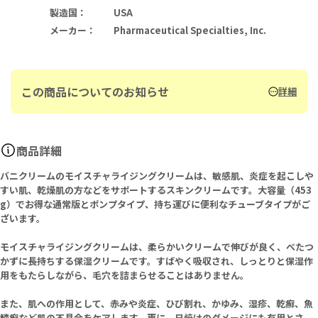
製造国
：
USA
メーカー
：
Pharmaceutical Specialties, Inc.
この商品についてのお知らせ
詳細
商品詳細
バニクリームのモイスチャライジングクリームは、敏感肌、炎症を起こしや
すい肌、乾燥肌の方などをサポートするスキンクリームです。大容量（453
g）でお得な通常版とポンプタイプ、持ち運びに便利なチューブタイプがご
ざいます。
モイスチャライジングクリームは、柔らかいクリームで伸びが良く、べたつ
かずに長持ちする保湿クリームです。すばやく吸収され、しっとりと保湿作
用をもたらしながら、毛穴を詰まらせることはありません。
また、肌への作用として、赤みや炎症、ひび割れ、かゆみ、湿疹、乾癬、魚
鱗癬など肌の不具合をケアします。更に、日焼けのダメージにも有用とさ