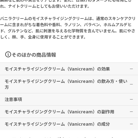
れ、ナイトクリームとしてもお使いいただけます。
バニラクリームのモイスチャライジングクリームは、通常のスキンケアクリ
ームに含まれがちな着色料や香料、ラノリン、パラベン、ホルムアルデヒ
ド、グルテンなど、肌に刺激を与える化学物質を含んでいません。肌にやさ
しく、顔、手、全身に使用することができます。
そのほかの商品情報
モイスチャライジングクリーム（Vanicream）の効果
モイスチャライジングクリーム（Vanicream）の飲み方・使い
保湿スキンケアクリームです。赤みやかゆみ、炎症などもサポートし
方
ます。
注意事項
状況に応じて適量を塗布してください。顔や手、足、全身にお使いい
※有用性には個人差がありますことを予めご了承ください。
ただけます。
モイスチャライジングクリーム（Vanicream）の副作用
本剤は外用としてのみお使いください。
本剤や、本剤含有成分にアレルギーのある方は、使用をお控えくださ
モイスチャライジングクリーム（Vanicream）の成分
い。
赤みやかぶれが生じた際は、直ちに使用を中止し、医師の診察をお受
子供の手の届かないところに保管してください。
けください。その他、なにか異変を感じた際は速やかに医師の診察を
室温で保管してください。
お受けください。
Water, Petrolatum, Sorbitol, Cetearyl Alcohol, Propylene Gl