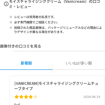
モイスチャライジングクリーム（Vanicream）の口コ
ycol, Ceteareth-20, Simethicone, Glyceryl Stearate, PEG-30
ミ・レビュー
Stearate, Sorbic Acid, BHT
レビューは使用者の私見です。
水、ワセリン、ソルビトール、セテアリルアルコール、ＰＧ、セテア
レス－２０、シメチコン、ステアリン酸グリセリル、ステアリン酸Ｐ
必ず専門機関でご相談ください。
ＥＧ－３０、ソルビン酸、ＢＨＴ
投稿された商品画像は、パッケージリニューアルなどの理由によ
りデザインが異なる場合があります。
画像付きの口コミを見る
新着順
いいねが多い順
[VANICREAM]モイスチャライジングクリームチュ
ーブタイプ
2026.06.19
r--r