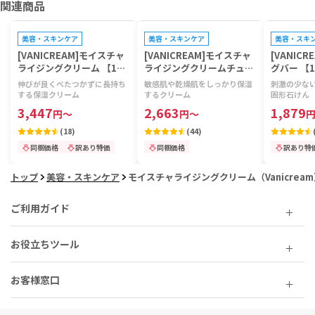
関連商品
プレゼントキャンペーン対象
プレゼントキャンペーン対象
プレゼントキ
美容・スキンケア
美容・スキンケア
美容・スキ
[VANICREAM]モイスチャ
[VANICREAM]モイスチャ
[VANIC
ライジングクリーム 【1本
ライジングクリームチュー
グバー 【1
453g】
ブタイプ 【1本113g】
伸びが良くべたつかずに長持ち
敏感肌や乾燥肌をしっかり保湿
刺激の少な
する保湿クリーム
するクリーム
固形石けん
3,447
2,663
1,879
円
～
円
～
(
18
)
(
44
)
同梱価格
訳あり特価
同梱価格
訳あり特
トップ
美容・スキンケア
モイスチャライジングクリーム（Vanicream
ご利用ガイド
お役立ちツール
お客様窓口