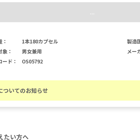
...
量
：
1本180カプセル
製造
対象
：
男女兼用
メー
コード
：
OS05792
についてのお知らせ
えたい方へ