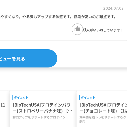
化ケイ素、FD&C Blue No.1、FD&C Red No.40
2024.07.02
出やすくなり，やる気もアップする体感です。値段が高いのが難点です。
0
人がいいねしています！
ビューを見る
プレゼントキャンペーン対象
プレゼントキャンペーン対象
ダイエット
ダイエット
【1
[BioTechUSA]プロテインパワ
[BioTechUSA]プロテ
ー(ストロベリーバナナ味) 【1
ー(チョコレート味) 【1
袋33回分】
分】
筋肉アップをサポートするプロテイン
効率的な筋トレをサポートするク
配合