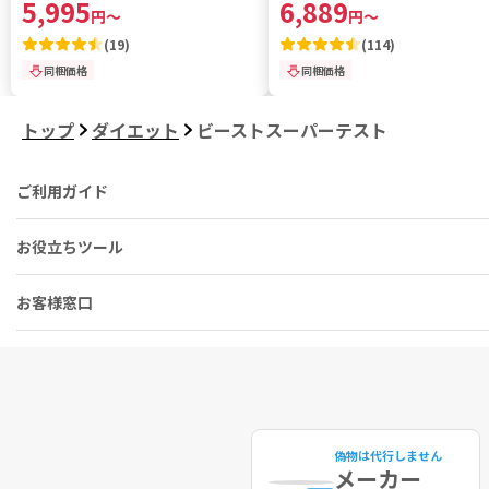
5,995
6,889
円
～
円
～
(
19
)
(
114
)
同梱価格
同梱価格
トップ
ダイエット
ビーストスーパーテスト
ご利用ガイド
お役立ちツール
お客様窓口
偽物は代行しません
メーカー