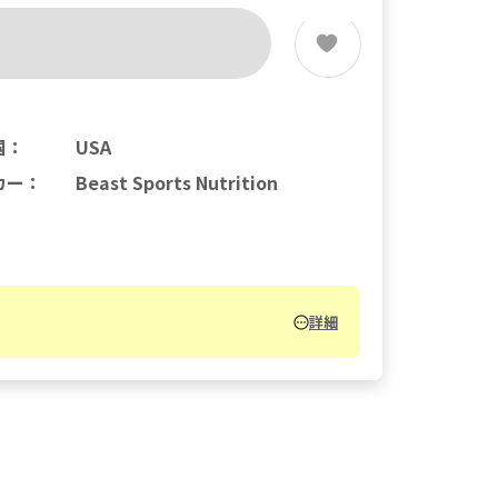
国
：
USA
カー
：
Beast Sports Nutrition
詳細