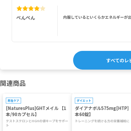
その他の成分：ゼラチン（ハラール牛）、結晶セルロース、ステアリン酸Mg、二酸
ぺんぺん
内服しているといくらかエネルギーが
すべてのレ
関連商品
プレゼントキャンペーン対象
プレゼントキャンペーン対象
男性ケア
ダイエット
[NaturesPlus]GHTメイル 【1
ダイアナボル575mg[HTP] 
本/90カプセル】
本60錠】
テストステロンとHGHの値キープをサポー
トレーニングを続ける方の栄養補給に
ト