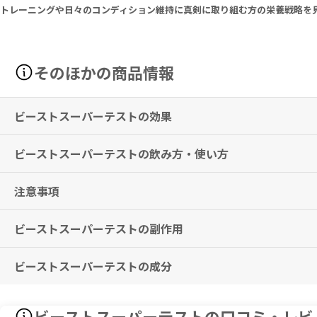
トレーニングや日々のコンディション維持に真剣に取り組む方の栄養戦略を
そのほかの商品情報
ビーストスーパーテストの効果
ビーストスーパーテストの飲み方・使い方
日々のコンディション維持とトレーニングライフをサポートします。
※有用性には個人差がありますことを予めご了承ください。
注意事項
朝食前に3～4粒、夕食前に3～4粒を目安に、お召し上がりください。
摂取目安を守り、8週間の連続使用後は、4週間の休止時期を入れてく
ビーストスーパーテストの副作用
本品は、多量摂取により疾病が治癒したり、より健康が増進するもので
18歳未満の方は、使用を避けてください。
妊娠中・妊娠の可能性のある方・授乳中の方は、本品を摂取する前に必
ビーストスーパーテストの成分
特に副作用は報告されておりませんが、異常を感じた際はただちに使用
薬剤を服用中の方、治療中の方は、本品使用前に医師・薬剤師にご相談
本品や、含有成分にアレルギーのある方は、使用をお控えください。
子供の手の届かないところに保管してください。
Serving Size Per 4 Caps:
直射日光の当たらない涼しい場所に保管してください。
ビーストスーパーテストの口コミ・レビ
Vitamin B6 (as Pyridoxine Hydrochloride) 6mg, Magnesium (as 