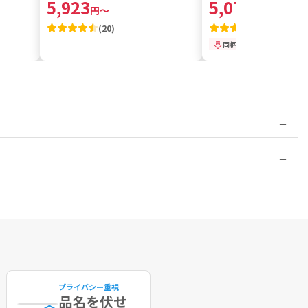
5,923
5,076
円
～
円
～
(
20
)
(
19
)
同梱価格
プライバシー重視
品名を伏せ