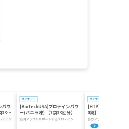
プレゼントキャンペーン対象
プレゼントキャンペーン対
ダイエット
ダイエット
インパワ
[BioTechUSA]プロテインパワ
[HTP]ラキソゲニン1
袋33回
ー(バニラ味) 【1袋33回分】
0錠】
レアチン
筋肉アップをサポートするプロテイン
筋力アップや疲労回復が期待