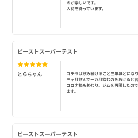
のが楽しいです。
4粒あたり：
入荷を待っています。
ビタミンB6（ピリドキシン塩酸塩） 6mg、マグネシウム（クエン酸マグ
プロ-テストステロンサポートファクター
フェヌグリークエキス 50％ ステロイドサポニン（種子） 300mg、KSM
メイルサポートコンプレックス 800mg
トリビュラスエキス（全草） 40% サポニン、スマ（根）パウダー、
ビーストスーパーテスト
エキス（根）、Winged Treebine Extract（葉）、トンカット
一酸化窒素ファクター
アグマチン硫酸塩（AGmass） 500mg
とらちゃん
コチラは飲み続けること三年ほどにな
三ヶ月飲んで一カ月飲むのをあけると
アンチエストロゲンファクター
コロナ禍も終わり、ジムを再開したの
イタドリエキス（根） 200mg、ホワイトボタンマッシュルームパウダー 
ます。
リバー&キドニーファクター
ミルクシスルエキス 80％ シリマリン（種子） 200mg、クランベリーエ
アンチDHTファクター
セイヨウイラクサエキス（葉） 150mg、植物ステロール（ベータシトステ
ビーストスーパーテスト