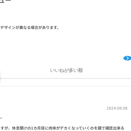
M-66 Ashwagandha Extract (Root) 300mg
りデザインが異なる場合があります。
niculata) (Root) Powder, Cyanotis Vaga (Root) Extract, Chaste Tree 
es), Eurycoma Longifolia (Longjack) Extract (Root), Rhodiola Extra
いいねが多い順
200mg, White Button Mushroom (Agaricus Bisporus) Powder 100m
tract (Fruit) 100mg
2024.09.08
ing Beta Sitosterols 40mg) 100mg, Pumpkin Extract (Seed) (Cucurbi
れ。
ine Cellulose, Magnesium Stearate, Silicon Dioxide, FD&C Blue No.1
すが、休息開けの1カ月目に肉体がデカくなっていくのを鏡で確認出来る