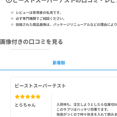
副作用があった場合は、使用しないでください。
Pro-Testosterone Support Factors
レビューは使用者の私見です。
Fenugreek Extract (Seed) 50% Steroidal Saponins 300mg, KS
必ず専門機関でご相談ください。
投稿された商品画像は、パッケージリニューアルなどの理由によ
Male Support Complex 800mg
Tribulus Extract (Whole Plant) 40% Saponins, Suma (Pfaffia Pa
m (Safed Musli) Extract (Root), Winged Treebine Extract (Leav
画像付きの口コミを見る
Nitric Oxide Factor
Agmatine Sulfate (as AGmass) 500mg
Anti-Estrogen Factors
新着順
Japanese Knotweed (Polygonum Cuspidatum) (Root) Extract 
Liver & Kidney Factors
Milk Thistle Extract 80% Silymarin (Seed) 200mg, Cranberry Ex
ビーストスーパーテスト
Anti-DHT Factors
Stinging Nettle Extract (Leaf) 150mg, Plant Sterol (Contain
とらちゃん
入荷待ち。注文しようとしたら在庫切
Other Ingredients: Gelatin (from Halal Bovine), Microcrystall
このサプリはハッキリ効果でます。
免疫がつくので時々休息を入れて飲みま