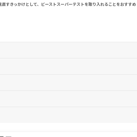
見直すきっかけとして、ビーストスーパーテストを取り入れることをおすすめ
ださい。
はありません。1日の摂取目安量を必ず守り、過剰な摂取はお控えください。
ず医師にご相談ください。
を中止し、医師の診察をお受けください。
ください。
ュー
Magnesium Citrate) 26mg, Zinc (as Zinc Citrate) 14mg