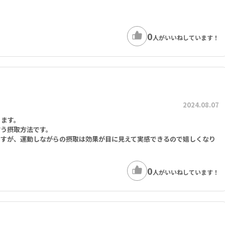
ネシウム） 26mg、亜鉛（クエン酸亜鉛） 14mg
0
人がいいねしています！
-66 アシュワガンダエキス（根） 300mg
チアノーシスバーガ（根）エキス、セイヨウニンジンボクエキス（果実）、ク
アリ（Longjack）エキス（根）、ロディオラエキス（根）
2024.08.07
ります。
言う摂取方法です。
ですが、運動しながらの摂取は効果が目に見えて実感できるので嬉しくなり
100mg
0
人がいいねしています！
キス（果実） 100mg
ロール 40mg含む） 100mg、カボチャエキス（種子）（ペポカボチャ） 