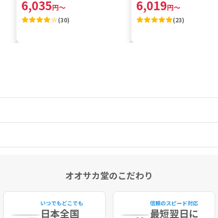
6,035
6,019
円
～
円
～
(
30
)
(
23
)
オオサカ堂のこだわり
いつでもどこでも
信頼のスピード対応
日本全国
最短
翌日に