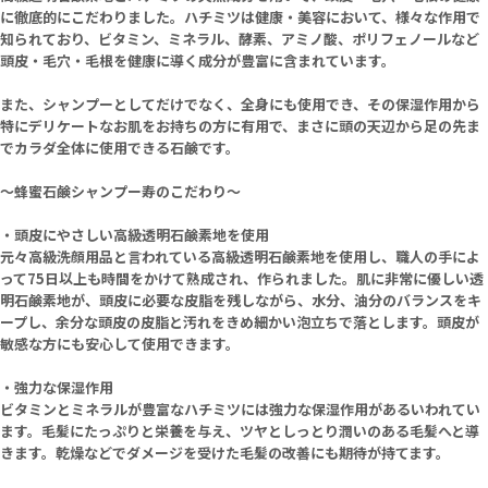
に徹底的にこだわりました。ハチミツは健康・美容において、様々な作用で
知られており、ビタミン、ミネラル、酵素、アミノ酸、ポリフェノールなど
頭皮・毛穴・毛根を健康に導く成分が豊富に含まれています。
また、シャンプーとしてだけでなく、全身にも使用でき、その保湿作用から
特にデリケートなお肌をお持ちの方に有用で、まさに頭の天辺から足の先ま
でカラダ全体に使用できる石鹸です。
～蜂蜜石鹸シャンプー寿のこだわり～
・頭皮にやさしい高級透明石鹸素地を使用
元々高級洗顔用品と言われている高級透明石鹸素地を使用し、職人の手によ
って75日以上も時間をかけて熟成され、作られました。肌に非常に優しい透
明石鹸素地が、頭皮に必要な皮脂を残しながら、水分、油分のバランスをキ
ープし、余分な頭皮の皮脂と汚れをきめ細かい泡立ちで落とします。頭皮が
敏感な方にも安心して使用できます。
・強力な保湿作用
ビタミンとミネラルが豊富なハチミツには強力な保湿作用があるいわれてい
ます。毛髪にたっぷりと栄養を与え、ツヤとしっとり潤いのある毛髪へと導
きます。乾燥などでダメージを受けた毛髪の改善にも期待が持てます。