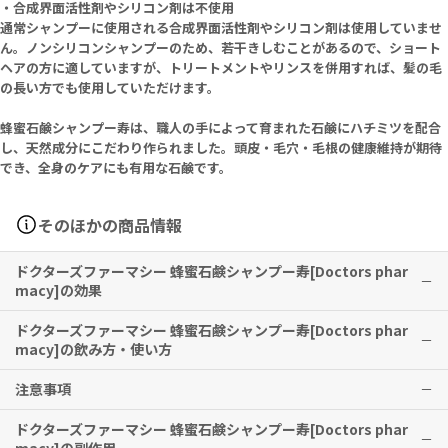
・合成界面活性剤やシリコン剤は不使用
通常シャンプーに使用される合成界面活性剤やシリコン剤は使用していませ
ん。ノンシリコンシャンプーのため、若干きしむことがあるので、ショート
ヘアの方に適していますが、トリートメントやリンスを併用すれば、髪の毛
の長い方でも使用していただけます。
蜂蜜石鹸シャンプー寿は、職人の手によって育まれた石鹸にハチミツを配合
し、天然成分にこだわり作られました。頭皮・毛穴・毛根の健康維持が期待
でき、全身のケアにも有用な石鹸です。
そのほかの商品情報
ドクターズファーマシー 蜂蜜石鹸シャンプー寿[Doctors phar
macy]の効果
ドクターズファーマシー 蜂蜜石鹸シャンプー寿[Doctors phar
頭皮の健康を保ち、潤いのある髪へと導きます。
macy]の飲み方・使い方
全身のお肌のケアにも最適です。
注意事項
シャンプーとしての使用方法
※有用性には個人差がありますことを予めご了承ください。
髪を濡らし、マッサージするように泡立てながら洗い、しっかりと洗
ドクターズファーマシー 蜂蜜石鹸シャンプー寿[Doctors phar
い流してください。
・お肌に異常が生じていないかよく注意して使用してください。