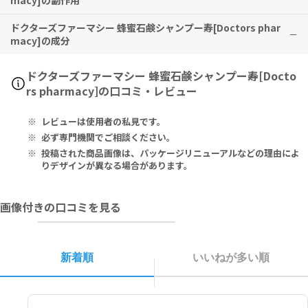
macy]の副作用
・お肌に合わないときは、使用を中止し、医師にご相談ください。
・目に入ったときは、すぐに洗い流してください。
ドクターズファーマシー 蜂蜜石鹸シャンプー寿[Doctors phar
特に副作用は報告されておりませんが、異常を感じた際はただちに使
・お風呂場で使用の場合、使用後は必ず石鹸ケースに入れて保管して
macy]の成分
用を中止し、医師の診察をお受けください。
ください。
・天然植物由来成分配合により、色の変化、バラツキが発生すること
Soap raw materials, water, sucrose, glycerin, honey, perfum
がありますが、製品にはなんら問題ございませんので、安心してご使
ドクターズファーマシー 蜂蜜石鹸シャンプー寿[Docto
e, EDTA-4Na, Yellow 406.
用ください。
rs pharmacy]の口コミ・レビュー
石ケン素地、水、スクロース、グリセリン、ハチミツ、香料、EDTA-
レビューは使用者の私見です。
4Na、黄色406号
必ず専門機関でご相談ください。
投稿された商品画像は、パッケージリニューアルなどの理由によ
りデザインが異なる場合があります。
画像付きの口コミを見る
新着順
いいねが多い順