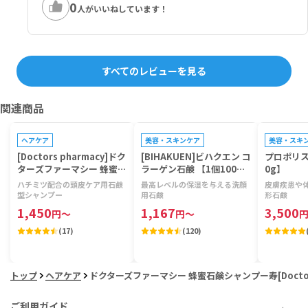
0
人がいいねしています！
すべてのレビューを見る
関連商品
ヘアケア
美容・スキンケア
美容・スキ
[Doctors pharmacy]ドク
[BIHAKUEN]ビハクエン コ
プロポリス
ターズファーマシー 蜂蜜石
ラーゲン石鹸 【1個100
0g】
鹸シャンプー寿 【1個100
g】
ハチミツ配合の頭皮ケア用石鹸
最高レベルの保湿を与える洗顔
皮膚疾患や
g】
型シャンプー
用石鹸
形石鹸
1,450
1,167
3,500
円
～
円
～
(
17
)
(
120
)
トップ
ヘアケア
ドクターズファーマシー 蜂蜜石鹸シャンプー寿[Doctors 
ご利用ガイド