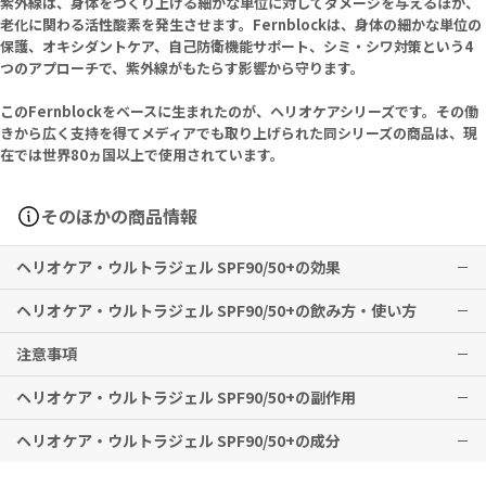
紫外線は、身体をつくり上げる細かな単位に対してダメージを与えるほか、
老化に関わる活性酸素を発生させます。Fernblockは、身体の細かな単位の
保護、オキシダントケア、自己防衛機能サポート、シミ・シワ対策という4
つのアプローチで、紫外線がもたらす影響から守ります。
このFernblockをベースに生まれたのが、ヘリオケアシリーズです。その働
きから広く支持を得てメディアでも取り上げられた同シリーズの商品は、現
在では世界80ヵ国以上で使用されています。
そのほかの商品情報
ヘリオケア・ウルトラジェル SPF90/50+の効果
ヘリオケア・ウルトラジェル SPF90/50+の飲み方・使い方
日焼け止めとして強力な働きが期待できます。
注意事項
※有用性には個人差がありますことを予めご了承ください。
本品を振ってからご使用ください。日光を浴びる前に、本品を均一か
つ多めに塗布してください。特に水泳や発汗などをした後は、定期的
ヘリオケア・ウルトラジェル SPF90/50+の副作用
に塗布をし直すようにしてください。
外用専用です。目に入らないようご注意ください。
日差しの強い時間帯は、直射日光を避けてください。
ヘリオケア・ウルトラジェル SPF90/50+の成分
衣服や帽子、サングラスなどを着用し、乳幼児は日差しにあたらない
特に副作用は報告されておりませんが、異常を感じた際はただちに使
ようにしてください。
用を中止し、医師の診察をお受けください。
Aqua, Octocrylene, Homosalate, PEG/PPG-20/6 Dimethicon