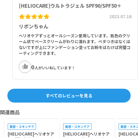
[HELIOCARE]ウルトラジェル SPF90/SPF50＋
2023.07.16
リボンちゃん
ヘリオケアずっとオールシーズン愛用しています。肌色のクリ
ーム状でベースクリームがわりに濡れます。ベタつきはなくは
ないですが上にファンデーション塗ってお粉をはたけば完璧コ
ーティングできます。
0
人がいいねしています！
すべてのレビューを見る
関連商品
プレゼントキャンペーン対象
プレゼントキャンペーン対象
プレゼントキ
美容・スキンケア
美容・スキンケア
美容・スキ
[HELIOCARE]ヘリオケア
[HELIOCARE]ヘリオケア
[HELIO