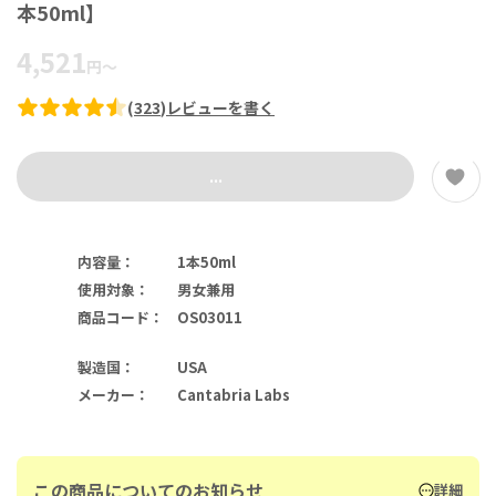
本50ml】
4,521
円
～
(
323
)
レビューを書く
...
内容量
：
1本50ml
使用対象
：
男女兼用
商品コード
：
OS03011
製造国
：
USA
メーカー
：
Cantabria Labs
この商品についてのお知らせ
詳細