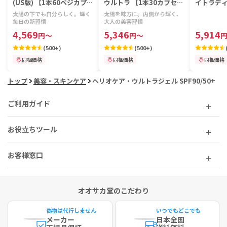
(US版) 【1本60ベジカプセ
ウルトラ 【1本30カプセ
イトラデ
ル】
ル】
240 【1
太陽の下でも自分らしく。輝く
太陽を味方に。内側から輝く、
毎日の新習慣
大人の美容習慣
4,569
5,346
5,914
円
～
円
～
(
500+
)
(
500+
)
同梱価格
同梱価格
同梱価格
トップ
美容・スキンケア
ヘリオケア・ウルトラジェル SPF90/50+
ご利用ガイド
お役立ちツール
お客様窓口
オオサカ堂のこだわり
偽物は代行しません
いつでもどこでも
メーカー
日本全国