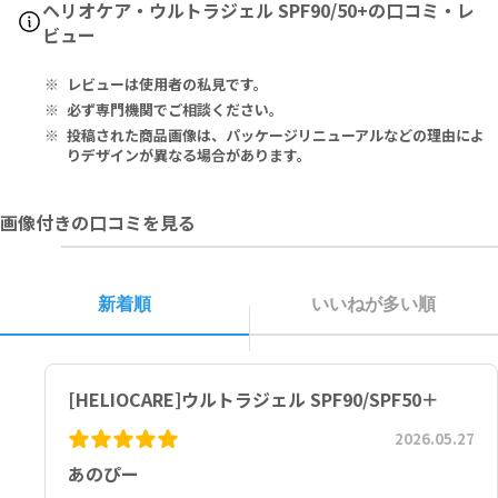
ヘリオケア・ウルトラジェル SPF90/50+の口コミ・レ
e, Hexylene Glycol, Cyclopentasiloxane, Glycerin, Butyl Met
ビュー
hoxydibenzoylmethane, Zinc Oxide (Nano), Ethylhexyl Triaz
one, Polyacrylamide, Styrene/Acrylates Copolymer, Polypod
レビューは使用者の私見です。
ium Leucotomos Leaf Extract, Phenoxyethanol, Diethylamin
o Hydroxybenzoyl Hexyl Benzoate, Tris-Biphenyl Triazine (N
必ず専門機関でご相談ください。
ano), C13-14 Isoparaffin, Titanium Dioxide (Nano), Camellia S
投稿された商品画像は、パッケージリニューアルなどの理由によ
inensis Extract, Cetyl Dimethicone, Laureth-7, Tocopheryl A
りデザインが異なる場合があります。
cetate, Dichlorobenzyl Alcohol, Plankton Extract, Parfum, Al
umina, Phytosphingosine HCl, BHT, Simethicone, Lecithin, Li
画像付きの口コミを見る
nalool, Triethoxycaprylylsilane, Lactic Acid, Limonene.
水、オクトクリレン、ホモサレート、ＰＥＧ／ＰＰＧ－２０／６ジメ
チコン、ヘキシレングリコール、シクロペンタシロキサン、グリセリ
新着順
いいねが多い順
ン、ｔ－ブチルメトキシジベンゾイルメタン、酸化亜鉛（ナノ）、エ
チルヘキシルトリアゾン、ポリアクリルアミド、（スチレン／アクリ
レーツ）コポリマー、ポリポジウムレウコトモス葉エキス、フェノキ
シエタノール、ジエチルアミノヒドロキシベンゾイル安息香酸ヘキシ
[HELIOCARE]ウルトラジェル SPF90/SPF50＋
ル、トリスビフェニルトリアジン（ナノ）、（Ｃ１３，１４）イソパ
ラフィン、酸化チタン（ナノ）、チャエキス、セチルジメチコン、ラ
2026.05.27
ウレス－７、酢酸トコフェロール、ジクロロベンジルアルコール、プ
ランクトンエキス、香料、アルミナ、フィトスフィンゴシンＨＣｌ、
あのぴー
ＢＨＴ、シメチコン、レシチン、リナロール、トリエトキシカプリリ