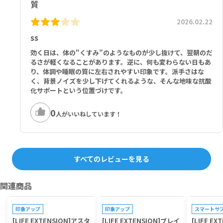
質
2026.02.22
ss
効く日は、体の"くすみ”のようなものが少し抜けて、翌朝のだ
るさが軽くなることがあります。逆に、何も変わらない日もあ
り、体調や睡眠の質に左右されやすい印象です。派手さはな
く、背景ノイズを少し下げてくれるような、そんな地味な抗酸
化サポートという位置づけです。
0
人がいいねしています！
すべてのレビューを見る
関連商品
プレゼントキャンペーン対象
プレゼントキャンペーン対象
プレゼントキ
印象アップ
印象アップ
スマートサ
[LIFE EXTENSION]アスタ
[LIFE EXTENSION]ブレイ
[LIFE E