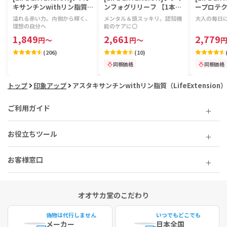
キサンチンwithリン脂質
ンフォグリリーフ 【1本30
ープロテク
【1本30ソフトジェル】
ソフトジェル】
カプセル+
溢れる赤い力。内側から輝く、
メンタル＆頭スッキリ。認知機
大人の毎日
ル】
理想の自分へ
能のケアに〇
1,849
2,661
2,779
円
～
円
～
(
206
)
(
10
)
同梱価格
同梱価格
トップ
印象アップ
アスタキサンチンwithリン脂質（LifeExtension）
ご利用ガイド
お役立ちツール
お客様窓口
オオサカ堂のこだわり
偽物は代行しません
いつでもどこでも
メーカー
日本全国