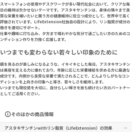
スマートフォンの使用やデスクワークが多い現代社会において、クリアな毎
日の維持は欠かせないテーマです。アスタキサンチンは、身体の隅々まで良
質な栄養を補いたいと願う方の健康維持に役立つ成分として、世界中で高く
評価されています。LifeExtension社独自の設計により、リン脂質が成分の
働きを適切にサポート。
仕事や趣味に打ち込み、夕方まで晴れやかな気分で過ごしたい方のためのコ
ンディション作りを力強く応援します。
いつまでも変わらない若々しい印象のために
鏡を見るのが楽しみになるような、イキイキとした毎日。アスタキサンチン
は美容を支える力に優れており、年齢に応じた栄養補給を求める方に最適な
成分です。内側から良質な栄養で満たされることで、どんよりしがちなコン
ディションを上向きの印象へと導き、若々しさを維持します。
いつまでも現役感を大切に、自分らしい輝きを放ち続けたい方のパートナー
としてご活用ください。
そのほかの商品情報
アスタキサンチンwithリン脂質（LifeExtension）の効果