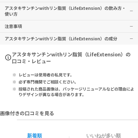
アスタキサンチンwithリン脂質（LifeExtension）の飲み方・
クリアな毎日のリズムを整え、内側からの若々しさと健やかな美しさ
使い方
の維持をサポートします。
注意事項
健康補助食品として、1日1〜2粒を目安に水などと共にお召し上がり
ください。（※ご自身のペースに合わせてお召し上がりください。）
アスタキサンチンwithリン脂質（LifeExtension）の成分
本品は、多量摂取により疾病が治癒したり、より健康が増進するもの
ではありません。1日の摂取目安量を必ず守り、過剰な摂取はお控え
ください。
Serving Size 1 Softgel:
アスタキサンチンwithリン脂質（LifeExtension）の
妊娠中・授乳中の方、治療中の方、薬剤を服用中の方は、本品使用前
Astaxanthin Phospholipid Proprietary Blend {Phospholipids,
口コミ・レビュー
に必ず医師にご相談ください。
Astaxanthin [From Extract of Haematococcus Pluvialis Algae
子供の手の届かないところに保管してください。
(Providing 4mg Astaxanthin)] 84mg.
レビューは使用者の私見です。
パッケージに損傷のある場合は、使用しないでください。
Other Ingredients: Sunflower Oil, Gelatin, Glycerin, Extra Vir
必ず専門機関でご相談ください。
gin Olive Oil, Purified Water.
投稿された商品画像は、パッケージリニューアルなどの理由によ
りデザインが異なる場合があります。
1粒あたり：
アスタキサンチンリン脂質 独自ブレンド{リン脂質、アスタキサンチ
画像付きの口コミを見る
ン[ヘマトコッカスプルビアリスアルゲエキス(アスタキサンチン 4mg
供給)由来] 84mg
その他の成分：ヒマワリオイル、ゼラチン、グリセリン、エクストラ
新着順
いいねが多い順
ヴァージンオリーブオイル、精製水