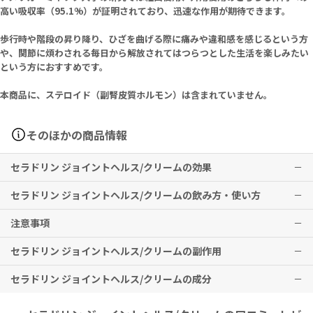
高い吸収率（95.1%）が証明されており、迅速な作用が期待できます。
歩行時や階段の昇り降り、ひざを曲げる際に痛みや違和感を感じるという方
や、関節に煩わされる毎日から解放されてはつらつとした生活を楽しみたい
という方におすすめです。
本商品に、ステロイド（副腎皮質ホルモン）は含まれていません。
そのほかの商品情報
セラドリン ジョイントヘルス/クリームの効果
セラドリン ジョイントヘルス/クリームの飲み方・使い方
セラドリン アドバンスドジョイントヘルス
セラドリン ジョイント&マッスルペインリリーフィング クリーム
注意事項
関節のお悩みにアプローチします。
セラドリン アドバンスドジョイントヘルス
1日1回2粒を目安にお召し上がりください。
セラドリン ジョイントヘルス/クリームの副作用
※有用性には個人差がありますことを予めご了承ください。
セラドリン アドバンスドジョイントヘルス
セラドリン ジョイント&マッスルペインリリーフィング クリーム
妊娠中・妊娠の可能性のある方・授乳中の方は、本品を摂取する前に
セラドリン ジョイントヘルス/クリームの成分
1日3、4回を限度として、気になる部分へ塗布してください。
必ず医師にご相談ください。
セラドリン アドバンスドジョイントヘルス
子供の手の届かないところに保管してください。
セラドリン ジョイント&マッスルペインリリーフィング クリーム
直射日光の当たらない涼しい場所に保管してください。
特に副作用は報告されておりませんが、異常を感じた際はただちに使
セラドリン アドバンスドジョイントヘルス