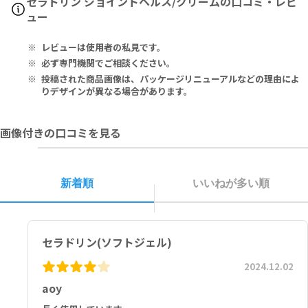
セラドリン ジョイントヘルス/クリームの口コミ・レビ
用を中止し、医師の診察をお受けください。
Esterified Fatty Acid Carbons[EFAC]: Myristoleic, Palmitolei
ュー
セラドリン ジョイント&マッスルペインリリーフィング クリーム
c, Lauric, Decanoic, Stearic
1週間使用を続けても作用が期待できない場合は、使用を中止し、医
Soybean（Glycine Soja） Oil, Olive Oil, Gelatin, Carob Bean
レビューは使用者の私見です。
師にご相談ください。
（Ceratonia Siliqua）, Glycerin, Mixed Tocopherols（Natural
外用専用です。
Vitamin E）
必ず専門機関でご相談ください。
傷口や目に入らないようにご注意ください。
投稿された商品画像は、パッケージリニューアルなどの理由によ
適用した部分を包帯やサポーターできつく締め付けないようにしてく
Esterified Fatty Acid Carbons（EFAC）：ミリストレイン、パル
りデザインが異なる場合があります。
ださい。
ミトレイン、ラウリン、デカン、ステアリン
子供の手の届かないところに保管してください。
ダイズ油、オリーブ油、ゼラチン、イナゴマメ、グリセリン、トコフ
画像付きの口コミを見る
直射日光の当たらない涼しい場所に保管してください。
ェロールミックス（天然ビタミンE）
ジョイント&マッスルペインリリーフィング クリーム
Menthol 1.25%, Benyl Alchol, Butylparaben, Carbomer, Cela
新着順
いいねが多い順
drin（blend of esterified fatty acid carbons）, Ethylparabe
n, Glycerin, Glyceryl Stearade, Isobutylparaben, Lecithin, M
ethylparaben, Olive Oil（Olea Europaea）, PEG 100 Stearat
e, Peppermint Oil, Phenoxyethanol, Potassium Hydroxine, P
セラドリン(ソフトジェル)
ropylparaben, Tocopheryl Acetate（VitaminE）, Water
2024.12.02
メントール 1.25％、ベンジルアルコール、ブチルパラベン、カルボマ
ー、セラドリン（blend of esterified fatty acid carbons）、エ
aoy
チルパラベン、グリセリン、ステアリン酸グリセリル、イソブチルパ