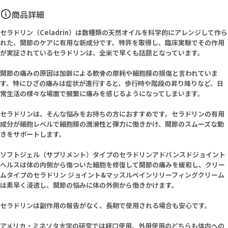
商品詳細
セラドリン（Celadrin）は数種類の天然オイルを科学的にアレンジして作ら
れた、関節のケアに有用な新成分です。特許を取得し、臨床実験でその作用
が実証されているセラドリンは、全米で早くも話題となっています。
関節の痛みの原因は加齢による軟骨の摩耗や細胞膜の損傷と言われていま
す、特にひざの痛みは症状が進行すると、歩行時や階段の昇り降りなど、日
常生活の様々な場面で頻繁に痛みを感じるようになってしまいます。
セラドリンは、そんな悩みをお持ちの方におすすめです。セラドリンの有用
成分が細胞レベルで細胞膜の潤滑性と弾力に働きかけ、関節のスムーズな動
きをサポートします。
ソフトジェル（サプリメント）タイプのセラドリンアドバンスドジョイント
ヘルスは体の内側から傷ついた細胞を修復して関節の痛みを緩和し、クリー
ムタイプのセラドリン ジョイント&マッスルペインリリーフィングクリーム
は素早く浸透し、関節の悩みに体の外側から働きかけます。
セラドリンは副作用の報告がなく、長期で使用される場合も安心です。
アメリカ・ミネソタ大学の研究では経口使用、外用使用のどちらも体内への