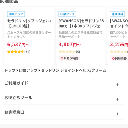
関連商品
プレゼントキ
印象アップ
印象アップ
健康維持
セラドリン(ソフトジェル)
[SWANSON]セラドリン35
[SWANS
【1本180錠】
0mg 【1本90ソフトジェ
ョイントク
ル】
8ml】
スムーズな関節の動きをサポー
独自配合のエステル化脂肪酸で
EFACやビ
トするサプリ
関節をサポート
をサポート
6,537
3,807
3,256
円
～
円
～
(
54
)
(
0
)
訳あり特価
同梱価格
トップ
印象アップ
セラドリン ジョイントヘルス/クリーム
ご利用ガイド
お役立ちツール
お客様窓口