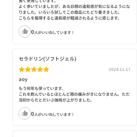
長く使用しています。
ラベン、レシチン、メチルパラベン、オリーブ油、ステアリン酸ＰＥ
よく歩いていましたが、ある日膝の違和感が気になるようにな
Ｇ－１００、セイヨウハッカ油、フェノキシエタノール、水酸化Ｋ、
りました。いろいろ試してこの商品にたどり着きました。
プロピルパラベン、酢酸トコフェロール（ビタミンE）、水
こちらを服用すると違和感が軽減されるように感じます。
0
人がいいねしています！
セラドリン(ソフトジェル)
2024.11.17
aoy
もう何年も使っています。
これを飲んでいるとほとんど膝の痛みがきになりません。ただ
当初からだとだいぶ価格が上がりました。
0
人がいいねしています！