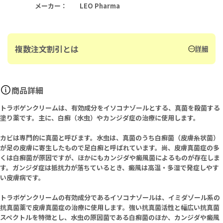
メーカー
：
LEO Pharma
複数注文割引とは
詳細
商品詳細
トラボゲンクリームは、有効成分をイソコナゾールとする、真菌を殺菌する
塗り薬です。主に、白癬（水虫）やカンジダ症の治療に使用します。
カビは専門的に真菌と呼びます。水虫は、真菌のうち白癬菌（皮膚糸状菌）
が足の皮膚に寄生したもので足白癬と呼ばれています。尚、皮膚真菌症の多
くは白癬菌が原因ですが、ほかにもカンジダや癜風菌によるものが存在しま
す。ガンジダ症は抵抗力が落ちているとき、癜風は高温・多湿で発症しやす
い皮膚病です。
トラボゲンクリームの有効成分であるイソコナゾールは、イミダゾール系の
抗真菌薬で皮膚真菌症の治療に使用します。強い抗真菌活性と幅広い抗真菌
スペクトルを特徴とし、水虫の原因菌である白癬菌のほか、カンジダや癜風