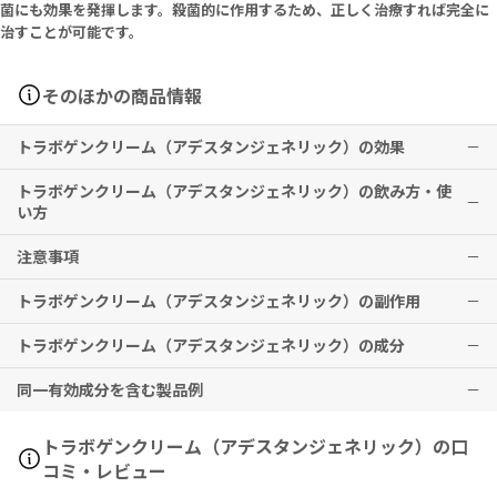
菌にも効果を発揮します。殺菌的に作用するため、正しく治療すれば完全に
治すことが可能です。
そのほかの商品情報
トラボゲンクリーム（アデスタンジェネリック）の効果
トラボゲンクリーム（アデスタンジェネリック）の飲み方・使
■白癬：体部白癬（斑状小水疱性白癬、頑癬）、股部白癬（頑癬）、
い方
足部白癬（汗疱状白癬）
■カンジダ症：指間びらん症、間擦疹、乳児寄生菌性紅斑、爪囲炎、
注意事項
1日2～3回患部に塗布してください。
外陰カンジダ症、皮膚カンジダ症
■癜風
トラボゲンクリーム（アデスタンジェネリック）の副作用
安心して使用するために、パッチテストを行ってください。
肌に異常があらわれた場合は、使用を中止してください。
※効果には個人差がありますことを予めご了承ください。
トラボゲンクリーム（アデスタンジェネリック）の成分
赤みやかぶれが生じた際は、直ちに使用を中止し、医師の診察をお受
本剤は外用としてのみお使いください。
けください。
同一有効成分を含む製品例
水虫の薬でカブレを起こしたことのある人は、医師に伝えてくださ
1g Contains: Isoconazole Nitrate 10mg
い。
市販の水虫薬を使用していた場合は、医師に伝えてください。検査で
1g中：イソコナゾール硝酸塩 10mg
アデスタン（バイエル薬品）
トラボゲンクリーム（アデスタンジェネリック）の口
菌が見つけにくいことがあります。
コミ・レビュー