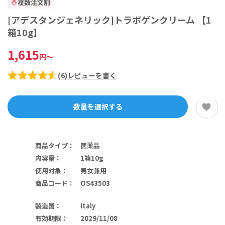
複数注文割
[アデスタンジェネリック]トラボゲンクリーム 【1
箱10g】
1,615
円
～
(
6
)
レビューを書く
数量を選択する
商品タイプ
：
医薬品
内容量
：
1箱10g
使用対象
：
男女兼用
商品コード
：
OS43503
製造国
：
Italy
有効期限
：
2029/11/08