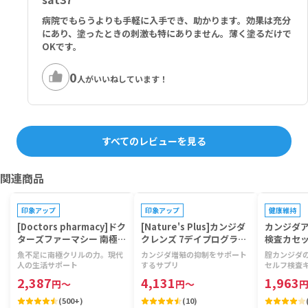
病院でもらうよりも手軽に入手でき、助かります。効果は充分
にあり、塗ったときの刺激も特にありません。薄く塗るだけで
OKです。
0
人がいいねしています！
すべてのレビューを見る
関連商品
プレゼントキャンペーン対象
プレゼントキ
印象アップ
印象アップ
健康維持
[Doctors pharmacy]ドク
[Nature's Plus]カンジダ
カンジダ
ターズファーマシー 南極ク
クレンズ 7デイプログラム
検査カセッ
リルビタミン 【1袋120
【1箱28錠 x 2本】
【1箱1回
魚不足に南極クリルの力。現代
カンジダ増殖の抑制をサポート
腟カンジダ
粒】
人の生活サポート
するサプリ
セルフ検査
2,387
4,131
1,963
円
～
円
～
(
500+
)
(
10
)