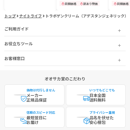
同梱価格
訳あり特価
同梱価格
トップ
ナイトライフ
トラボゲンクリーム（アデスタンジェネリック）
ご利用ガイド
お役立ちツール
お客様窓口
オオサカ堂のこだわり
偽物は代行しません
いつでもどこでも
メーカー
日本全国
正規品保証
送料無料
信頼のスピード対応
プライバシー重視
最短
翌日に
品名を伏せた
お届け
安心梱包