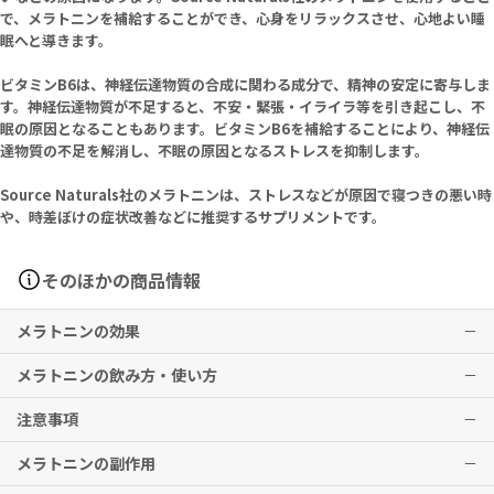
で、メラトニンを補給することができ、心身をリラックスさせ、心地よい睡
眠へと導きます。
ビタミンB6は、神経伝達物質の合成に関わる成分で、精神の安定に寄与しま
す。神経伝達物質が不足すると、不安・緊張・イライラ等を引き起こし、不
眠の原因となることもあります。ビタミンB6を補給することにより、神経伝
達物質の不足を解消し、不眠の原因となるストレスを抑制します。
Source Naturals社のメラトニンは、ストレスなどが原因で寝つきの悪い時
や、時差ぼけの症状改善などに推奨するサプリメントです。
そのほかの商品情報
メラトニンの効果
メラトニンの飲み方・使い方
メラトニン(Meratonin)5mgオレンジ味
メラトニン(Meratonin)3mg
注意事項
メラトニン(Meratonin)5mg
メラトニン(Meratonin)5mgオレンジ味
睡眠サポート
1日1ロゼンジを目安に就寝前にお召し上がりください。
メラトニンの副作用
人によっては、ロゼンジ半粒でも十分です。1日1ロゼンジを超えて摂
メラトニン(Meratonin)5mgオレンジ味
※有用性には個人差がありますことを予めご了承ください。
取しないでください。
メラトニン(Meratonin)3mg