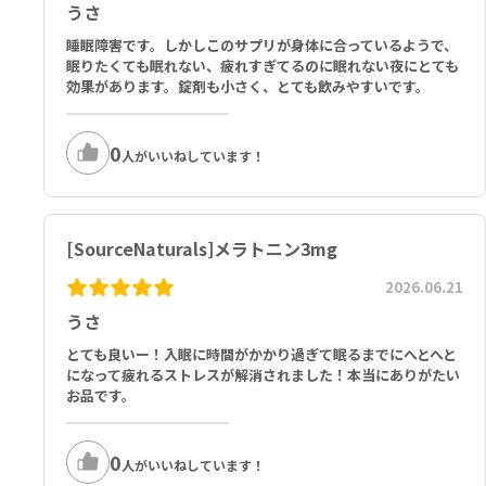
Other Ingredients: Dibasic Calcium Phosphate, Microcrystall
うさ
ine Cellulose, Stearic Acid, Magnesium Stearate, and Silica.
睡眠障害です。しかしこのサプリが身体に合っているようで、
眠りたくても眠れない、疲れすぎてるのに眠れない夜にとても
1回あたりの摂取量：1錠
効果があります。錠剤も小さく、とても飲みやすいです。
ビタミンB6（ピリドキシン塩酸塩として）1mg、カルシウム（リン
酸水素カルシウムとして）28mg、メラトニン 3mg
0
その他の成分：リン酸水素カルシウム、結晶セルロース、ステアリン
人がいいねしています！
酸、ステアリン酸マグネシウム、二酸化ケイ素
メラトニン(Meratonin)5mg
Serving Size 1 Tablet:
[SourceNaturals]メラトニン3mg
Vitamin B-6 (as Pyridoxine HCl) 1mg, Calcium (as Dibasic Calci
um Phosphate) 28mg, Melatonin 5mg
2026.06.21
うさ
Other Ingredients: Dibasic Calcium Phosphate, Microcrystall
ine Cellulose, Stearic Acid, Magnesium Stearate, and Silica.
とても良いー！入眠に時間がかかり過ぎて眠るまでにへとへと
になって疲れるストレスが解消されました！本当にありがたい
1タブレットあたり：
お品です。
ビタミンB6（ピリドキシン塩酸塩として） 1mg、カルシウム（リン
酸水素カルシウムとして） 28mg、メラトニン 5mg
0
人がいいねしています！
その他の成分：リン酸水素カルシウム、結晶セルロース、ステアリン