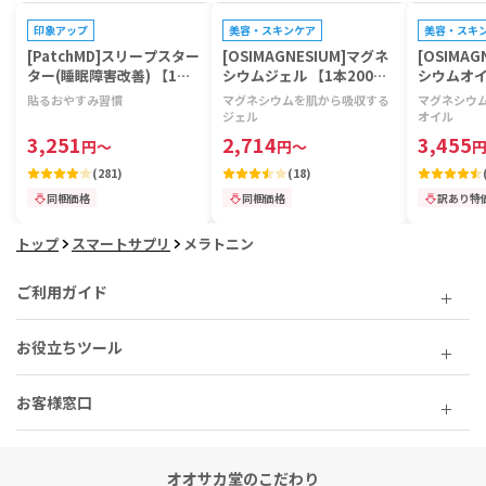
印象アップ
美容・スキンケア
美容・スキ
[PatchMD]スリープスター
[OSIMAGNESIUM]マグネ
[OSIMAG
ター(睡眠障害改善) 【1袋3
シウムジェル 【1本200m
シウムオイ
0パッチ】
l】
l】
貼るおやすみ習慣
マグネシウムを肌から吸収する
マグネシウ
ジェル
オイル
3,251
2,714
3,455
円
～
円
～
(
281
)
(
18
)
同梱価格
同梱価格
訳あり特
トップ
スマートサプリ
メラトニン
ご利用ガイド
お役立ちツール
お客様窓口
オオサカ堂のこだわり