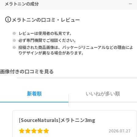
メラトニンの成分
本品を舌下に置き、ゆっくり溶かしてください。その際、同じ場所に
メラトニン(Meratonin)5mg
メラトニン(Meratonin)5mgオレンジ味
留めて溶かすのではなく、位置を変えて溶かしてください。
本品は、多量摂取により疾病が治癒したり、より健康が増進するもの
メラトニン(Meratonin)3mg
ではありません。1日の摂取目安量を必ず守り、過剰な摂取はお控え
メラトニン(Meratonin)5mg
メラトニン(Meratonin)5mgオレンジ味
メラトニンの口コミ・レビュー
メラトニン(Meratonin)3mg
ください。
モニタリングによる主成分が同じ商品使用者のうち約10%の方に、軽
Serving Size 1 Lozenge:
1日1タブレットを目安に就寝前にお召し上がりください。
就寝の際にのみ使用してください。
い頭痛・悪夢・朝の目眩・軽い憂鬱症・性欲低下等の報告がありま
Vitamin B-6 (as Pyridoxal-5 - Phosphate [Coenymated™]) 335
レビューは使用者の私見です。
人によっては、タブレット半粒でも十分です。医師の指示が無い限
未成年の方は本品の摂取を避けてください。
す。
mcg, Melatonin 5mg.
り、1日2タブレットを超えて摂取しないでください。
妊娠中・妊娠の可能性のある方・授乳中の方は、本品の摂取を避けて
必ず専門機関でご相談ください。
ください。
Other Ingredients: Sorbitol, Mannitol, Natural Orange Flavo
投稿された商品画像は、パッケージリニューアルなどの理由によ
メラトニン(Meratonin)5mg
自己免疫疾患・糖尿病・うつ病・甲状腺疾患・てんかん・白血病・リ
r, Magnesium Stearate, and Stearic Acid.
りデザインが異なる場合があります。
1日1タブレットを目安に就寝前にお召し上がりください。
ンパ増殖性障害・その他障害及び、MAO阻害薬・ヒドロコルチゾン・
人によっては、タブレット半粒でも十分です。医師の指示が無い限
プレドニゾンのような副腎皮質ホルモンの服用など該当する方は、本
1ロゼンジあたり：
画像付きの口コミを見る
り、1日1タブレットを超えて摂取しないでください。
品を使用する前に、医師・専門家にご相談ください。
ビタミンB6(ピリドキサール-5'-リン酸[Coenzymated™]) 335mc
車の運転など危険を伴う機械の操作をする際は、本品を摂取しないで
g、メラトニン 5mg
ください。
薬剤を服用中の方、治療中の方は、本品使用前に必ず医師にご相談く
その他の成分：ソルビトール、マンニトール、天然オレンジフレーバ
新着順
いいねが多い順
ださい。
ー、ステアリン酸Ｍｇ、ステアリン酸
子供の手の届かないところに保管してください。
直射日光の当たらない涼しい場所に保管してください。
メラトニン(Meratonin)3mg
Serving Size 1 Tablet:
[SourceNaturals]メラトニン3mg
Vitamin B-6 (as Pyridoxine HCl) 1mg, Calcium (as Dibasic Calci
um Phosphate) 28mg, Melatonin 3mg
2026.07.27