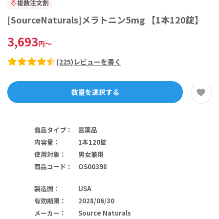
複数注文割
[SourceNaturals]メラトニン5mg 【1本120錠】
3,693
円
～
(
225
)
レビューを書く
数量を選択する
商品タイプ
：
医薬品
内容量
：
1本120錠
使用対象
：
男女兼用
商品コード
：
OS00398
製造国
：
USA
有効期限
：
2028/06/30
メーカー
：
Source Naturals