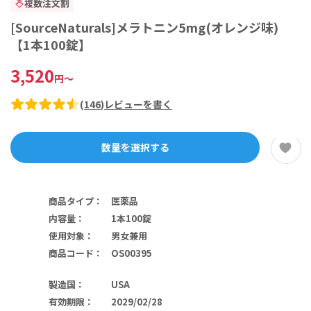
複数注文割
[SourceNaturals]メラトニン5mg(オレンジ味)
【1本100錠】
3,520
円
～
(
146
)
レビューを書く
数量を選択する
商品タイプ
：
医薬品
内容量
：
1本100錠
使用対象
：
男女兼用
商品コード
：
OS00395
製造国
：
USA
有効期限
：
2029/02/28