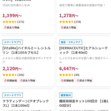
汗ばむ日の身だしなみ
自宅で簡単に梅毒感染の検査が可能！
1,399
1,278
円
～
円
～
(
171
)
(
170
)
訳あり特価
訳あり特価
プレゼントキャンペーン対象
プレゼントキャンペーン対象
スマートサプリ
美容・スキンケア
[VitalMe]バイタルミー L-シトル
[DERMACEUTIC]ヒアルシューテ
リン 【1本180カプセル】
ィック 【1本40ml】
シトルリン配合の疲労回復サポートサプ
しっとりなめらかな肌へ導く保湿クリー
リ
ム
2,120
6,647
円
～
円
～
(
101
)
(
83
)
同梱価格
訳あり特価
同梱価格
訳あり特価
プレゼントキャンペーン対象
スマートサプリ
健康維持
クラティンデーン(テオプレック
糖尿病検査キット100回分 【1箱1
スL) 【1本100ml】
00回分】