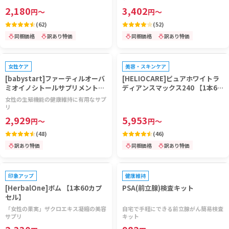
2,180
3,402
円
～
円
～
(
62
)
(
52
)
同梱価格
訳あり特価
同梱価格
訳あり特価
プレゼントキャンペーン対象
プレゼントキャンペーン対象
女性ケア
美容・スキンケア
[babystart]ファーティルオーバ
[HELIOCARE]ピュアホワイトラ
ミオイノシトールサプリメント
ディアンスマックス240 【1本60
(女性用) 【1箱30袋】
カプセル】
女性の生殖機能の健康維持に有用なサプ
リ
2,929
5,953
円
～
円
～
(
48
)
(
46
)
訳あり特価
同梱価格
訳あり特価
プレゼントキャンペーン対象
印象アップ
健康維持
[HerbalOne]ポム 【1本60カプ
PSA(前立腺)検査キット
セル】
「女性の果実」ザクロエキス凝縮の美容
自宅で手軽にできる前立腺がん簡易検査
サプリ
キット