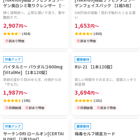
ゲン美白シミ取りクレンザー 【1
ゲンフェイスパック 【1箱5枚】
本80g】
輝く透明感へ。上質な潤いで洗う、集中
500万枚の感動！思わず触れたくなる潤
艶肌ケア。
い
2,907
1,653
円
～
円
～
(
434
)
(
430
)
訳あり特価
訳あり特価
プレゼントキャンペーン対象
プレゼントキャンペーン対象
印象アップ
健康維持
バイタルミー パウダルコ600mg
RU-21 【1本120錠】
[VitalMe] 【1本120錠】
季節の変わり目のゆらぎ。内側からの
楽しい時間をそのままに。翌朝スッキリ
「守る力」
新習慣
1,987
3,694
円
～
円
～
(
195
)
(
181
)
同梱価格
訳あり特価
同梱価格
訳あり特価
プレゼントキャンペーン対象
プレゼントキャンペーン対象
印象アップ
健康維持
サーテンDRI ロールオン[CERTAI
梅毒セルフ検査カード
N DRI] 【1箱35ml】