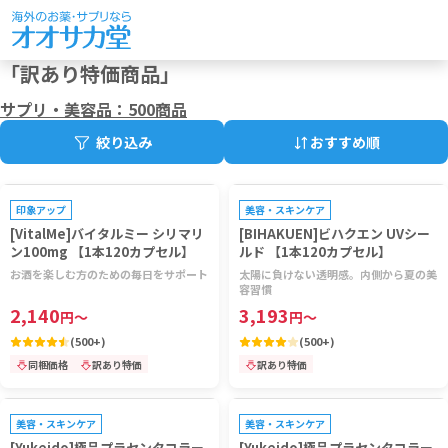
「
訳あり特価商品
」
サプリ・美容品：
500商品
絞り込み
おすすめ順
プレゼントキャンペーン対象
プレゼントキャンペーン対象
印象アップ
美容・スキンケア
[VitalMe]バイタルミー シリマリ
[BIHAKUEN]ビハクエン UVシー
ン100mg 【1本120カプセル】
ルド 【1本120カプセル】
お酒を楽しむ方のための毎日をサポート
太陽に負けない透明感。内側から夏の美
容習慣
2,140
3,193
円
～
円
～
(
500+
)
(
500+
)
同梱価格
訳あり特価
訳あり特価
プレゼントキャンペーン対象
プレゼントキャンペーン対象
美容・スキンケア
美容・スキンケア
[Yukeido]極品プラセンタコラー
[Yukeido]極品プラセンタコラー