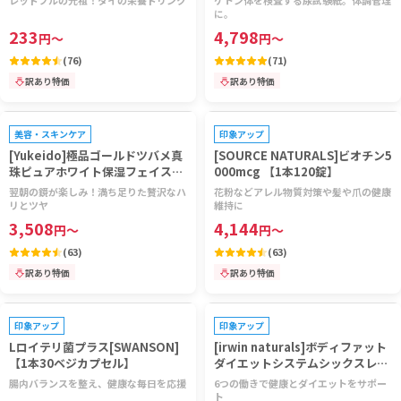
レッドブルの元祖！タイの栄養ドリンク
ケトン体を検査する尿試験紙。体調管理
に。
233
4,798
円
～
円
～
(
76
)
(
71
)
訳あり特価
訳あり特価
プレゼントキャンペーン対象
美容・スキンケア
印象アップ
[Yukeido]極品ゴールドツバメ真
[SOURCE NATURALS]ビオチン5
珠ピュアホワイト保湿フェイスパ
000mcg 【1本120錠】
ック 【1箱6枚】
翌朝の鏡が楽しみ！満ち足りた贅沢なハ
花粉などアレル物質対策や髪や爪の健康
リとツヤ
維持に
3,508
4,144
円
～
円
～
(
63
)
(
63
)
訳あり特価
訳あり特価
プレゼントキャンペーン対象
印象アップ
印象アップ
Lロイテリ菌プラス[SWANSON]
[irwin naturals]ボディファット
【1本30ベジカプセル】
ダイエットシステムシックスレッ
ド 【1本72ソフトジェル】
腸内バランスを整え、健康な毎日を応援
6つの働きで健康とダイエットをサポー
ト