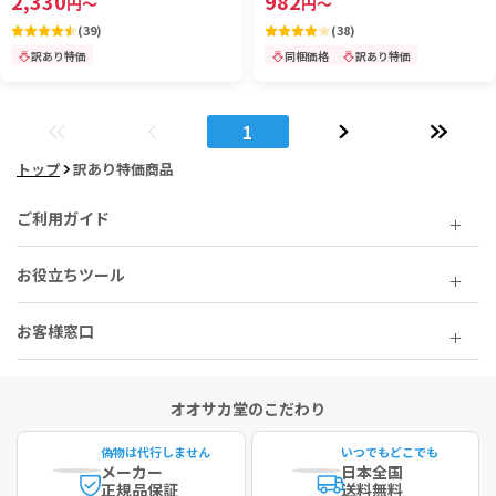
2,330
982
円
～
円
～
(
39
)
(
38
)
訳あり特価
同梱価格
訳あり特価
1
トップ
訳あり特価商品
ご利用ガイド
お役立ちツール
お客様窓口
オオサカ堂のこだわり
偽物は代行しません
いつでもどこでも
メーカー
日本全国
正規品保証
送料無料