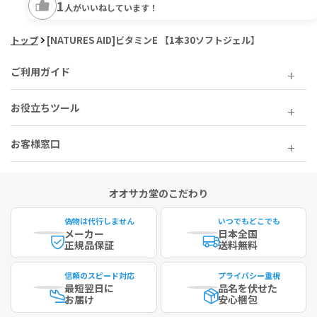
1
人がいいねしています！
トップ
[NATURES AID]ビタミンE 【1本30ソフトジェル】
ご利用ガイド
お役立ちツール
お客様窓口
オオサカ堂のこだわり
偽物は代行しません
いつでもどこでも
メーカー
日本全国
正規品保証
送料無料
信頼のスピード対応
プライバシー重視
最短
翌日に
品名を伏せた
お届け
安心梱包