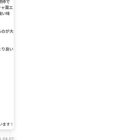
期待で
チャ葉エ
強い味
るのが大
。
より良い
います！
5.04.02