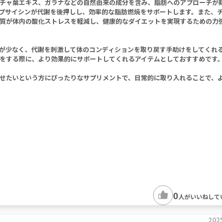
チャ葉エキス、ガラナなどの自然由来の成分を含み、脂肪へのアプローチが
プサイシンが代謝を後押しし、効率的な脂肪燃焼をサポートします。また、
質が体内の酸化ストレスを軽減し、健康的なダイエットを実現するための力
が少なく、代謝を刺激して体のコンディションを取り戻す手助けをしてくれ
をする際に、より効果的にサポートしてくれるアイテムとしておすすめです
せたいという方にぴったりなサプリメントで、日常的に取り入れることで、
0
人がいいねして
202