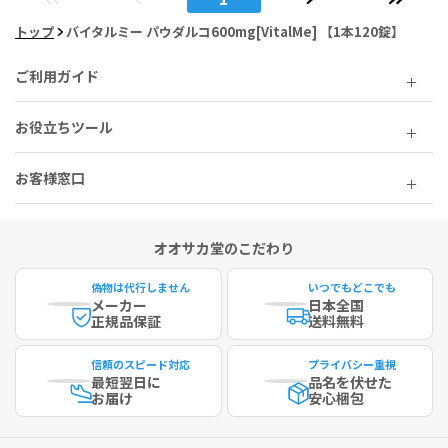
トップ
バイタルミー パウダルコ600mg[VitalMe] 【1本120錠】
ご利用ガイド
お役立ちツール
お客様窓口
オオサカ堂のこだわり
偽物は代行しません
いつでもどこでも
メーカー
日本全国
正規品保証
送料無料
信頼のスピード対応
プライバシー重視
最短
翌日に
品名を伏せた
お届け
安心梱包