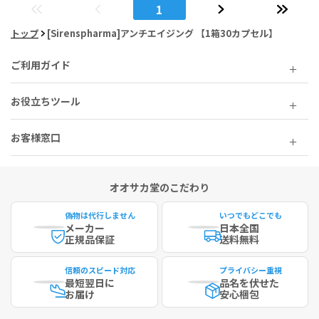
1
トップ
[Sirenspharma]アンチエイジング 【1箱30カプセル】
ご利用ガイド
お役立ちツール
お客様窓口
オオサカ堂のこだわり
偽物は代行しません
いつでもどこでも
メーカー
日本全国
正規品保証
送料無料
信頼のスピード対応
プライバシー重視
最短
翌日に
品名を伏せた
お届け
安心梱包