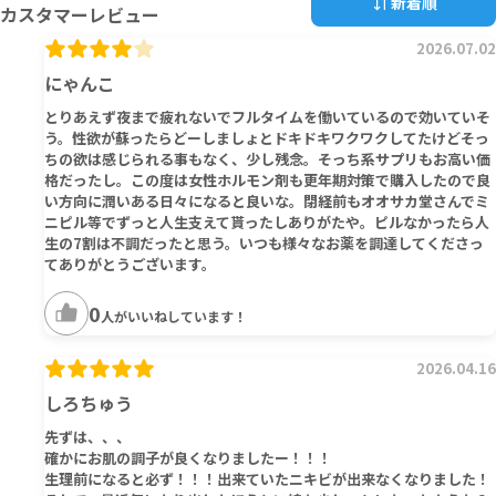
新着順
カスタマーレビュー
2026.07.02
にゃんこ
とりあえず夜まで疲れないでフルタイムを働いているので効いていそ
う。性欲が蘇ったらどーしましょとドキドキワクワクしてたけどそっ
ちの欲は感じられる事もなく、少し残念。そっち系サプリもお高い価
格だったし。この度は女性ホルモン剤も更年期対策で購入したので良
い方向に潤いある日々になると良いな。閉経前もオオサカ堂さんでミ
ニピル等でずっと人生支えて貰ったしありがたや。ピルなかったら人
生の7割は不調だったと思う。いつも様々なお薬を調達してくださっ
てありがとうございます。
0
人がいいねしています！
2026.04.16
しろちゅう
先ずは、、、
確かにお肌の調子が良くなりましたー！！！
生理前になると必ず！！！出来ていたニキビが出来なくなりました！