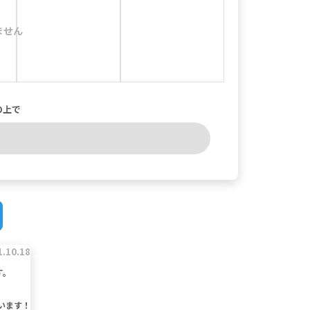
ません
の上で
1.10.18
す。
います！