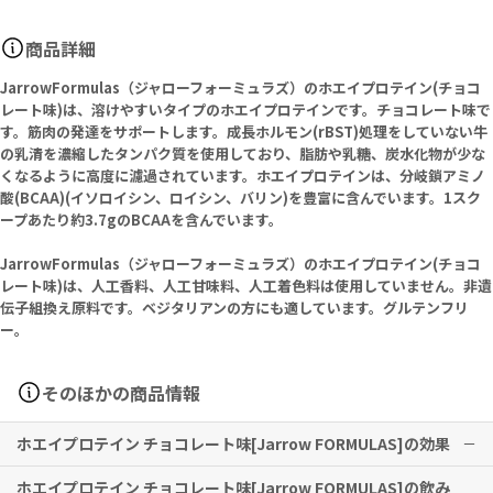
商品詳細
JarrowFormulas（ジャローフォーミュラズ）のホエイプロテイン(チョコ
レート味)は、溶けやすいタイプのホエイプロテインです。チョコレート味で
す。筋肉の発達をサポートします。成長ホルモン(rBST)処理をしていない牛
の乳清を濃縮したタンパク質を使用しており、脂肪や乳糖、炭水化物が少な
くなるように高度に濾過されています。ホエイプロテインは、分岐鎖アミノ
酸(BCAA)(イソロイシン、ロイシン、バリン)を豊富に含んでいます。1スク
ープあたり約3.7gのBCAAを含んでいます。
JarrowFormulas（ジャローフォーミュラズ）のホエイプロテイン(チョコ
レート味)は、人工香料、人工甘味料、人工着色料は使用していません。非遺
伝子組換え原料です。ベジタリアンの方にも適しています。グルテンフリ
ー。
そのほかの商品情報
ホエイプロテイン チョコレート味[Jarrow FORMULAS]の効果
ホエイプロテイン チョコレート味[Jarrow FORMULAS]の飲み
筋肉の発達をサポートします。