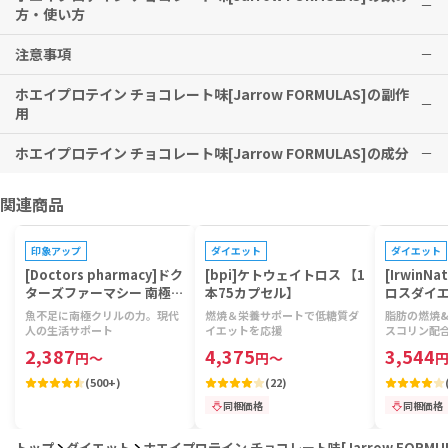
方・使い方
※有用性には個人差がありますことを予めご了承ください。
注意事項
本品1スクープを、118～177mlの水、豆乳、ジュース、またはお好み
の飲み物に混ぜてください。
ホエイプロテイン チョコレート味[Jarrow FORMULAS]の副作
プロテインスムージーにする場合は、砕いた氷とブレンドし、お好み
子供の手の届かないところに保管してください。
用
でジュースやフルーツを加えてください。
また、シリアルやヨーグルト、パンケーキなどに混ぜて召し上がるこ
ホエイプロテイン チョコレート味[Jarrow FORMULAS]の成分
特に副作用は報告されておりませんが、異常を感じた際はただちに使
ともできます。
用を中止し、医師の診察をお受けください。
100% Ultrafiltered Whey Protein, Natural Cocoa Powder, Na
関連商品
tural Semi-Sweet Chocolate, Guar Gum, Lecithin (from Sunfl
プレゼントキャンペーン対象
ower), Natural Vanilla Flavor and Monk Fruit Extract.
印象アップ
ダイエット
ダイエット
100％超濾過ホエイプロテイン、天然ココアパウダー、天然セミスイ
[Doctors pharmacy]ドク
[bpi]ケトウェイトロス 【1
[IrwinN
ートチョコレート、グアーガム、レシチン（ヒマワリ由来）、天然バ
ターズファーマシー 南極ク
本75カプセル】
ロスダイエ
リルビタミン 【1袋120
キッドフ
ニラ香料、羅漢果エキス
魚不足に南極クリルの力。現代
燃焼＆栄養サポートで低糖質ダ
脂肪の燃焼
粒】
人の生活サポート
イエットを応援
スコリン配
2,387
4,375
3,544
円
～
円
～
(
500+
)
(
22
)
同梱価格
同梱価格
トップ
ダイエット
ホエイプロテイン チョコレート味[Jarrow FORMUL