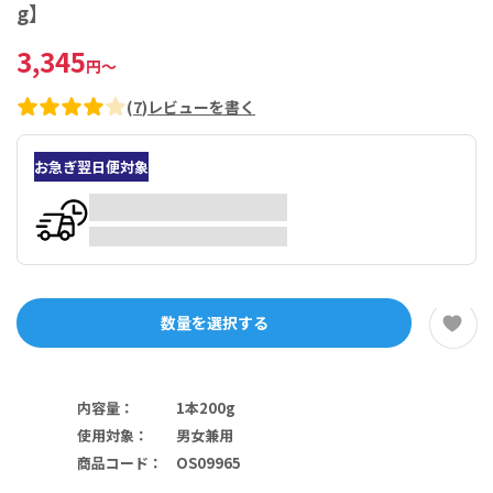
g】
3,345
円
～
(
7
)
レビューを書く
お急ぎ翌日便対象
数量を選択する
内容量
：
1本200g
使用対象
：
男女兼用
商品コード
：
OS09965