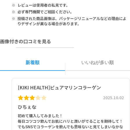
レビューは使用者の私見です。
本品を製造した施設では、甲殻類や軟体動物、およびそれらの加工品
成分：コラーゲン 7500mg
を含有する製品を取り扱っている可能性がございます。
必ず専門機関でご相談ください。
投稿された商品画像は、パッケージリニューアルなどの理由によ
りデザインが異なる場合があります。
画像付きの口コミを見る
新着順
いいねが多い順
[KIKI HEALTH]ピュアマリンコラーゲン
2025.10.02
ひちぇな
初めて購入してみました！
毎日コツコツ飲んでお肌にハリと潤いがでることを期待して！
でもSNSでコラーゲンを飲んでも意味ないと見てしまいなかな