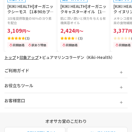
[KIKI HEALTH]オーガニッ
[KIKI HEALTH]オーガニッ
[KIKI H
クシーモス 【1本90カプセ
クキャスターオイル 【1本
ク イヌリ
ル】
250ml】
250g】
1日推奨摂取量の93％のヨウ素
肌に深い潤いと弾力を与える有
メキシコ産
を配合
機美容オイル
来の食物繊
3,109
2,424
3,377
円
～
円
～
(
1
)
(
1
)
同梱価格
訳あり特価
同梱価格
同梱価格
トップ
印象アップ
ピュアマリンコラーゲン（Kiki-Health）
ご利用ガイド
お役立ちツール
お客様窓口
オオサカ堂のこだわり