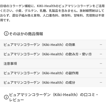
日頃のコラーゲン補給に、KIKI-Healthのピュアマリンコラーゲンをご活用
ください。小麦、グルテン、乳糖、乳製品を含みません。放射線照射はして
おらず、遺伝子組み換え食物、人口着色料、保存料、甘味料、充填剤は不使
用です。
そのほかの商品情報
ピュアマリンコラーゲン（Kiki-Health）の効果
ピュアマリンコラーゲン（Kiki-Health）の飲み方・使い方
コラーゲンの補給が可能です。
注意事項
※有用性には個人差がありますことを予めご了承ください。
水やスムージー、ジュースに混ぜてお召し上がりいただけます。
1日2回、1回あたりティースプーンに1～1.5杯分を目安に、お好みや
ピュアマリンコラーゲン（Kiki-Health）の副作用
ライフスタイルに応じた量を摂取してください。
直射日光を避け、涼しく湿度の低い場所に保管してください。
冷蔵保存は不要です。
ピュアマリンコラーゲン（Kiki-Health）の成分
サプリメントは、多用な食材を使った食事の代替えになるものではあ
特に副作用は報告されておりませんが、異常を感じた際はただちに使
りません。
用を中止し、医師の診察をお受けください。
子供の手の届かない場所に保管してください。
100% Hydrolysed Marine Collagen (Fish)
ピュアマリンコラーゲン（Kiki-Health）の口コミ・
1日の摂取量目安を超えないようご注意ください。
Nutrition: Collagen 7500mg
レビュー
妊娠中・授乳中の方、服用中の処方薬がある方は、本品ご使用前に医
療従事者にご相談ください。
海洋性コラーゲン加水分解物（魚） 100％