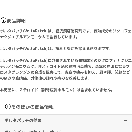
商品詳細
ボルタパッチ(VoltaPatch)は、経皮鎮痛消炎剤です。有効成分のジクロフェ
ナクジエチルアンモニウムを含有しています。
ボルタパッチ(VoltaPatch)は、痛みと炎症を抑える貼り薬です。
ボルタパッチ(VoltaPatch)に含有されている有効成分のジクロフェナクジエ
チルアンモニウムは、非ステロイド系の鎮痛消炎薬で、炎症の原因となるプ
ロスタグランジンの合成を阻害して、炎症や痛みを抑え、肩や腰、関節など
の痛みや筋肉痛、外傷後の腫れや痛みを改善します。
本商品に、ステロイド（副腎皮質ホルモン）は含まれていません。
そのほかの商品情報
ボルタパッチの効果
下記疾患並びに症状の鎮痛・消炎