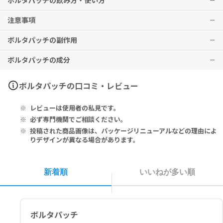
ボルタパッチの飲み方・使い方
変形性関節症、肩関節周囲炎、腱・腱鞘炎、腱周囲炎、上腕骨上顆炎
注意事項
(テニス肘等)、筋肉痛 (筋・筋膜性腰痛症等)、外傷後の腫脹・疼痛
粘着部分の保護シートをはがし、痛みのある部位に、1日1回を目安に
貼付する。
ボルタパッチの副作用
※上記は、英国での適応です。
使用方法について医師の指示がある場合は、それに従うこと。
本剤は外用としてのみお使いください。
※本剤は、日本国内で適応がないため、使用前に必ず医師・歯科医
傷口には使用しないでください。
ボルタパッチの成分
師・薬剤師にご相談ください。
妊娠中・妊娠の可能性のある方、授乳中の方は、本剤使用前に必ず医
発赤、発疹、掻痒、刺激感
※効果には個人差がありますことを予めご了承ください。
師・薬剤師にご相談ください。
などの症状が現れる場合があります。
その他、なにか異変を感じた際は速やかに医師の診察をお受けくださ
Diclofenac diethylammonium 2.32%
ボルタパッチの口コミ・レビュー
■以下の方は本剤を使用しないでください。
い。
本剤の成分に対し過敏症の既往歴のある方
ジクロフェナクジエチルアンモニウム 2.32％
レビューは使用者の私見です。
アスピリン喘息（非ステロイド性消炎鎮痛剤等により誘発される喘息
発作）又はその既往歴のある方
必ず専門機関でご相談ください。
投稿された商品画像は、パッケージリニューアルなどの理由によ
りデザインが異なる場合があります。
新着順
いいねが多い順
ボルタパッチ