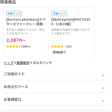
関連商品
印象アップ
印象アップ
[Doctors pharmacy]ドク
[SkinCeption]PHYTO35
ターズファーマシー 南極ク
0 【1本30錠】
リルビタミン 【1袋120
魚不足に南極クリルの力。現代
年齢肌を内側から改善するセラ
粒】
人の生活サポート
ミド配合サプリ
2,387
-,---
円
～
(
500+
)
(
87
)
取扱終了
トップ
健康維持
ボルタパッチ
ご利用ガイド
お役立ちツール
お客様窓口