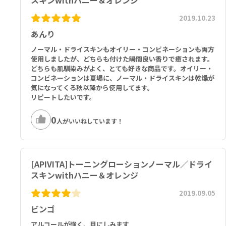
スキンwithハニー＆オレンジ
ヘキシルグリセリン、グリセリン、アラントイン、フィチン酸Ｎａ、
2019.10.23
ＢＧ、パルミチン酸レチノール、エタノール、アーモンド*エキス、
トコフェロール、香料、リナロール、ヘキシルシンナマル、リモネ
あんり
ン、シトロネロール、クマリン、サリチル酸ベンジル *認定された有
機栽培由来 **チャ*葉 注入液＝緑茶ウォーター
ノーマル・ドライスキンもオイリー・コンビネーションも両方
使用しましたが、どちらも付けた瞬間良い香りで癒されます。
どちらも肌馴染みがよく、とても好きな商品です。オイリー・
コンビネーションは夏場に、ノーマル・ドライスキンは乾燥が
気になってくる秋以降から使用してます。
リピートしたいです。
0
人がいいねしています！
[APIVITA]トーニングローションノーマル／ドライ
スキンwithハニー＆オレンジ
2019.09.05
ビンゴ
アルコールが強く、目にしみます