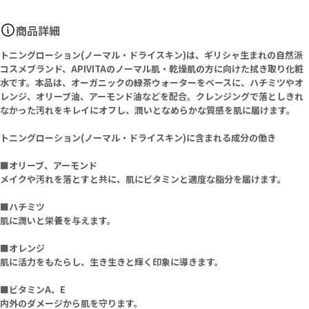
商品詳細
トニングローション(ノーマル・ドライスキン)は、ギリシャ生まれの自然派
コスメブランド、APIVITAのノーマル肌・乾燥肌の方に向けた拭き取り化粧
水です。本品は、オーガニックの緑茶ウォーターをベースに、ハチミツやオ
レンジ、オリーブ油、アーモンド油などを配合。クレンジングで落としきれ
なかった汚れをキレイにオフし、潤いとなめらかな質感を肌に届けます。
トニングローション(ノーマル・ドライスキン)に含まれる成分の働き
■オリーブ、アーモンド
メイクや汚れを落とすと共に、肌にビタミンと適度な脂分を届けます。
■ハチミツ
肌に潤いと栄養を与えます。
■オレンジ
肌に活力をもたらし、生き生きと輝く印象に導きます。
■ビタミンA、E
内外のダメージから肌を守ります。