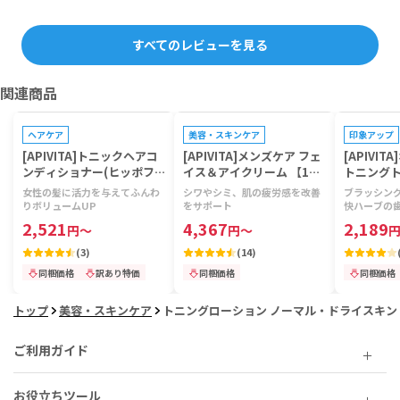
すべてのレビューを見る
関連商品
プレゼントキャンペーン対象
プレゼントキャンペーン対象
プレゼントキ
ヘアケア
美容・スキンケア
印象アップ
[APIVITA]トニックヘアコ
[APIVITA]メンズケア フェ
[APIVI
ンディショナー(ヒッポフ
イス＆アイクリーム 【1本
トニング
ァエTC＆ローレル) 【1本1
50ml】
(マスティ
女性の髪に活力を与えてふんわ
シワやシミ、肌の疲労感を改善
ブラッシング
50ml】
ス) 【1本
りボリュームUP
をサポート
快ハーブの
2,521
4,367
2,189
円
～
円
～
(
3
)
(
14
)
同梱価格
訳あり特価
同梱価格
同梱価格
トップ
美容・スキンケア
トニングローション ノーマル・ドライスキン（A
ご利用ガイド
お役立ちツール