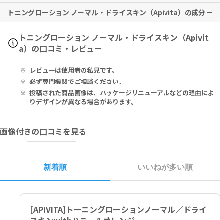
トニングローション ノーマル・ドライスキン（Apivita）の成分
特に副作用は報告されておりませんが、異常を感じた際はただちに使
用を中止し、医師の診察をお受けください。
Aqua (Water) **, PPG-26-Buteth-26, PEG-40 Hydrogenated
トニングローション ノーマル・ドライスキン（Apivit
Castor Oil, Mel* (Honey*) Extract, Citrus Aurantium Dulcis (O
a）の口コミ・レビュー
range) Peel Oil*, Pelargonium Graveolens Flower Oil*, Helia
nthus Annuus (Sunflower) Seed Oil, Camellia Sinensis Leaf* E
レビューは使用者の私見です。
xtract, Tocopheryl Acetate, Aqua (Water), Arginine, Olea Eu
ropaea (Olive) Fruit Extract, Citrus Aurantium Amara (Bitter
必ず専門機関でご相談ください。
Orange) Flower Oil*, Phenoxyethanol, Lavandula Angustifoli
投稿された商品画像は、パッケージリニューアルなどの理由によ
a (Lavender) Oil*, Panthenol, Caprylyl Glycol, Ethylhexylglyc
りデザインが異なる場合があります。
erin, Glycerin, Allantoin, Sodium Phytate, Butylene Glycol, R
etinyl Palmitate, Alcohol, Prunus Amygdalus Dulcis (Sweet Al
画像付きの口コミを見る
mond) Seed* Extract, Tocopherol, Parfum (Fragrance), Linal
ool, Hexyl Cinnamal, Limonene, Citronellol, Coumarin, Benzy
l Salicylate. *From certified organic cultivation. **Camelia Si
nensis* Leaf Aqueous Infusion = Green Tea Water.
新着順
いいねが多い順
水**、ＰＰＧ－２６ブテス－２６、ＰＥＧ－４０水添ヒマシ油、ハチ
ミツ*エキス、オレンジ果皮油*、ニオイテンジクアオイ花油*、ヒマ
ワリ種子油、チャ葉*エキス、酢酸トコフェロール、水、アルギニ
[APIVITA]トーニングローションノーマル／ドライ
ン、オリーブ果実エキス、ビターオレンジ花油*、フェノキシエタノー
ル、ラベンダー油*、パンテノール、カプリリルグリコール、エチル