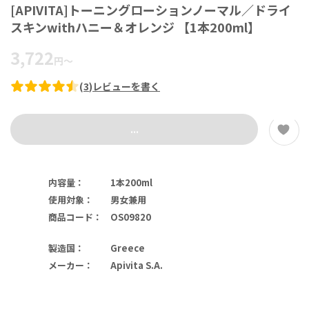
[APIVITA]トーニングローションノーマル／ドライ
スキンwithハニー＆オレンジ 【1本200ml】
3,722
円
～
(
3
)
レビューを書く
...
内容量
：
1本200ml
使用対象
：
男女兼用
商品コード
：
OS09820
製造国
：
Greece
メーカー
：
Apivita S.A.