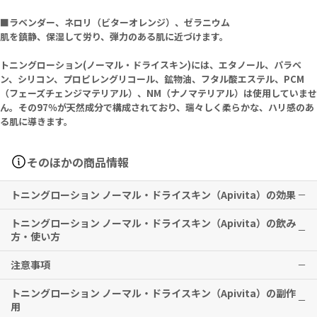
■ラベンダー、ネロリ（ビターオレンジ）、ゼラニウム
肌を鎮静、保湿して労り、弾力のある肌に近づけます。
トニングローション(ノーマル・ドライスキン)には、エタノール、パラベ
ン、シリコン、プロピレングリコール、鉱物油、フタル酸エステル、PCM
（フェーズチェンジマテリアル）、NM（ナノマテリアル）は使用していませ
ん。その97％が天然成分で構成されており、瑞々しく柔らかな、ハリ感のあ
る肌に導きます。
そのほかの商品情報
トニングローション ノーマル・ドライスキン（Apivita）の効果
トニングローション ノーマル・ドライスキン（Apivita）の飲み
クレンジングで落としきれなかったメイクをオフし、潤いとなめらか
方・使い方
な質感を肌に届けます。ノーマル肌・乾燥肌向け。
注意事項
クレンジング後、コットンに本品を含ませて顔や首元に塗布してくだ
※有用性には個人差がありますことを予めご了承ください。
さい。
トニングローション ノーマル・ドライスキン（Apivita）の副作
外用専用です。
用
目に入らないようご注意ください。