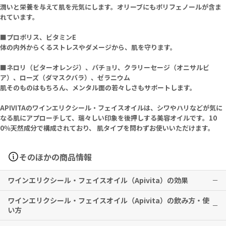
潤いと栄養を与えて肌を元気にします。オリーブにもポリフェノールが含ま
れています。
■プロポリス、ビタミンE
体の内外からくるストレスやダメージから、肌を守ります。
■ネロリ（ビターオレンジ）、パチョリ、クラリーセージ（オニサルビ
ア）、ローズ（ダマスクバラ）、ゼラニウム
肌そのものはもちろん、メンタル面の若々しさもサポートします。
APIVITAのワインエリクシール・フェイスオイルは、シワやハリなどが気に
なる肌にアプローチして、瑞々しい印象を後押しする美容オイルです。10
0％天然成分で構成されており、 肌タイプを問わずお使いいただけます。
そのほかの商品情報
ワインエリクシール・フェイスオイル（Apivita）の効果
ワインエリクシール・フェイスオイル（Apivita）の飲み方・使
なめらかでハリのある、ふっくらとした肌に仕上げます。
い方
※有用性には個人差がありますことを予めご了承ください。