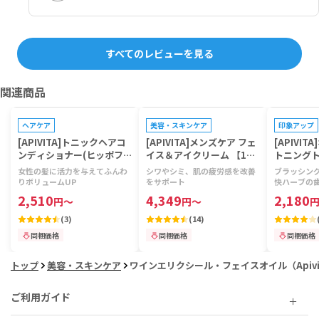
すべてのレビューを見る
関連商品
プレゼントキャンペーン対象
プレゼントキャンペーン対象
プレゼントキ
ヘアケア
美容・スキンケア
印象アップ
[APIVITA]トニックヘアコ
[APIVITA]メンズケア フェ
[APIVI
ンディショナー(ヒッポフ
イス＆アイクリーム 【1本
トニング
ァエTC＆ローレル) 【1本1
50ml】
(マスティ
女性の髪に活力を与えてふんわ
シワやシミ、肌の疲労感を改善
ブラッシング
50ml】
ス) 【1本
りボリュームUP
をサポート
快ハーブの
2,510
4,349
2,180
円
～
円
～
(
3
)
(
14
)
同梱価格
同梱価格
同梱価格
トップ
美容・スキンケア
ワインエリクシール・フェイスオイル（Apivi
ご利用ガイド