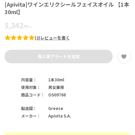
[Apivita]ワインエリクシールフェイスオイル 【1本
30ml】
5,342
円
～
(
3
)
レビューを書く
再入荷アラートを設定
内容量
：
1本30ml
使用対象
：
男女兼用
商品コード
：
OS09768
製造国
：
Greece
メーカー
：
Apivita S.A.