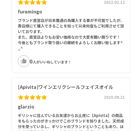
2022.02.12
種子油*、ダマスクバラ花油*、パチョリ葉油/パチョリ油*、ニオイテ
furamingo
ンジクアオイ花油*、オニサルビア油*、ビターオレンジ花油*、フラ
ンスラベンダーエキス、トリ（カプリル酸／カプリン酸）グリセリ
ブランド直営店が日本撤退の為購入する事が不可能でしたが、
ル、トコフェロール、プロポリスエキス、ビサボロール、ソルビン
貴店様にて購入できることを知って以来何度もご利用させて頂
酸、リナロール、シトロネロール、ゲラニオール、リモネン、シトラ
いております。
ール、ファルネソール
また、直営店よりもお安い価格なので大変有難い限りです！
*有機認定
今後ともブランド取り扱いの継続をよろしくお願い致します^
_^
0
人がいいねしています！
[Apivita]ワインエリクシールフェイスオイル
2020.09.21
glarzio
ギリシャに住んでいるお友達からお土産に【Apivita】の商品
をもらったのがきっかけでこのブランドを知りました。天然成
分を使っているし、ギリシャのブランドということもあり、は