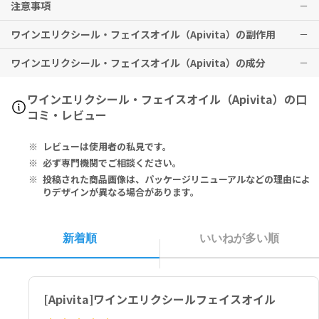
注意事項
指先に数滴垂らして、洗顔後の顔、首、デコルテ部分にやさしくマッ
サージをするように塗布してください。
ワインエリクシール・フェイスオイル（Apivita）の副作用
本品単独で、またはデイクリーム/ナイトクリームの使用前にお使いく
外用専用です。
ださい。
目に入らないようご注意ください。
ワインエリクシール・フェイスオイル（Apivita）の成分
特に副作用は報告されておりませんが、異常を感じた際はただちに使
用を中止し、医師の診察をお受けください。
Helianthus Annuus Hybrid Oil / Helianthus Annuus (Sunflowe
ワインエリクシール・フェイスオイル（Apivita）の口
r) Seed Oil*, Tricaprylin, Olea Europaea (Olive) Fruit Oil*, Vit
コミ・レビュー
is Vinifera (Grape) Seed Oil*, Prunus Amygdalus Dulcis (Swee
t Almond) Oil*, Dicaprylyl Ether, Squalane, Tocopheryl Aceta
レビューは使用者の私見です。
te, Pistacia Lentiscus (Mastic) Gum, Propolis* Extract, Helia
nthus Annuus (Sunflower) Seed Oil*, Rosa Damascena Flower
必ず専門機関でご相談ください。
Oil*, Pogostemon Cablin Leaf Oil / Pogostemon Cablin Oil*,
投稿された商品画像は、パッケージリニューアルなどの理由によ
Pelargonium Graveolens Flower Oil*, Salvia Sclarea (Clary) O
りデザインが異なる場合があります。
il*, Citrus Aurantium Amara (Bitter Orange) Flower Oil*, Lav
andula Stoechas Extract, Caprylic/Capric Triglyceride, Tocop
herol, Propolis Extract, Bisabolol, Sorbic Acid, Linalool, Citr
新着順
いいねが多い順
onellol, Geraniol, Limonene, Citral, Farnesol.
*Organic Cultivation
ハイブリッドヒマワリ油*、トリカプリリン、オリーブ果実油*、ブド
[Apivita]ワインエリクシールフェイスオイル
ウ種子油*、アーモンド油*、ジカプリリルエーテル、スクワラン、酢
酸トコフェロール、マスチック樹脂、プロポリス*エキス、ヒマワリ