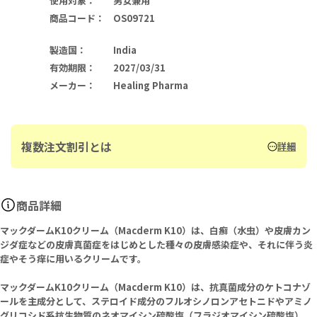
使用対象
：
男女兼用
商品コード
：
OS09721
製造国
：
India
有効期限
：
2027/03/31
メーカー
：
Healing Pharma
複数注文割引とは
詳細
商品詳細
マックダームK10クリーム（Macderm K10）は、白癬（水虫）や皮膚カン
ジダ症などの皮膚真菌症をはじめとした種々の皮膚感染症や、それに伴う炎
症やそう痒に用いるクリームです。
マックダームK10クリーム（Macderm K10）は、抗真菌成分のケトコナゾ
ールを主成分として、ステロイド成分のフルオシノロンアセトニドやアミノ
グリコシド系抗生物質のネオマイシン硫酸塩（フラジオマイシン硫酸塩）、