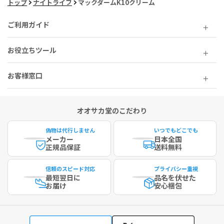
トップ
ナイトライフ
マックダームK10クリーム
ご利用ガイド
お役立ちツール
お客様窓口
オオサカ堂のこだわり
偽物は代行しません
いつでもどこでも
メーカー
日本全国
正規品保証
送料無料
信頼のスピード対応
プライバシー重視
最短
翌日に
品名を伏せた
お届け
安心梱包