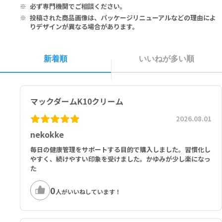
症状改善後は、できるだけ速やかに使用を中止してください。
必ず専門機関でご相談ください。
妊娠中・妊娠の可能性のある方、授乳中の方は、本剤使用前に必ず医
ケトコナゾール インド薬局方 2％ w/w、フルオシノロンアセトニド
投稿された商品画像は、パッケージリニューアルなどの理由によ
師にご相談ください。
インド薬局方 0.01％ w/w、ネオマイシン硫酸塩 インド薬局方（ネオ
りデザインが異なる場合があります。
子供の手の届かないところに保管してください。
マイシン 0.1％ w/w と同等）、メントール インド薬局方 1％ w/w、
直射日光の当たらない涼しい場所に保管してください。
クロロクレゾール（保存料として） 1％ w/w、クリーム基剤 適量
室温で保管してください。
新着順
いいねが多い順
■以下の方は本剤を使用しないでください。
本剤の成分に対し過敏症の既往歴のある方
マックダームK10クリーム
2026.08.01
nekokke
毎日の健康管理をサポートする目的で購入しました。習慣化し
やすく、続けやすい印象を受けました。かゆみが少し楽になっ
た
0
人がいいねしています！