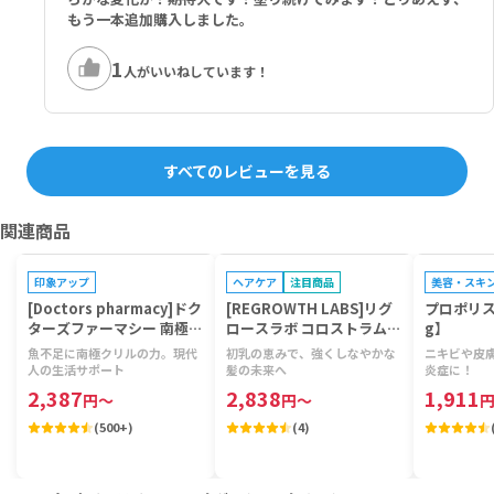
もう一本追加購入しました。
1
人がいいねしています！
すべてのレビューを見る
関連商品
プレゼントキャンペーン対象
印象アップ
ヘアケア
注目商品
美容・スキ
[Doctors pharmacy]ドク
[REGROWTH LABS]リグ
プロポリス
ターズファーマシー 南極ク
ロースラボ コロストラムト
g】
リルビタミン 【1袋120
リートメント 【1本475m
魚不足に南極クリルの力。現代
初乳の恵みで、強くしなやかな
ニキビや皮
粒】
l】
人の生活サポート
髪の未来へ
炎症に！
2,387
2,838
1,911
円
～
円
～
(
500+
)
(
4
)