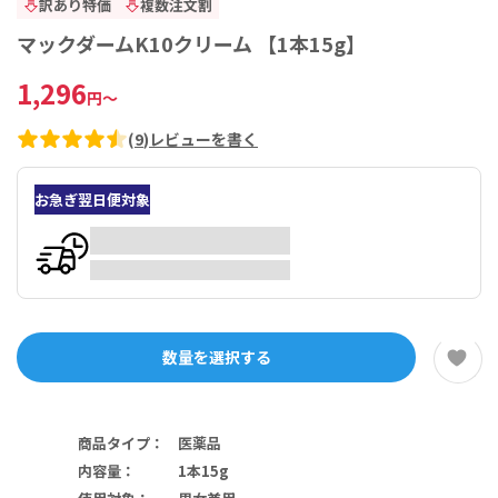
訳あり特価
複数注文割
マックダームK10クリーム 【1本15g】
1,296
円
～
(
9
)
レビューを書く
お急ぎ翌日便対象
数量を選択する
商品タイプ
：
医薬品
内容量
：
1本15g