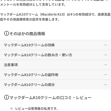
メントールを有効成分として含有しています。
マックダームK10クリーム（Macderm K10）は4つの有効成分で、皮膚真菌
症やその他皮膚疾患の症状を改善します。
そのほかの商品情報
マックダームK10クリームの効果
マックダームK10クリームの飲み方・使い方
真菌感染症、皮膚感染症、ステロイド反応性の炎症性皮膚疾患に伴う
そう痒・炎症、軟部組織疾患
注意事項
医師の指示通り患部に適宜塗布または塗擦する。
※上記は、インドでの適応です。
マックダームK10クリームの副作用
※本剤は、日本国内で適応がないため、使用前に必ず医師・歯科医
※上記は、インドでの用法・用量です。
安心して使用するために、パッチテストを行ってください。
師・薬剤師にご相談ください。
※本剤は、日本国内で適応がないため、使用前に必ず医師・歯科医
肌に異常があらわれた場合は、使用を中止してください。
マックダームK10クリームの成分
※効果には個人差がありますことを予めご了承ください。
師・薬剤師にご相談ください。
接触皮膚炎、そう痒、発赤、刺激感などの症状が現れる場合がありま
本剤は外用としてのみお使いください。
す。
眼科用として角膜、結膜には使用しないでください。また、顔面に使
赤みやかぶれが生じた際は、直ちに使用を中止し、医師の診察をお受
Ketoconazole IP 2% w/w, Fluocinolone Acetonide IP 0.01%
マックダームK10クリームの口コミ・レビュー
用する際は、眼に入らないようにご注意ください。
けください。
w/w, Neomycin Sulphate IP Eq. to Neomycin 0.1% w/w, Menth
本剤の使用により症状の改善がみられない場合又は症状の悪化をみる
その他、なにか異変を感じた際は速やかに医師の診察をお受けくださ
ol IP 1% w/w, Chlorocresol (as Preservative) IP 0.1% w/w, Cr
レビューは使用者の私見です。
場合は、使用を中止してください。
い。
eam Base q.s.