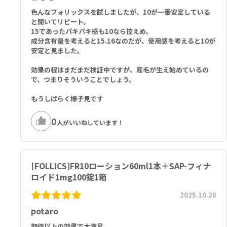
と徐々に元に戻ります。本剤は壮年性脱毛症の原因を取り除くもので
ン酸、ピリドキシン、リボフラビン、チアミン／酵母ポリペプチド、
はありません。
ＴＥＡ
色んなフォリックスを試しましたが、10が一番安定している
胸痛や動悸が生じた場合は本剤の使用を中止し、医師の診察を速やか
と聞いてリピート。
15であったパキパキ感も10なら控えめ。
にお受けください。
フィナロイド
成分含有量を考えると15.16なのだが、使用感を考えると10が
本剤は変色する場合がありますが、品質や効果に影響はありません。
Finasteride 1mg
安定と見ました。
お使いになる方の髪質や１ヵ所への集中塗布などにより、ごわつき感
フィナステリド 1mg
が出たり、くし通りが悪くなったり、部分的に成分が白く粉状（結晶
効果の程はまだまだ検証中ですが、産毛が生え始めているの
化）となって髪に残ることがあります。
Follics（フォリックス）コンフィデンス
で、つまりそういうことでしょう。
Serving Size 2 Capsules:
■以下の方は本剤を使用しないでください。
Vitamin E (as D-Alpha Tocopheryl Succinate [60IU]) 80.4mg, N
もうしばらく様子見です
本剤又は本剤の成分によりアレルギー症状を起こしたことがある方
iacin (as Niacin) 20mg, Folate 100.2mcg DFE (60mcg Follic Aci
心疾患のある方
d), Biotin 1000mcg, Pantothenic Acid (as D-Calcium Pantoth
0
高血圧または低血圧の方、あるいは降圧薬を使用中の方
enate) 10mg, Zinc (as Zinc Oxide) 10mg, Selenium (as Sodiu
人がいいねしています！
壮年性脱毛症以外の脱毛症（例えば、円形脱毛症、甲状腺疾患による
m Selenate) 60mcg, Copper (as Cupric Oxide) 2mg, Horse Pl
脱毛等）の方、あるいは原因のわからない脱毛症の方
acenta (from 25:1 Concentrate) 334mg, Saw Palmetto Berry
脱毛が急激であったり、髪が斑状に抜けている方
4:1 Extract (Serenoa Repens) 80mg, Feverfew Aerials Powd
きず、湿疹あるいは炎症（発赤）等がある頭皮の方
er (Tanacetum Parthenium) 40mg, Ashwagandha Root 5:1 Ex
[FOLLICS]FR10ローション60ml1本＋SAP-フィナ
他の育毛剤及び外用剤（軟膏、液剤等）を使用中の方
tract (Withania Somnifera) 120mg, Tocotrienol Powder 30m
ロイド1mg100錠1箱
18歳未満の方（※本剤の使用対象年齢は国によって異なります）
g, L-Lysine (as L-Lysine HCl) 100mg, Piper Retrofractum Frui
女性の方
t 4:1 Extract 100mg, Soy Isoflavones 12mg, Hydrolyzed Kera
2025.10.28
tin 4mg.
potaro
フィナロイド
粉砕・破損した場合は、成人男性以外は取り扱わないようにしてくだ
Other Ingredients: Gelatin, Rice Flour, Vegetable Stearate
期待以上の効果で大満足。