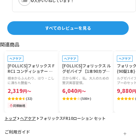
人がいいねしています！
すべてのレビューを見る
関連商品
プレゼントキャンペーン対象
プレゼントキャンペーン対象
プレゼントキ
ヘアケア
ヘアケア
ヘアケア
[FOLLICS]フォリックス F
[FOLLICS]フォリックス ル
フォリック
RC1 コンディショナー 【1
グゼバイブ 【1本90カプセ
(90錠1
本250ml】
ル】
リデニカル
根本からふんわり、はり・こし
芯から輝く、私。大人のための
ルグゼバイ
プシャンプー
に満ちた艶髪へ
贅沢美容習慣。
プーのセッ
コンディシ
2,319
6,040
9,880
円
～
円
～
1本)/エッ
箱)・女性
(
32
)
(
500+
)
同梱価格
トップ
ヘアケア
フォリックスFR10ローション セット
ご利用ガイド