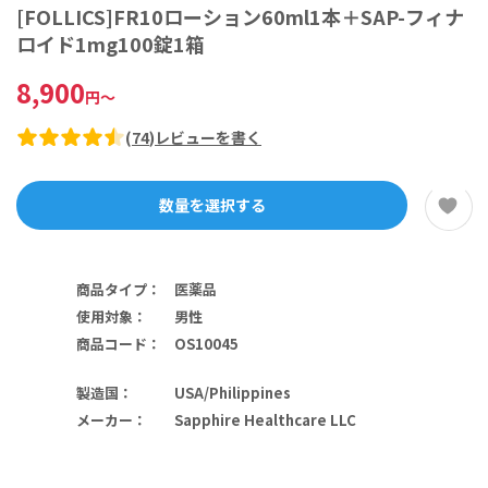
[FOLLICS]FR10ローション60ml1本＋SAP-フィナ
ロイド1mg100錠1箱
8,900
円
～
(
74
)
レビューを書く
数量を選択する
商品タイプ
：
医薬品
使用対象
：
男性
商品コード
：
OS10045
製造国
：
USA/Philippines
メーカー
：
Sapphire Healthcare LLC