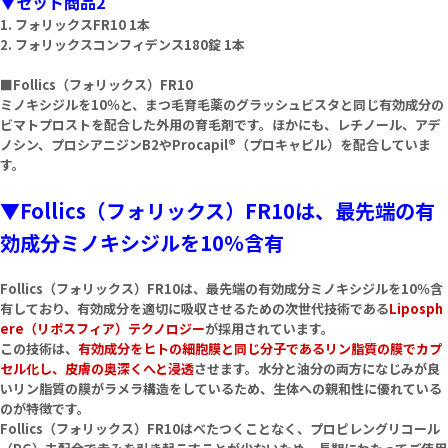
▼セット商品2
1. フォリックスFR10 1本
2. フォリックスコンフィデンス180錠 1本
■Follics（フォリックス）FR10
ミノキシジルを10％と、まつ毛育毛薬のグラッシュビスタと同じ有効成分の
ビマトプロストを配合した外用の育毛剤です。ほかにも、レチノール、アデ
ノシン、プロシアニジンB2やProcapil®（プロキャピル）を配合していま
す。
▼Follics（フォリックス）FR10は、最先端の有
効成分ミノキシジルを10％含有
Follics（フォリックス）FR10は、最先端の有効成分ミノキシジルを10％含
有しており、有効成分を適切に吸収させるための次世代技術である
Liposph
ere（リポスフィア）テクノロジー
が採用されています。
この技術は、
有効成分をヒトの細胞膜と同じ分子であるリン脂質の膜でカプ
セル化し、皮膚の奥深くへと浸透
させます。水分と油分の両方になじみが良
いリン脂質の膜がラメラ構造をしているため、生体への親和性に優れている
のが特徴です。
Follics（フォリックス）FR10はべたつくことなく、プロピレングリコール