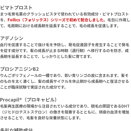
ビマトプロスト
まつ毛育毛薬のグラッシュビスタで使われている有効成分・ビマトプロスト
を、
Follics（フォリックス）シリーズで初めて配合しました。
毛包に作用し
て、毛周期における成長期を延長することで、毛の成長を促進します。
アデノシン
血行を促進することで抜け毛を予防し、発毛促進因子を産生することで発毛
を促す成分です。髪の成長が止まる時期（退行期）へ移行するのを防ぎ、成
長期を延長することで、しっかりとした髪に育てます。
プロシアニジンB2
りんごポリフェノールの一種であり、若い青リンゴの皮に含まれます。髪そ
のものを太く濃くし、髪の成長サイクルを休止期から成長期へと復活させる
ことが臨床試験で実証された成分です。
Procapil®（プロキャピル）
毛髪再生医療の現場から注目されている成分であり、脱毛の原因であるDHT
（ジヒドロテストステロン）の働きを阻害するとともに、頭皮の血流を増加
させることで、毛髪を良好な栄養状態にします。
多彩な補助成分