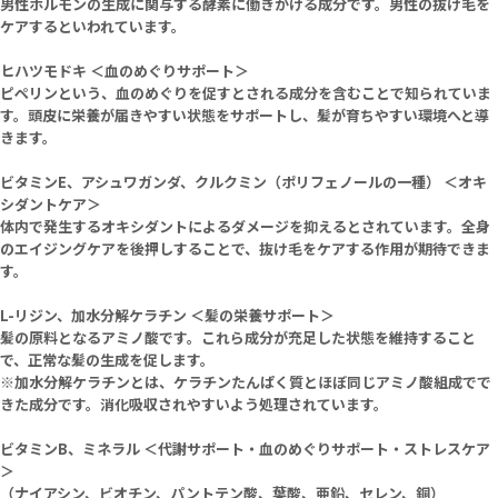
男性ホルモンの生成に関与する酵素に働きかける成分です。男性の抜け毛を
ケアするといわれています。
ヒハツモドキ
＜血のめぐりサポート＞
ピペリンという、血のめぐりを促すとされる成分を含むことで知られていま
す。頭皮に栄養が届きやすい状態をサポートし、髪が育ちやすい環境へと導
きます。
ビタミンE、アシュワガンダ、クルクミン（ポリフェノールの一種）
＜オキ
シダントケア＞
体内で発生するオキシダントによるダメージを抑えるとされています。全身
のエイジングケアを後押しすることで、抜け毛をケアする作用が期待できま
す。
L-リジン、加水分解ケラチン
＜髪の栄養サポート＞
髪の原料となるアミノ酸です。これら成分が充足した状態を維持すること
で、正常な髪の生成を促します。
※加水分解ケラチンとは、ケラチンたんぱく質とほぼ同じアミノ酸組成でで
きた成分です。消化吸収されやすいよう処理されています。
ビタミンB、ミネラル
＜代謝サポート・血のめぐりサポート・ストレスケア
＞
（ナイアシン、ビオチン、パントテン酸、葉酸、亜鉛、セレン、銅）