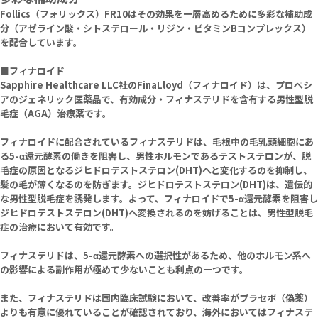
Follics（フォリックス）FR10はその効果を一層高めるために多彩な補助成
分（アゼライン酸・シトステロール・リジン・ビタミンBコンプレックス）
を配合しています。
■フィナロイド
Sapphire Healthcare LLC社のFinaLloyd（フィナロイド）は、プロペシ
アのジェネリック医薬品で、有効成分・フィナステリドを含有する男性型脱
毛症（AGA）治療薬です。
フィナロイドに配合されているフィナステリドは、毛根中の毛乳頭細胞にあ
る5-α還元酵素の働きを阻害し、男性ホルモンであるテストステロンが、脱
毛症の原因となるジヒドロテストステロン(DHT)へと変化するのを抑制し、
髪の毛が薄くなるのを防ぎます。ジヒドロテストステロン(DHT)は、遺伝的
な男性型脱毛症を誘発します。よって、フィナロイドで5-α還元酵素を阻害し
ジヒドロテストステロン(DHT)へ変換されるのを妨げることは、男性型脱毛
症の治療において有効です。
フィナステリドは、5-α還元酵素への選択性があるため、他のホルモン系へ
の影響による副作用が極めて少ないことも利点の一つです。
また、フィナステリドは国内臨床試験において、改善率がプラセボ（偽薬）
よりも有意に優れていることが確認されており、海外においてはフィナステ