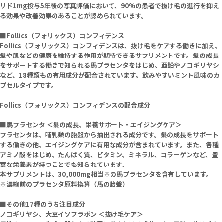
リド1mg投与5年後の写真評価において、90%の患者で抜け毛の進行を抑え
る効果や改善効果のあることが認められています。
■Follics（フォリックス）コンフィデンス
Follics（フォリックス）コンフィデンスは、抜け毛をケアする働きに加え、
髪や肌などの健康を維持する作用が期待できるサプリメントです。髪の成長
をサポートする働きで知られる馬プラセンタをはじめ、亜鉛やノコギリヤシ
など、18種類もの有用成分が配合されています。飲みやすいミント風味のカ
プセルタイプです。
Follics（フォリックス）コンフィデンスの配合成分
■馬プラセンタ ＜髪の成長、栄養サポート・エイジングケア＞
プラセンタは、哺乳類の胎盤から抽出される成分です。髪の成長をサポート
する働きの他、エイジングケアに有用な成分が含まれています。また、各種
アミノ酸をはじめ、たんぱく質、ビタミン、ミネラル、コラーゲンなど、豊
富な栄養素が持つことでも知られています。
本サプリメントは、30,000mg相当※の馬プラセンタを含有しています。
※濃縮前のプラセンタ原料換算（馬の胎盤）
■その他17種のうち注目成分
ノコギリヤシ、大豆イソフラボン
＜抜け毛ケア＞