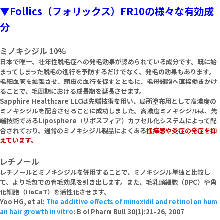
▼Follics（フォリックス）FR10の様々な有効成
分
ミノキシジル 10%
日本で唯一、壮年性脱毛症への発毛効果が認められている成分です。既に始
まってしまった脱毛の進行を予防するだけでなく、発毛の効果もあります。
毛細血管を拡張させ、頭皮の血行を促すとともに、毛母細胞へ直接働きかけ
ることで、毛周期における成長期を延長させます。
Sapphire Healthcare LLCは先端技術を用い、局所塗布用として高濃度の
ミノキシジルを配合させることに成功しました。高濃度ミノキシジルは、先
端技術であるLiposphere（リポスフィア）カプセル化システムによって配
合されており、通常のミノキシジル製品によくある
掻痒感や炎症の発症を抑
えています。
レチノール
レチノールとミノキシジルを併用することで、ミノキシジル単独と比較し
て、より毛包での育毛効果を引き出します。また、毛乳頭細胞（DPC）や角
化細胞（HaCaT）を活性化させます。
Yoo HG, et al:
The additive effects of minoxidil and retinol on hum
an hair growth in vitro
: Biol Pharm Bull
30
(1):21-26, 2007