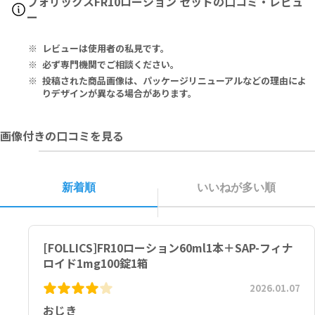
フォリックスFR10ローション セットの口コミ・レビュ
繰り返し押してください。
精神神経系（頭痛、気が遠くなる、めまい）
Deionized Water, Ethanol SDA 40B 190 Proof, Propanediol,
ー
※効果には個人差がありますことを予めご了承ください。
フィナロイド
事前にボトルをよく振り、水平な場所に立てた状態でご使用くださ
循環器（胸の痛み、心拍が速くなる）
Minoxidil USP, Lactic Acid, Retinol Liposome, Diisopropyl Adi
男性成人には、通常、フィナステリドとして0.2mg（0.2錠）を1日1
い。
代謝系（原因のわからない急激な体重増加、手足のむくみ）
pate, Sodium Methabisulfite, Adenosine, Butylene Glycol, A
レビューは使用者の私見です。
Follics（フォリックス）コンフィデンス
回経口投与する。
寒冷地等で低温保管されていた場合、中身が出にくい場合がありま
などの症状が現れる場合があります。
qua, PPG-26-Buteth-26, Peg-40 Hydrogenated Castor Oil, A
抜け毛をケアしながら、健康的な髪の成長や、若々しい肌の維持をサ
なお、必要に応じて適宜増量できるが、1日1mg（1錠）を上限とす
す。その際は室温に戻してお使いください。または、ボトルを立てた
その他、なにか異変を感じた際は速やかに医師の診察をお受けくださ
pigenin, Oleanolic Acid, Biotinoyl Tripeptide-1, Menthol Cry
必ず専門機関でご相談ください。
ポートします。
る。
状態で40℃以下の温度で湯煎するなど、内容液を溶かしてからのご利
い。
stal, Mentha Piperita (Peppermint) Oil, Butylated Hydroxyt
投稿された商品画像は、パッケージリニューアルなどの理由によ
用をお試しください。
oluene, Azelaic Acid, Tocopheryl Acetate, Bimatoprost, Co
りデザインが異なる場合があります。
※有用性には個人差がありますことを予めご了承ください。
Follics（フォリックス）コンフィデンス
キャップを外し、容器内のローションを軽くかき混ぜてからのご利用
フィナロイド
pper Peptide GHK-CU, Polysorbate-80, Lysine, Procyanidin
1回2カプセルを目安に、1日3回お召し上がりください。
をお試しください。
肝機能障害（食欲不振、全身倦怠感、皮膚や粘膜の黄変）
B-2, D-Biotin, Phospholipids, Escin, Beta-Sitosterol, Folic A
画像付きの口コミを見る
cid , Cynocobalamin, Niacinamide, Pantothenic Acid, Pyridox
本剤は外用としてのみお使いください。
射精障害、性欲減退などの症状が現れる場合があります。
ine, Riboflavin, Thiamine (Yeast Polypeptides), Triethanola
本剤の塗布後は頭皮をすすがないでください。
その他、なにか異変を感じた際は速やかに医師の診察をお受けくださ
mine.
本剤の使用後は手を洗ってください。
い。
新着順
いいねが多い順
用法・用量の範囲より多量に使用しても、あるいは頻繁に使用しても
純水、変性アルコール（ターシャリー-ブチルアルコール 5％）、プロ
効果は上がりません。定められた用法・用量を厳守してください。
Follics（フォリックス）コンフィデンス
パンジオール、ミノキシジル 米国薬局方、乳酸、レチノール、アジピ
目に入らないように注意してください。万一、目に入った場合には、
特に副作用は報告されておりませんが、異常を感じた際はただちに使
ン酸ジイソプロピル、ピロ亜硫酸Ｎａ、アデノシン、ＢＧ、水、ＰＰ
すぐに水又はぬるま湯で洗ってください。なお、症状が重い場合には
用を中止し、医師の診察をお受けください。
Ｇ－２６ブテス－２６、ＰＥＧ－４０水添ヒマシ油、アピゲニン、オ
[FOLLICS]FR10ローション60ml1本＋SAP-フィナ
眼科医の診療を受けてください。
レアノール酸、ビオチノイルトリペプチド－１、メントールクリスタ
本剤は、火の気のない涼しい場所に保管してください。（20～2
ル、セイヨウハッカ油、ＢＨＴ、アゼライン酸、酢酸トコフェロー
ロイド1mg100錠1箱
5℃）
ル、ビマトプロスト、トリペプチド－１銅、ポリソルベート８０、リ
2026.01.07
子供の手の届かない場所に保管してください。
シン、プロシアニジンB-2、D-ビオチン、リン脂質、エスシン、シト
効果を維持するには継続して使用することが必要で、使用を中止する
ステロール、葉酸、シアノコバラミン、ナイアシンアミド、パントテ
おじき