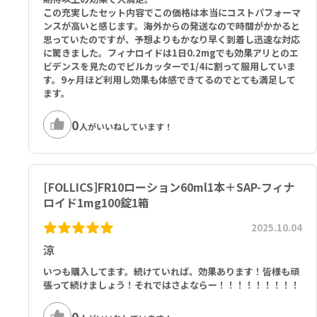
さい。
s, Silicon Dioxide, Artificial Mint Flavor, Titanium Dioxide, FD
この充実したセット内容でこの価格は本当にコストパフォーマ
&C Blue #1.
ンスが高いと感じます。海外からの発送なので時間がかかると
服用するのを忘れた際は、思い出したときにすぐ服用してください。
思っていたのですが、予想よりもかなり早く到着し迅速な対応
※ただし、2回分を一度に服用しないこと。
2カプセルあたり：
に驚きました。フィナロイドは1日0.2mgでも効果アリとのエ
ビデンスを見たのでピルカッターで1/4に割って服用していま
ビタミンE（d-α コハク酸トコフェロール [60IU]） 80.4mg、ナイア
す。9ヶ月ほど利用し効果も体感できてるのでとても満足して
本剤の効果が確認できるまで通常6ヶ月は継続してください。
シン 20mg、葉酸塩 100.2mcg DFE（葉酸 60mcg）、ビオチン 100
ます。
前立腺がん検診（PSA検診）を受診する際は、検査実施前に医師へ本
0mcg、パントテン酸（d-パントテン酸カルシウム） 10mg、亜鉛
剤服用の旨をご申告ください。
（酸化亜鉛） 10mg、セレン（セレン酸ナトリウム） 60mcg、銅
0
（酸化銅） 2mg、馬プラセンタ（25倍濃縮） 334mg、ソーパルメッ
人がいいねしています！
■以下の方は本剤を服用しないでください。
ト果実4：1エキス（ノコギリヤシ） 80mg、フィーバーフュー根茎粉
本剤の成分に対し過敏症の既往歴のある方
末（ナツシロギク） 40mg、アシュワガンダ根5：1エキス（ウィタニ
妊婦又は妊娠している可能性のある婦人及び授乳中の婦人
アソムニフェラ） 120mg、トコトリエノール粉末 30mg、L-リジン
（L-リジンＨＣｌ） 100mg、ヒハツモドキ果実4：1エキス 100m
[FOLLICS]FR10ローション60ml1本＋SAP-フィナ
Follics（フォリックス）コンフィデンス
g、大豆イソフラボン 12mg、加水分解ケラチン 4mg
ロイド1mg100錠1箱
本品は男性用です。
本品は、多量摂取により疾病が治癒したり、より健康が増進するもの
その他の成分：ゼラチン、コメ粉、ステアリン酸（植物性）、二酸化
2025.10.04
ではありません。1日の摂取目安量を必ず守り、過剰な摂取はお控え
ケイ素、人工ミントフレーバー、酸化チタン、青１
涼
ください。
本品や、含有成分にアレルギーのある方は、使用をお控えください。
いつも購入してます。続けていれば、効果あります！皆様も頑
子供の手の届かないところに保管してください。
張って続けましょう！それではさよならー！！！！！！！！！
30℃以下の冷暗所に保管してください。
0