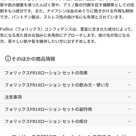
髪や肌の健康を保つたんぱく質や、アミノ酸の代謝を促す補酵素としての役
割をもつ成分です。また、ナイアシンは血のめぐりに働きかける作用も期待
でき、パントテン酸は、ストレス性の抜け毛にも有用とされています。
Follics（フォリックス）コンフィデンスは、豊富に含まれた成分によって、
気になる見た目のお悩みに多角的にアプローチします。抜け毛が気になる
方、若々しい肌や髪を維持したい方におすすめします。
そのほかの商品情報
フォリックスFR10ローション セットの効果
フォリックスFR10ローション セットの飲み方・使い方
Follics（フォリックス）FR10
育毛
注意事項
Follics（フォリックス）FR10
※本剤は、日本国内で適応がないため、使用前に必ず医師・歯科医
1回5プッシュ、1日2回、薄毛や毛が細くなっている部位に塗布して、
フォリックスFR10ローション セットの副作用
師・薬剤師にご相談ください。
マッサージしてください。塗布後は4時間以上、洗い流さないでくだ
Follics（フォリックス）FR10
※効果には個人差がありますことを予めご了承ください。
さい。
安心して使用するために、パッチテストを行ってください。
フォリックスFR10ローション セットの成分
肌に異常があらわれた場合は、使用を中止してください。
Follics（フォリックス）FR10
フィナロイド
※本剤は、日本国内で適応がないため、使用前に必ず医師・歯科医
皮膚（頭皮の発疹・発赤、かゆみ、かぶれ、ふけ、使用部位の熱感、
男性における男性型脱毛症の進行遅延
師・薬剤師にご相談ください。
初回使用時に中身が出にくい場合があります。出てくるまでポンプを
皮膚色素過剰、皮膚変色など）
Follics（フォリックス）FR10