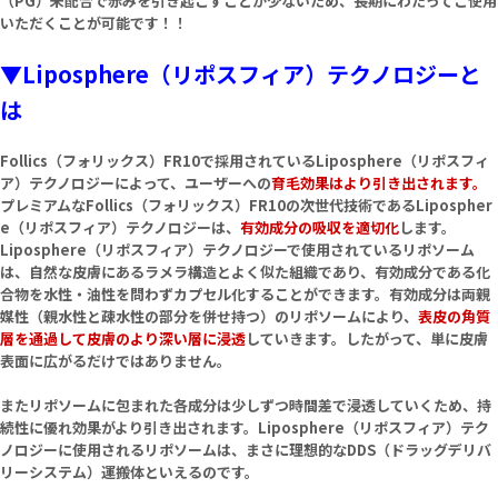
（PG）未配合で赤みを引き起こすことが少ないため、長期にわたってご使用
いただくことが可能です！！
▼Liposphere（リポスフィア）テクノロジーと
は
Follics（フォリックス）FR10で採用されているLiposphere（リポスフィ
ア）テクノロジーによって、ユーザーへの
育毛効果はより引き出されます。
プレミアムなFollics（フォリックス）FR10の次世代技術であるLipospher
e（リポスフィア）テクノロジーは、
有効成分の吸収を適切化
します。
Liposphere（リポスフィア）テクノロジーで使用されているリポソーム
は、自然な皮膚にあるラメラ構造とよく似た組織であり、有効成分である化
合物を水性・油性を問わずカプセル化することができます。有効成分は両親
媒性（親水性と疎水性の部分を併せ持つ）のリポソームにより、
表皮の角質
層を通過して皮膚のより深い層に浸透
していきます。したがって、単に皮膚
表面に広がるだけではありません。
またリポソームに包まれた各成分は少しずつ時間差で浸透していくため、持
続性に優れ効果がより引き出されます。Liposphere（リポスフィア）テク
ノロジーに使用されるリポソームは、まさに理想的なDDS（ドラッグデリバ
リーシステム）運搬体といえるのです。