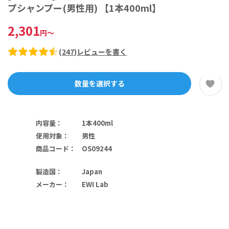
プシャンプー(男性用) 【1本400ml】
2,301
円
～
(
247
)
レビューを書く
数量を選択する
内容量
：
1本400ml
使用対象
：
男性
商品コード
：
OS09244
製造国
：
Japan
メーカー
：
EWI Lab