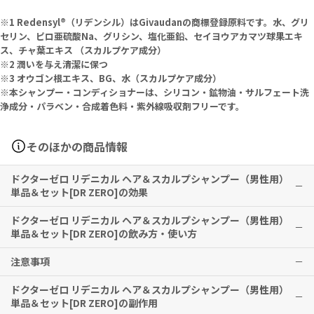
※1 Redensyl®（リデンシル）はGivaudanの商標登録原料です。水、グリ
セリン、ピロ亜硫酸Na、グリシン、塩化亜鉛、セイヨウアカマツ球果エキ
ス、チャ葉エキス （スカルプケア成分）
※2 潤いを与え清潔に保つ
※3 オウゴン根エキス、BG、水（スカルプケア成分）
※本シャンプー・コンディショナーは、シリコン・鉱物油・サルフェート洗
浄成分・パラベン・合成着色料・紫外線吸収剤フリーです。
そのほかの商品情報
ドクターゼロ リデニカル ヘア＆スカルプシャンプー（男性用）
単品＆セット[DR ZERO]の効果
ドクターゼロ リデニカル ヘア＆スカルプシャンプー（男性用）
ドクターゼロ リデニカル ヘア&スカルプシャンプー 男性用
単品＆セット[DR ZERO]の飲み方・使い方
頭皮環境を整える育毛シャンプーです。
注意事項
ドクターゼロ リデニカル ヘア&スカルプシャンプー 男性用
ドクターゼロ リデニカル ヘア&スカルプコンディショナー 男性用
ぬるま湯で地肌と髪全体をしっかりとすすいでください。
頭皮環境を整える育毛コンディショナーです。
ドクターゼロ リデニカル ヘア＆スカルプシャンプー（男性用）
適量を手にとり、髪全体になじませます。
ドクターゼロ リデニカル ヘア&スカルプシャンプー・コンディショナ
単品＆セット[DR ZERO]の副作用
充分に泡立てて、頭皮をマッサージするように丁寧に洗い、すすいで
ー 男性用
※有用性には個人差がありますことを予めご了承ください。