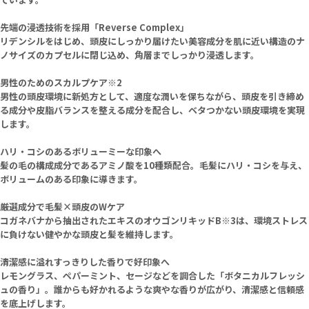
先端の浸透技術を採用「Reverse Complex」
リデンシルをはじめ、頭皮にしっかり届けたい美容成分を肌に近い構造のナ
ノサイズのカプセルに閉じ込め、角層までしっかり浸透します。
男性のためのスカルプケア※2
男性の頭皮環境に新処方として、適度な潤いを保ちながら、頭皮を引き締め
る成分や皮脂バランスを整える成分を配合し、ベタつかない頭皮環境を実現
します。
ハリ・コシのあるボリューミーな印象へ
髪の毛の構成成分であるアミノ酸を10種類配合。毛髪にハリ・コシを与え、
ボリュームのある印象に導きます。
厳選成分で毛髪×頭皮のWケア
コガネバナから抽出されたエキスのオウゴンリキッドB※3は、環境ストレス
に負けない健やかな頭皮と髪を維持します。
清潔感に溢れすっきりした香りで好印象へ
レモングラス、ペパーミント、セージなどを調合した「ボタニカルフレッシ
ュの香り」。誰からも好かれるような爽やな香りが広がり、清潔感と信頼感
を底上げします。