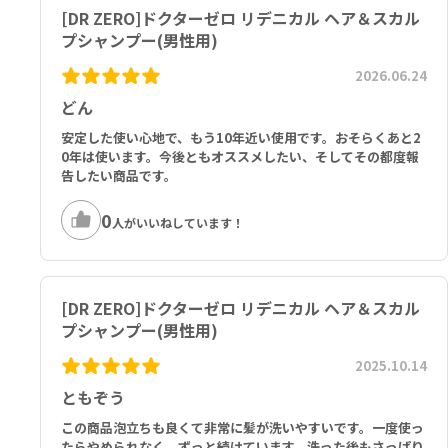
ャ葉エキス、塩化亜鉛、ピロ亜硫酸Ｎａ、グリシン、ピロクトンオラ
[DR ZERO]ドクターゼロ リデニカル ヘア＆スカル
ミン、オウゴン根エキス、ヒノキチオール、ヒオウギエキス、アカヤ
プシャンプー(男性用)
ジオウ根エキス、サンショウ果皮エキス、チョウジエキス、セージ葉
エキス、キハダ樹皮エキス、ユーカリ葉エキス、レモングラス葉／茎
2026.06.24
エキス、ホホバ種子油、アルガニアスピノサ核油、セイヨウハッカ
どん
油、水添レシチン、グリチルリチン酸２Ｋ、ポリクオタニウム－１
０、クエン酸、クエン酸Ｎａ、ＢＧ、イソプロパノール、カプリリル
安定した使い心地で、もう10年近い使用です。おそらくあと2
グリコール、ヘキサ（ヒドロキシステアリン酸／ステアリン酸／ロジ
0年は使います。今後ともオススメしたい、そしてその都度報
ン酸）ジペンタエリスリチル、エタノール、フェノキシエタノール、
告したい商品です。
メントール、香料
0
人がいいねしています！
[DR ZERO]ドクターゼロ リデニカル ヘア＆スカル
プシャンプー(男性用)
2025.10.14
ともぞう
この商品泡立ちも良くて非常に髪が洗いやすいです。一度使っ
たらやめられなく、ずっと続けています。洗った後もさっぱり