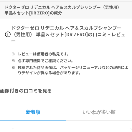
ください。同リデニカルシリーズのコンディショナーと合わせてご使
頭皮に傷、はれもの、しっしん等、異常のある時は、ご使用にならな
ドクターゼロ リデニカル ヘア＆スカルプシャンプー（男性用）
ドクターゼロ リデニカル ヘア&スカルプシャンプー・コンディショナ
用いただくことをお勧めします。
いでください。
単品＆セット[DR ZERO]の成分
ー 男性用
目に入らないようご注意ください。目に入った場合は、こすらずにす
使用中、赤み、はれ、かゆみ、刺激等の異常があらわれた場合、使用
ドクターゼロ リデニカル ヘア&スカルプコンディショナー 男性用
ぐ洗い流してください。目に異物感が残る場合は、眼科医に相談して
ドクターゼロ リデニカル ヘア&スカルプシャンプー 男性用
した頭皮に直射日光があたって上記のような異常が現れた場合は使用
シャンプー後、軽く髪の水けをきります。
ください。
ドクターゼロ リデニカル ヘア＆スカルプシャンプー
水、オレフィン（Ｃ１４－１６）スルホン酸Ｎａ、コカミドプロピル
を中止し、皮フ科専門医へ相談してください。使い続けると症状が悪
適量を手にとり、頭皮と髪全体にマッサージしながらなじませます。
乳幼児の手の届かないところに保管してください。
（男性用） 単品＆セット[DR ZERO]の口コミ・レビュ
ベタイン、コカミドＤＥＡ、ラウレス−４カルボン酸Ｎａ、ＰＧ、コ
化することがあります。
その後、十分にすすいでください。同リデニカルシリーズのシャンプ
極端に高温又は低温の場所、直射日光のあたる場所には保管しないで
ー
コイルグルタミン酸ＴＥＡ、セイヨウアカマツ球果エキス、チャ葉エ
ーと合わせてご使用いただくことをお勧めします。
ください。
キス、塩化亜鉛、ピロ亜硫酸Ｎａ、グリシン、グリセリン、ピロクト
ンオラミン、オウゴン根エキス、ヒノキチオール、ヒオウギエキス、
レビューは使用者の私見です。
アカヤジオウ根エキス、サンショウ果皮エキス、チョウジエキス、セ
必ず専門機関でご相談ください。
ージ葉エキス、キハダ樹皮エキス、ユーカリ葉エキス、レモングラス
投稿された商品画像は、パッケージリニューアルなどの理由によ
葉／茎エキス、セイヨウハッカ油、セリン、バリン、イソロイシン、
りデザインが異なる場合があります。
アラニン、プロリン、トレオニン、フェニルアラニン、ヒスチジン、
アルギニン、アスパラギン酸、水添レシチン、ＰＣＡ、ＰＣＡ－Ｎ
ａ、乳酸Ｎａ、サリチル酸、グリチルリチン酸２Ｋ、ジステアリン酸
画像付きの口コミを見る
ＰＥＧ－１５０、ポリクオタニウム－７、クエン酸、ＢＧ、デシルグ
ルコシド、塩化Ｎａ、ＥＤＴＡ－２Ｎａ、安息香酸Ｎａ、エタノー
ル、フェノキシエタノール、メントール、香料
新着順
いいねが多い順
ドクターゼロ リデニカル ヘア&スカルプコンディショナー 男性用
水、グリセリン、セタノール、ステアルトリモニウムクロリド、ソル
ビトール、オクチルドデカノール、セイヨウアカマツ球果エキス、チ