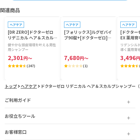
関連商品
プレゼントキャンペーン対象
ヘアケア
ヘアケア
ヘアケア
[DR ZERO]ドクターゼロ
[フォリックス]ルグゼバイ
[ドクター
リデニカル ヘア＆スカルプ
ブ90錠+[ドクターゼロ]リ
EX 薬用
シャンプー(男性用) 【1本4
デニカル・EXヘア&スカル
スエッセン
健やかな頭皮環境を叶える男性
リデンシル
00ml】
プシャンプー・コンディシ
箱60ml】
用シャンプー
導く薬用育
ョナー400ml(女性用)各1
2,301
7,680
3,496
円
～
円
～
本 【1セット】
(
247
)
(
1
)
トップ
ヘアケア
ドクターゼロ リデニカル ヘア＆スカルプシャンプー（男性
ご利用ガイド
お役立ちツール
お客様窓口