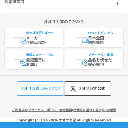
お客様窓口
オオサカ堂のこだわり
偽物は代行しません
いつでもどこでも
メーカー
日本全国
正規品保証
送料無料
信頼のスピード対応
プライバシー重視
最短
翌日に
品名を伏せた
お届け
安心梱包
ご利用規約
プライバシーポリシー
会社概要(特商法に基づく表示)
CSR活動
Copyright (c)
1997-2026
オオサカ堂
All Rights Reserved.