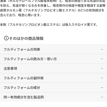
激薬（ホルモテロールフマル酸塩水和物）と、喘息の原因である気道の炎症
を抑え、気道が狭くなるのを改善し、喘息発作の程度や頻度を軽減する副腎
皮質ホルモン薬（フルチカゾンプロピオン酸エステル）の2つの有効成分を
含んでおり、喘息に用います。
本剤（フルチカゾンプロピオン酸エステル）は吸入ステロイド薬です。
そのほかの商品情報
フルティフォームの効果
フルティフォームの飲み方・使い方
気管支喘息
（吸入ステロイド剤及び長時間作動型吸入β2刺激剤の併用が必要な場
注意事項
合）
通常、成人には、フルティフォーム50エアゾール（フルチカゾンプロ
ピオン酸エステルとして50μg及びホルモテロールフマル酸塩水和物
フルティフォームの副作用
※効果には個人差がありますことを予めご了承ください。
として5μg）を1回2吸入、1日2回投与する。
吸入忘れに気付いた際は、思い出したときすぐに吸入してください。
なお、症状に応じてフルティフォーム125エアゾール（フルチカゾン
ただし、次の吸入時間が近いときは忘れた分の吸入はしないでくださ
フルティフォームの成分
プロピオン酸エステルとして125μg及びホルモテロールフマル酸塩水
い。
嗄声、ショック、アナフィラキシー、重篤な血清カリウム値低下、肺
和物として5μg）を1回2～4吸入、1日2回投与する。
※2回分を一度に吸入しないこと。
炎などの症状が現れる場合があります。
同一有効成分を含む製品例
フルティフォーム250エアゾールの使用に関しては、医師の指示に従
その他、なにか異変を感じた際は速やかに医師の診察をお受けくださ
Flutiform 125/5mcg（フルティフォーム125エアゾール120吸入
ってください。
本剤は喘息発作を速やかに鎮める薬ではありませんので、発作止めと
い。
用）
しては使わないで、医師の指示どおり使用してください。勝手に量を
Fluticasone propionate 125mcg, Formoterol fumarate hydr
フルティフォーム（杏林製薬）