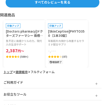
すべてのレビューを見る
関連商品
印象アップ
印象アップ
[Doctors pharmacy]ドク
[SkinCeption]PHYTO35
ターズファーマシー 南極ク
0 【1本30錠】
リルビタミン 【1袋120
魚不足に南極クリルの力。現代
年齢肌を内側から改善するセラ
粒】
人の生活サポート
ミド配合サプリ
2,387
-,---
円
～
(
500+
)
(
87
)
取扱終了
トップ
健康維持
フルティフォーム
ご利用ガイド
お役立ちツール