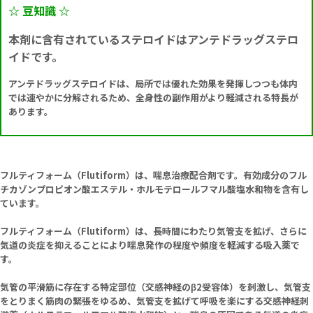
☆ 豆知識 ☆
本剤に含有されているステロイドはアンテドラッグステロ
イドです。
アンテドラッグステロイドは、局所では優れた効果を発揮しつつも体内
では速やかに分解されるため、全身性の副作用がより軽減される特長が
あります。
フルティフォーム（Flutiform）は、喘息治療配合剤です。有効成分のフル
チカゾンプロピオン酸エステル・ホルモテロールフマル酸塩水和物を含有し
ています。
フルティフォーム（Flutiform）は、長時間にわたり気管支を拡げ、さらに
気道の炎症を抑えることにより喘息発作の程度や頻度を軽減する吸入薬で
す。
気管の平滑筋に存在する特定部位（交感神経のβ2受容体）を刺激し、気管支
をとりまく筋肉の緊張をゆるめ、気管支を拡げて呼吸を楽にする交感神経刺