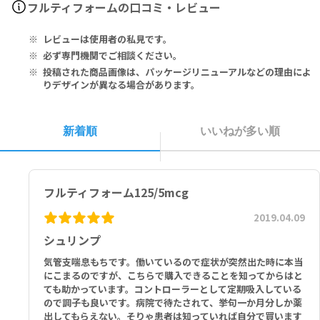
フルティフォームの口コミ・レビュー
P-MDI（加圧式定量噴霧吸入薬）の吸入方法
増やしたり、中止したりしないでください。
ate 5mcg
キャップを取り容器をよく振ってください。
本剤を大量に長期間使用して、身体がだるい、吐き気、嘔吐、力が入
フルチカゾンプロピオン酸エステル 125mcg、ホルモテロールフマル
レビューは使用者の私見です。
呼吸を整えてください。
らない、食欲不振などの症状が現れたら、早めに医師・薬剤師にご相
酸塩水和物 5mcg
充分に息を吐き出してください。
談ください。
必ず専門機関でご相談ください。
吸入口を口の方に向け、吸入口と唇の間を3～4cm離し、息をゆっく
吸入薬を吸った後は必ずうがいをしてください。
Flutiform 250/10mcg（フルティフォーム250エアゾール120吸入
投稿された商品画像は、パッケージリニューアルなどの理由によ
り吸い込みながら容器の底を強く押してください。
用）
りデザインが異なる場合があります。
吸入後、できるだけ10秒間、あるいは苦しくない程度に息を止めてく
■以下の方は本剤を使用しないでください。
Fluticasone propionate 250mcg, Formoterol fumarate hydr
ださい。
有効な抗菌剤の存在しない感染症、深在性真菌症の方
ate 10mcg
吸入後は水でうがいをしてください。
本剤の成分に対して過敏症の既往歴のある方
フルチカゾンプロピオン酸エステル 250mcg、ホルモテロールフマル
新着順
いいねが多い順
酸塩水和物 10mcg
フルティフォーム125/5mcg
2019.04.09
シュリンプ
気管支喘息もちです。働いているので症状が突然出た時に本当
にこまるのですが、こちらで購入できることを知ってからはと
ても助かっています。コントローラーとして定期吸入している
ので調子も良いです。病院で待たされて、挙句一か月分しか薬
出してもらえない。そりゃ患者は知っていれば自分で買います