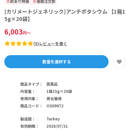
訳あり特価
複数注文割
[カリメートジェネリック]アンチポタシウム 【1箱1
5g×20袋】
6,003
円
～
(
5
)
レビューを書く
数量を選択する
商品タイプ
：
医薬品
内容量
：
1箱15g×20袋
使用対象
：
男女兼用
商品コード
：
OS09072
製造国
：
Turkey
有効期限
：
2028/07/31