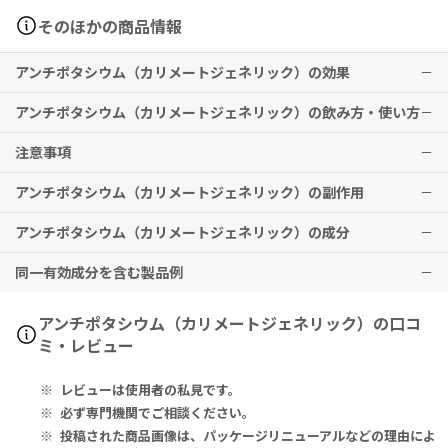
そのほかの商品情報
アンチポタシウム（カリメートジェネリック）の効果
アンチポタシウム（カリメートジェネリック）の飲み方・使い方
急性および慢性腎不全に伴う高カリウム血症
注意事項
※効果には個人差がありますことを予めご了承ください。
経口投与
通常成人1日15～30gを2～3回にわけ、その1回量を水30～50mLに
アンチポタシウム（カリメートジェネリック）の副作用
懸濁し、経口投与する。なお、症状により適宜増減する。
飲み忘れに気付いた際は、思い出したときすぐに服用してください。
ただし、次の服用時間が近いときは忘れた分の服用はしないでくださ
アンチポタシウム（カリメートジェネリック）の成分
注腸投与
い。
便秘
通常成人1回30gを水または2％メチルセルロース溶液100mLに懸濁
※2回分を一度に服用しないこと。
腸管穿孔、腸閉塞、大腸潰瘍などの症状が現れる場合があります。
同一有効成分を含む製品例
して注腸する。体温程度に加温した懸濁液を注腸し30分から1時間腸
その他、なにか異変を感じた際は速やかに医師の診察をお受けくださ
Calcium Polystyrene Sulfonate 880mg
管内に放置する。液がもれてくるようであれば枕で臀部挙上するか、
開封後は速やかに服用し、残した場合は廃棄してください。
い。
或いはしばらくの間膝胸位をとらせる。
服用中は排便状況に注意し、便秘や便秘の悪化、腹痛、腹部膨満感、
ポリスチレンスルホン酸カルシウム 880mg
アーガメイト（アステラス製薬、三和化学研究所）、カリエード（小
アンチポタシウム（カリメートジェネリック）の口コ
水または2％メチルセルロース溶液にかえて5％ブドウ糖溶液を用いて
嘔吐などの症状が現れた場合はすぐに医師へご相談ください。
野薬品工業、東洋製薬化成）、カリセラム（扶桑薬品工業）、カリメ
ミ・レビュー
もよい。
本剤の服用中に青汁（ケールという野菜が原料）、その他カリウムを
ート（興和、興和創薬）、ポスカール（シオエ製薬、日本新薬）、ポ
多く含む食品は摂らないでください。
リスチレンスルホン酸Ca（ニプロ）、ミタピラリン（杏林製薬、キョ
レビューは使用者の私見です。
ーリンリメディオ）
■以下の方は本剤を使用しないでください。
必ず専門機関でご相談ください。
腸閉塞の方
投稿された商品画像は、パッケージリニューアルなどの理由によ