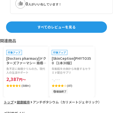
0
人がいいねしています！
すべてのレビューを見る
関連商品
印象アップ
印象アップ
[Doctors pharmacy]ドク
[SkinCeption]PHYTO35
ターズファーマシー 南極ク
0 【1本30錠】
リルビタミン 【1袋120
魚不足に南極クリルの力。現代
年齢肌を内側から改善するセラ
粒】
人の生活サポート
ミド配合サプリ
2,387
-,---
円
～
(
500+
)
(
87
)
取扱終了
トップ
健康維持
アンチポタシウム（カリメートジェネリック）