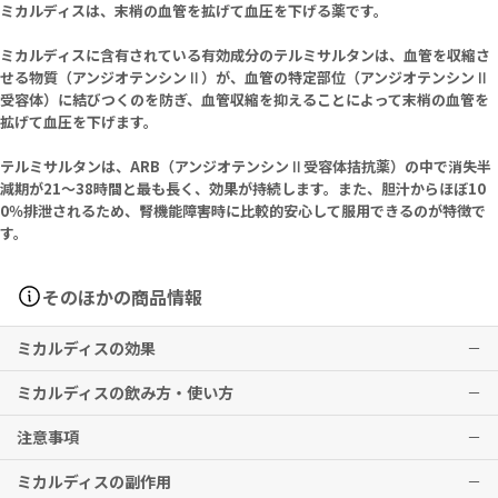
ミカルディスは、末梢の血管を拡げて血圧を下げる薬です。
ミカルディスに含有されている有効成分のテルミサルタンは、血管を収縮さ
せる物質（アンジオテンシンⅡ）が、血管の特定部位（アンジオテンシンⅡ
受容体）に結びつくのを防ぎ、血管収縮を抑えることによって末梢の血管を
拡げて血圧を下げます。
テルミサルタンは、ARB（アンジオテンシンⅡ受容体拮抗薬）の中で消失半
減期が21～38時間と最も長く、効果が持続します。また、胆汁からほぼ10
0％排泄されるため、腎機能障害時に比較的安心して服用できるのが特徴で
す。
そのほかの商品情報
ミカルディスの効果
ミカルディスの飲み方・使い方
高血圧症
注意事項
※効果には個人差がありますことを予めご了承ください。
通常、成人にはテルミサルタンとして40mg（0.5錠）を１日１回経口
投与する。ただし、１日20mg（0.25錠）から投与を開始し漸次増量
ミカルディスの副作用
する。
飲み忘れに気付いた際は、思い出したときすぐに服用してください。