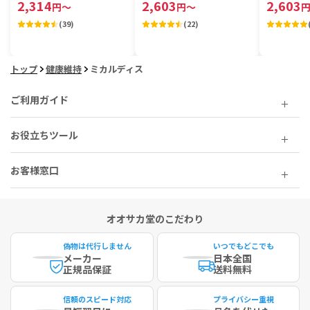
2,314
2,603
2,603
円
～
円
～
(
39
)
(
22
)
トップ
健康維持
ミカルディス
ご利用ガイド
お役立ちツール
お客様窓口
オオサカ堂のこだわり
偽物は代行しません
いつでもどこでも
メーカー
日本全国
正規品保証
送料無料
信頼のスピード対応
プライバシー重視