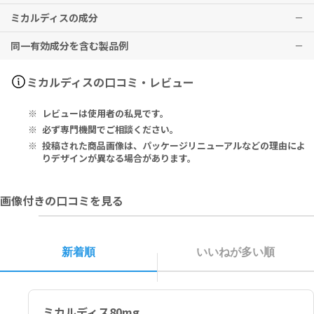
なお、年齢・症状により適宜増減するが、１日最大投与量は80mg
（食後服用を指示されている場合は、軽食をとってから服用してくだ
ミカルディスの成分
（1錠）までとする。
さい。）ただし、次の服用時間が近いときは忘れた分の服用はしない
低血圧
でください。
血管浮腫、高カリウム血症、腎機能障害、ショック、失神、意識消
同一有効成分を含む製品例
■錠剤を分割して服用される際は、下記商品のご利用を推奨いたしま
※2回分を一度に服用しないこと。
失、肝機能障害、黄疸、低血糖、アナフィラキシー、間質性肺炎、横
Each Tablet Contains 80 mg Telmisartan. It Contains Sorbito
す。
紋筋融解症などの症状が現れる場合があります。
l (E420) Among the Excipients.
▶
本剤の服用中は、車の運転など危険を伴う機械の操作はしないでくだ
その他、なにか異変を感じた際は速やかに医師の診察をお受けくださ
ミカルディス（アステラス、日本ベーリンガーインゲルハイム）、テ
安全度の高い錠剤カッターをご希望の方には、
ウルトラピルカッタ
ミカルディスの口コミ・レビュー
ー
さい。
い。
1錠中：テルミサルタン 80mg、添加剤としてソルビトール（E420）
ルミサルタン（第一三共エスファ、第一三共、エルメッドエーザイ、
▶
手術を行う予定のある方は、医師・薬剤師にご申告ください。
を含有。
エーザイ、富士フイルムファーマ、共創未来ファーマ、日本ジェネリ
ピルケース付きで持ち運びたい方には、
ピルカッター
レビューは使用者の私見です。
▶
本剤を食後に服用している方は、毎日食後に服用してください。
ック、小林化工、日本薬品工業、日新製薬、陽進堂、大原薬品工業、
シンプルな錠剤カッターをご希望の方には、
ブルーピルカッター
妊娠中・妊娠の可能性のある方、授乳中の方は、本剤使用前に必ず医
日本ケミファ、沢井製薬、サンド、ニプロESファーマ、鶴原製薬、東
必ず専門機関でご相談ください。
師にご相談ください。
和薬品、ニプロ、ダイト、ファイザー、マイラン、フェルゼンファー
投稿された商品画像は、パッケージリニューアルなどの理由によ
直接的レニン阻害薬をお飲みの方で糖尿病の方は必ず医師・薬剤師に
マ、三和化学研究所、日医工、MeijiSeikaファルマ、杏林製薬、キョ
りデザインが異なる場合があります。
ご相談ください。
ーリンリメディオ、武田薬品工業、武田テバファーマ、武田テバ薬
品、辰巳化学）
画像付きの口コミを見る
■以下の方は本剤を使用しないでください。
本剤の成分に対し過敏症の既往歴のある方
妊婦又は妊娠している可能性のある婦人
胆汁の分泌が極めて悪い方又は重篤な肝障害のある方
新着順
いいねが多い順
アリスキレンフマル酸塩を投与中の糖尿病の方（ただし、他の降圧治
療を行ってもなお血圧のコントロールが著しく不良の方を除く）
ミカルディス80mg