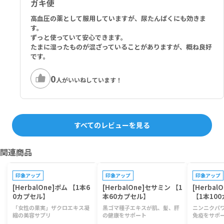
ガキ使
高血圧の薬として服用していますが、尿たんぱくにも効きま
す。
ずっと使っていて安心できます。
たまに湿ったものが混ざっていることがありますが、概ね良好
です。
0
人がいいねしています！
すべてのレビューを見る
関連商品
印象アップ
印象アップ
印象アップ
[HerbalOne]ポム 【1本6
[HerbalOne]セサミン 【1
[Herba
0カプセル】
本60カプセル】
【1本10
「女性の果実」ザクロエキス凝
黒ゴマ種子エキスが肌、髪、肝
ニンニクパ
縮の美容サプリ
の健康をサポート
免疫をサポ