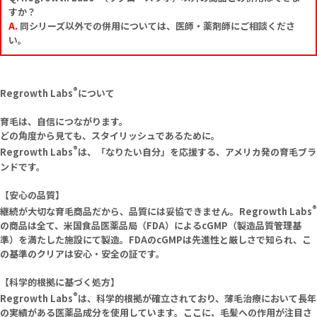
すか？
A.
同シリーズ以外での併用については、医師・薬剤師にご相談くださ
い。
®
Regrowth Labs
について
育毛は、自信につながります。
どの角度から見ても、スタイリッシュであるために。
®
Regrowth Labs
は、「なりたい自分」を応援する、アメリカ発の育毛ブラ
ンドです。
【安心の品質】
®
継続が大切な育毛商品だから、品質には妥協できません。Regrowth Labs
の商品は全て、米国食品医薬品局（FDA）によるcGMP（製造品質管理基
準）を満たした施設にて製造。FDAのcGMPは先進性と厳しさで知られ、こ
の基準のクリアは安心・安全の証です。
【科学的根拠に基づく処方】
®
Regrowth Labs
は、科学的根拠が確立されており、薄毛治療において長年
の実績がある医薬品成分を使用しています。ここに、毛髪への作用が注目さ