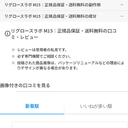
リグロースラボ M15｜正規品保証・送料無料の副作用
※効果には個人差がありますことを予めご了承ください。
その後、2～4分間、頭皮をマッサージする。
本剤は外用としてのみお使いください。
本剤の塗布後は、4時間以上は洗い流さずにそのままにしてくださ
リグロースラボ M15｜正規品保証・送料無料の成分
い。
皮膚（頭皮の発疹・発赤、かゆみ、かぶれ、ふけ、使用部位の熱感な
本剤の使用後は手を洗ってください。
ど）
用法・用量の範囲より多量に使用しても、あるいは頻繁に使用しても
精神神経系（頭痛、気が遠くなる、めまい）
Active Ingredients: Minoxidil USP 15% w/w
リグロースラボ M15｜正規品保証・送料無料の口コ
効果は上がりません。定められた用法・用量を厳守してください。
循環器（胸の痛み、心拍が速くなる）
ミ・レビュー
目に入らないように注意してください。万一、目に入った場合には、
代謝系（原因のわからない急激な体重増加、手足のむくみ）
Ingredients: Propanediol, Deionized Water, Ethanol SDA 40
すぐに水又はぬるま湯で洗ってください。なお、症状が重い場合には
などの症状が現れる場合があります。
B 190 Proof, Lactic Acid, Phenoxyethanol/Ethylhexylglicerin
レビューは使用者の私見です。
眼科医の診療を受けてください。
その他、なにか異変を感じた際は速やかに医師の診察をお受けくださ
e, Dimethyl Isosorbide, Sodium Methabisulfite, Trichogen Bl
本剤は、火の気のない涼しい場所に保管してください。（20～2
い。
end (Panax Ginseng Root Extract, Arginine, Acetyl Tyrosine,
必ず専門機関でご相談ください。
5℃）
Arctium Majus Root Extract, Hydrolyzed Soy Protein, Polyqu
投稿された商品画像は、パッケージリニューアルなどの理由によ
子供の手の届かない場所に保管してください。
aternium-11, PEG-12 Dimethicone, Calcium Pantothenate, Z
りデザインが異なる場合があります。
効果を維持するには継続して使用することが必要で、使用を中止する
inc Gluconate, Niacinamide, Ornithine HCl, Citrulline, Glucos
と徐々に元に戻ります。本剤は壮年性脱毛症の原因を取り除くもので
amine HCl, Biotin), Polysorbate, Triethanolamine.
画像付きの口コミを見る
はありません。
胸痛や動悸が生じた場合は本剤の使用を中止し、医師の診察を速やか
有効成分：ミノキシジル 米国薬局方 15％ w/w
にお受けください。
本剤は変色する場合がありますが、品質や効果に影響はありません。
その他の成分：プロパンジオール、純水、変性アルコール（ターシャ
新着順
いいねが多い順
お使いになる方の髪質や１ヵ所への集中塗布などにより、ごわつき感
リー-ブチルアルコール 5％）、乳酸、フェノキシエタノール/エチル
が出たり、くし通りが悪くなったり、部分的に成分が白く粉状（結晶
ヘキシルグリセリン、ジメチルイソソルバイド、ピロ亜硫酸Ｎａ、Tri
化）となって髪に残ることがあります。
chogen Blend（オタネニンジン根エキス、アルギニン、アセチルチ
ロシン、アルクチウムマジュス根エキス、加水分解ダイズタンパク、