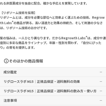
れる非医薬成分を独自に配合。確かな手応えを実現しています。
【リポソーム技術を採用】
リポソームとは、成分を必要な部位へと効率よく運ぶための技術。Regrow
®
th Labs
の商品が誇る、高い浸透力と効果の持続力、そして刺激の少なさ
は、リポソーム技術のおかげです。
®
髪の悩みは、一人ひとり異なります。だからRegrowth Labs
は、成分や濃
度別に多彩な商品をラインナップ。年齢・性別を問わず、「自分にぴった
り」の育毛を提供します。
そのほかの商品情報
成分鑑定
リグロースラボ M15｜正規品保証・送料無料の効果
リグロースラボ M15｜正規品保証・送料無料の飲み方・使い方
育毛
注意事項
※本剤は、日本国内で適応がないため、使用前に必ず医師・歯科医
1回5プッシュ（1mL）を1日2回、毛が薄くなったり、細くなったり
師・薬剤師にご相談ください。
している部位へ塗布する。