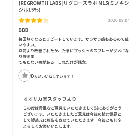
[REGROWTH LABS]リグロースラボ M15(ミノキシ
■以下の方は本剤を使用しないでください。
ポリクオタニウム－１１、ＰＥＧ－１２ジメチコン、パントテン酸Ｃ
本剤又は本剤の成分によりアレルギー症状を起こしたことがある方
ａ、グルコン酸亜鉛、ナイアシンアミド、オルニチンＨＣｌ、シトル
ジル15％)
心疾患のある方
リン、グルコサミンＨＣｌ、ビオチン）、ポリソルベート、ＴＥＡ
2026.08.04
高血圧または低血圧の方、あるいは降圧薬を使用中の方
壮年性脱毛症以外の脱毛症（例えば、円形脱毛症、甲状腺疾患による
BBB
脱毛等）の方、あるいは原因のわからない脱毛症の方
脱毛が急激であったり、髪が斑状に抜けている方
毎回無くなるとリピートしています。サラサラ感もあるので使
きず、湿疹あるいは炎症（発赤）等がある頭皮の方
いやすい。
以前より改善されたが、たまにプッシュのスプレーがダメにな
他の育毛剤及び外用剤（軟膏、液剤等）を使用中の方
り最後ま
18歳未満の方（※本剤の使用対象年齢は国によって異なります）
でもたない事がある。これだけが残念。
女性の方
0
人がいいねしています！
オオサカ堂スタッフより
この度は貴重なご意見をいただきまして誠にありがとう
ございます。いただきましたご意見は今後の検討課題と
して製造元に報告をさせていただきます。今後とも何卒
よろしくお願いいたします。