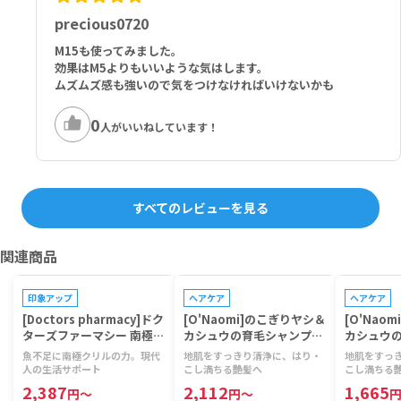
precious0720
M15も使ってみました。
効果はM5よりもいいような気はします。
ムズムズ感も強いので気をつけなければいけないかも
0
人がいいねしています！
すべてのレビューを見る
関連商品
プレゼントキャンペーン対象
プレゼントキ
印象アップ
ヘアケア
ヘアケア
[Doctors pharmacy]ドク
[O'Naomi]のこぎりヤシ＆
[O'Nao
ターズファーマシー 南極ク
カシュウの育毛シャンプー
カシュウ
リルビタミン 【1袋120
【1本800ml】
ョナー 【1
魚不足に南極クリルの力。現代
地肌をすっきり清浄に、はり・
地肌をすっ
粒】
人の生活サポート
こし満ちる艶髪へ
こし満ちる
2,387
2,112
1,665
円
～
円
～