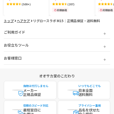
(
500+
)
(
207
)
同梱価格
同梱価格
トップ
ヘアケア
リグロースラボ M15｜正規品保証・送料無料
ご利用ガイド
お役立ちツール
お客様窓口
オオサカ堂のこだわり
偽物は代行しません
いつでもどこでも
メーカー
日本全国
正規品保証
送料無料
信頼のスピード対応
プライバシー重視
最短
翌日に
品名を伏せた
お届け
安心梱包