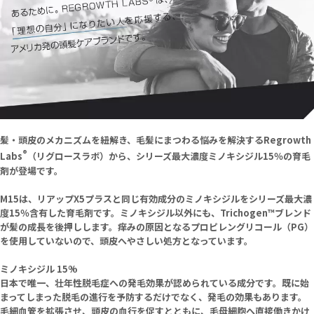
髪・頭皮のメカニズムを紐解き、毛髪にまつわる悩みを解決するRegrowth
®
Labs
（リグロースラボ）から、シリーズ最大濃度ミノキシジル15％の育毛
剤が登場です。
M15は、リアップX5プラスと同じ有効成分のミノキシジルをシリーズ最大濃
度15％含有した育毛剤です。ミノキシジル以外にも、Trichogen™ブレンド
が髪の成長を後押しします。痒みの原因となるプロピレングリコール（PG）
を使用していないので、頭皮へやさしい処方となっています。
ミノキシジル 15%
日本で唯一、壮年性脱毛症への発毛効果が認められている成分です。既に始
まってしまった脱毛の進行を予防するだけでなく、発毛の効果もあります。
毛細血管を拡張させ、頭皮の血行を促すとともに、毛母細胞へ直接働きかけ