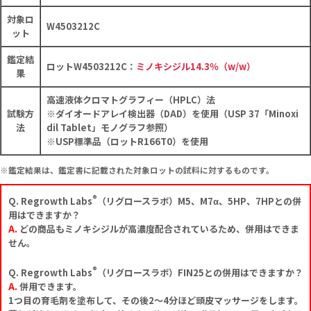
対象ロ
W4503212C
ット
鑑定結
ロットW4503212C：
ミノキシジル14.3％（w/w）
果
高速液体クロマトグラフィー（HPLC）法
試験方
※ダイオードアレイ検出器（DAD）を使用（USP 37「Minoxi
法
dil Tablet」モノグラフ参照）
※USP標準品（ロットR166T0）を使用
※鑑定結果は、鑑定書に記載された対象ロットの試料に対するものです。
®
Q. Regrowth Labs
（リグロースラボ）M5、M7α、5HP、7HPとの併
用はできますか？
A.
どの商品もミノキシジルが高濃度配合されているため、併用はできま
せん。
®
Q. Regrowth Labs
（リグロースラボ）FIN25との併用はできますか？
A.
併用できます。
1つ目の育毛剤を塗布して、その後2～4分ほど頭皮マッサージをします。