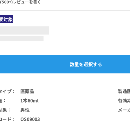
(
500+
)
レビューを書く
便対象
数量を選択する
タイプ
：
医薬品
製造
量
：
1本60ml
有効
対象
：
男性
メー
コード
：
OS09003