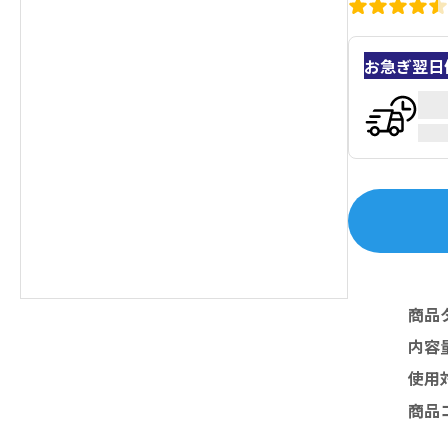
お急ぎ翌日
商品
内容
使用
商品