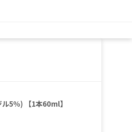
ル5％) 【1本60ml】