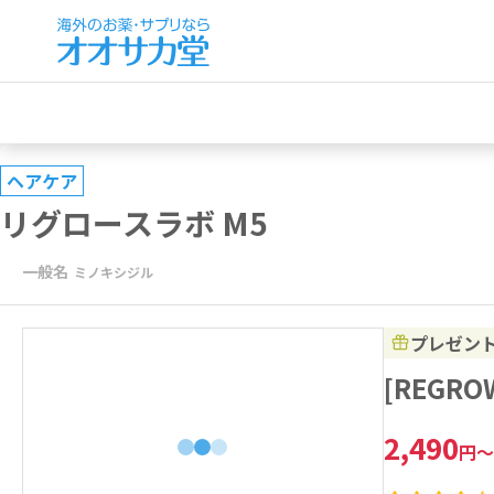
ヘアケア
リグロースラボ M5
一般名
ミノキシジル
プレゼン
[REGR
2,490
円
～