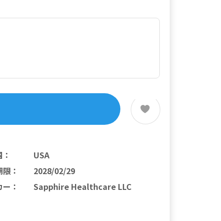
国
：
USA
期限
：
2028/02/29
カー
：
Sapphire Healthcare LLC