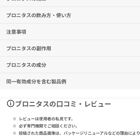
ブロニタスの飲み方・使い方
統合失調症
※効果には個人差がありますことを予めご了承ください。
注意事項
通常、成人にはブロナンセリンとして1回4mg（2mg錠の場合：2錠、4
g（2mg錠の場合：4～8錠、4mg錠の場合：2～4錠、8mg錠の場合
なお、年齢、症状により適宜増減するが、1日量は24mg（2mg錠の場
ブロニタスの副作用
飲み忘れに気付いた際は、思い出した時点で食後または軽食をとった後
※2回分を一度に服用しないこと。
■錠剤を分割して服用される際は、下記商品のご利用を推奨いたします
▶
安全度の高い錠剤カッターをご希望の方には、
ウルトラピルカッター
ブロニタスの成分
パーキンソン症候群（振戦、筋強剛、流涎過多、寡動、運動緩慢、歩行
本剤は空腹時の服用では期待した効果を得られないことがあるため、食
▶
ピルケース付きで持ち運びたい方には、
ピルカッター
羞明、便秘、食欲不振、悪心、プロラクチン上昇、不眠、不安・焦燥感
本剤の服用中は、車の運転など危険を伴う機械の操作はしないでくださ
▶
シンプルな錠剤カッターをご希望の方には、
ブルーピルカッター
毛
興奮、誇大性、敵意などの陽性症状が悪化する可能性があります。
同一有効成分を含む製品例
ブロニタス 2mg
本剤の服用により体重が増えることがあるので、その場合には食事内容
Each Uncoated Tablet Contains: Blonanserin 2 mg. Excipients: 
悪性症候群（Syndrome malin）、遅発性ジスキネジア、麻痺
アルコール飲料は本剤に影響しますので、控えてください。
1素錠中：ブロナンセリン 2mg、添加剤 適量
機能障害などの症状が現れる場合があります。
ロナセン（大日本住友製薬）
グレープフルーツジュースと一緒に服用しないでください。
※類薬（他の向精神薬）において高血糖、糖尿病性ケトアシドーシス、
ブロニタスの口コミ・レビュー
抗真菌薬、抗エイズ薬をお飲みの方は必ず医師・薬剤師にご相談くださ
ブロニタス 4mg
その他、なにか異変を感じた際は速やかに医師の診察をお受けください
妊娠中・妊娠の可能性のある方は、本剤使用前に必ず医師にご相談くだ
Each Uncoated Tablet Contains: Blonanserin 4 mg, Excipients: 
授乳中の方は、本剤服用中は授乳を中止してください。
1素錠中：ブロナンセリン 4mg、添加剤 適量
レビューは使用者の私見です。
子供の手の届かないところで、直射日光の当たらない涼しい場所に保管
必ず専門機関でご相談ください。
ブロニタス 8mg
投稿された商品画像は、パッケージリニューアルなどの理由によ
■以下の方は本剤を使用しないでください。
Each Uncoated Tablet Contains: Blonanserin 8 mg, Excipients: 