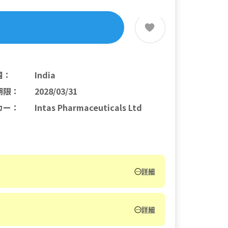
国
：
India
期限
：
2028/03/31
カー
：
Intas Pharmaceuticals Ltd
詳細
詳細