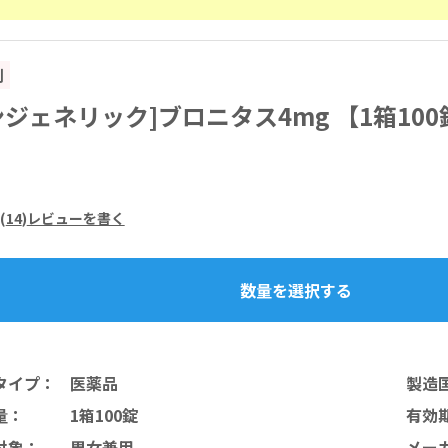
割
ンジェネリック]ブロニタス4mg 【1箱100
(
14
)
レビューを書く
数量を選択する
タイプ
：
医薬品
製造
量
：
1箱100錠
有効
対象
：
男女兼用
メー