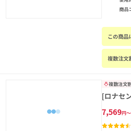
商品
この商品
複数注文
複数注文
[ロナセ
7,569
円
～