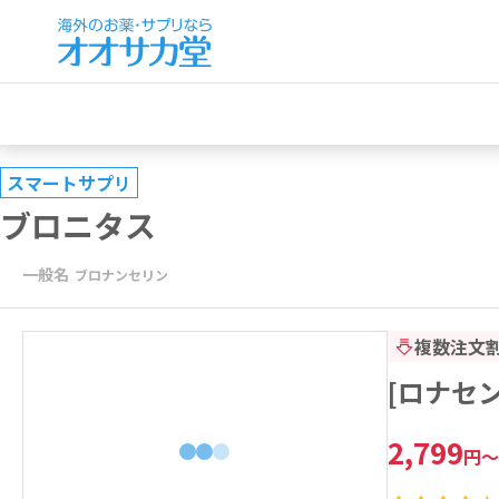
スマートサプリ
ブロニタス
一般名
ブロナンセリン
複数注文
[ロナセ
2,799
円
～