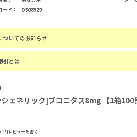
コード
：
OS08929
についてのお知らせ
割引とは
割
ンジェネリック]ブロニタス8mg 【1箱100
(
15
)
レビューを書く