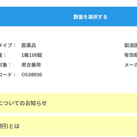
数量を選択する
タイプ
：
医薬品
製造
量
：
1箱100錠
有効
対象
：
男女兼用
メー
コード
：
OS08930
についてのお知らせ
割引とは