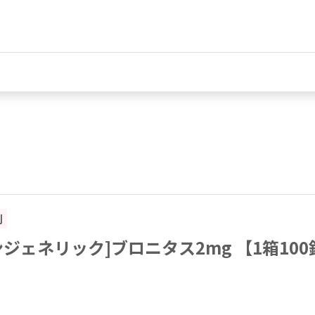
割
ンジェネリック]ブロニタス2mg 【1箱100