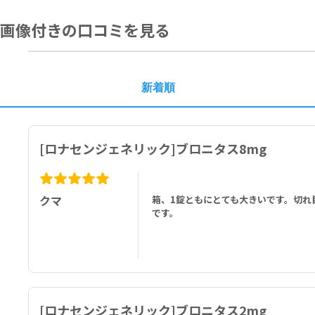
昏睡状態の方
1素錠中：ブロナンセリン 8mg、添加剤 適量
バルビツール酸誘導体等の中枢神経抑制剤の強い影響下にある方
画像付きの口コミを見る
アドレナリンを投与中の方（アドレナリンをアナフィラキシーの救急治
アゾール系抗真菌剤（外用剤を除く）（イトラコナゾール、ボリコナゾ
ナビル・リトナビル配合剤、ネルフィナビル、サキナビル、ダルナビル
本剤の成分に対し過敏症の既往歴のある方
新着順
[ロナセンジェネリック]ブロニタス8mg
クマ
箱、1錠ともにとても大きいです。切れ
です。
[ロナセンジェネリック]ブロニタス2mg