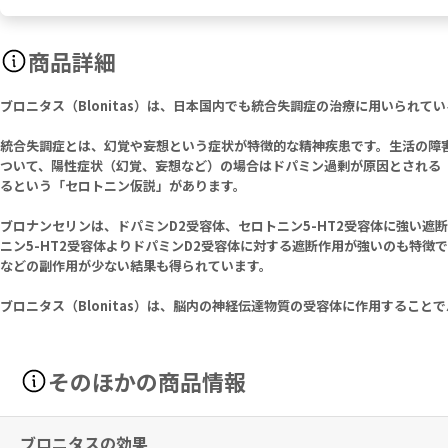
商品詳細
ブロニタス（Blonitas）は、日本国内でも統合失調症の治療に用いられ
統合失調症とは、幻覚や妄想という症状が特徴的な精神疾患です。生活の障害
ついて、陽性症状（幻覚、妄想など）の場合はドパミン過剰が原因とされる
るという「セロトニン仮説」があります。
ブロナンセリンは、ドパミンD2受容体、セロトニン5-HT2受容体に強い
ニン5-HT2受容体よりドパミンD2受容体に対する遮断作用が強いのも特
などの副作用が少ない結果も得られています。
ブロニタス（Blonitas）は、脳内の神経伝達物質の受容体に作用するこ
そのほかの商品情報
ブロニタスの効果