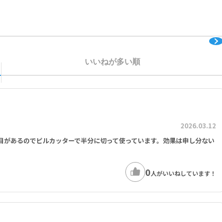
療に使用する場合を除く）
ール、ミコナゾール、フルコナゾール、ホスフルコナゾール）、HIVプロテ
、アタザナビル、ホスアンプレナビル）、テラプレビル、コビシスタットを
いいねが多い順
2026.03.12
目があるのでピルカッターで半分に切って使っています。効果は申し分ない
0
人がいいねしています！