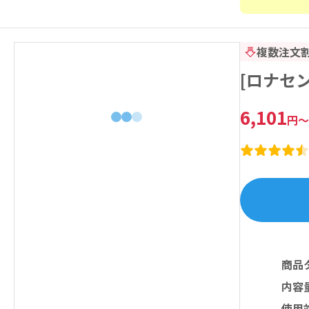
複数注文
[ロナセ
6,101
円
～
商品
内容
使用