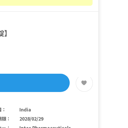
錠】
国
：
India
期限
：
2028/02/29
カー
：
Intas Pharmaceuticals