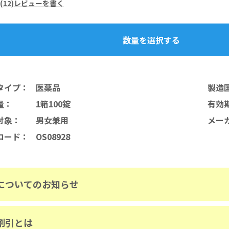
(
12
)
レビューを書く
数量を選択する
タイプ
：
医薬品
製造
量
：
1箱100錠
有効
対象
：
男女兼用
メー
コード
：
OS08928
についてのお知らせ
割引とは