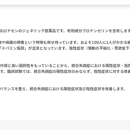
ているロナセンのジェネリック医薬品です。有効成分ブロナンセリンを含有しま
や病識の障害という特徴も併せ持っています。およそ100人に1人がかかる
「ドパミン仮説」が主流となっています。陰性症状（情動の平板化・意欲低下
遮断作用と高い選択性をもっていることから、統合失調症における陽性症状・
徴です。臨床試験では、統合失調症の陽性症状のみならず、陰性症状に対する
とでバランスを整え、統合失調症における陽性症状及び陰性症状を改善します。