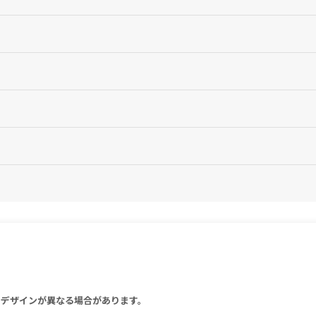
mg錠の場合：1錠、8mg錠の場合：0.5錠）、1日2回食後経口投与より開
：1～2錠）を2回に分けて食後経口投与する。
合：12錠、4mg錠の場合：6錠、8mg錠の場合：3錠）を超えないこと。
に1回分服用してください。ただし、次の服用時間が近いときは忘れた分の
。
障害、仮面様顔貌等）、アカシジア（静坐不能）、ジスキネジア（構音障害
後に服用してください。
・易刺激性、眠気、めまい・ふらつき、頭重・頭痛、興奮、しびれ感、自殺
い。
を改善したり、運動をするなどしてください。
Q.S.
性イレウス、抗利尿ホルモン不適合分泌症候群（SIADH）、横紋筋融解症、無顆
糖尿病性昏睡が報告されています。
い。
。
さい。
Q.S.
してください。
りデザインが異なる場合があります。
Q.S.