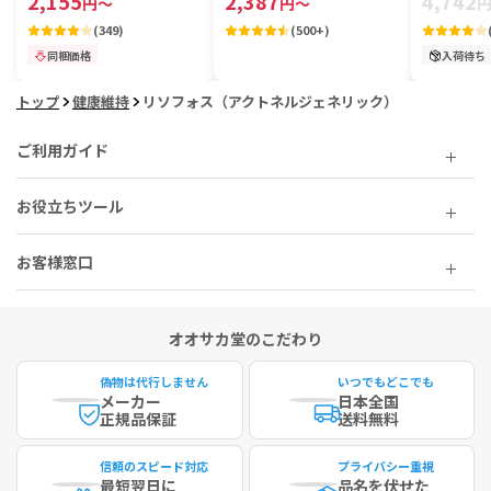
2,155
2,387
4,742
円
～
円
～
(
349
)
(
500+
)
同梱価格
入荷待ち
トップ
健康維持
リソフォス（アクトネルジェネリック）
ご利用ガイド
お役立ちツール
お客様窓口
オオサカ堂のこだわり
偽物は代行しません
いつでもどこでも
メーカー
日本全国
正規品保証
送料無料
信頼のスピード対応
プライバシー重視
最短
翌日に
品名を伏せた