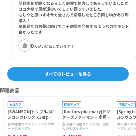
閉経後骨が脆くなるらしく病院で処方してもらっていましたが
コロナ禍で足が遠のいてしまい困っていました。
もしやと思いオオサカ堂さんで検索したところ同じ物があり即
購入！
骨粗鬆症のお薬は続けてこそ効果を発揮するようなのでホント
良かったです。
0
人がいいねしています！
すべてのレビューを見る
関連商品
プレゼントキャンペーン対象
プレゼントキ
女性ケア
印象アップ
印象アップ
[SWANSON]トリプルボロ
[Doctors pharmacy]ドク
[Spring
ンコンプレックス3mg 【1
ターズファーマシー 南極ク
ルシウムプ
本250カプセル】
リルビタミン 【1袋120
【1本20
骨の健康やバストアップをサポ
魚不足に南極クリルの力。現代
骨を強く丈
粒】
ートするサプリ
人の生活サポート
サプリメン