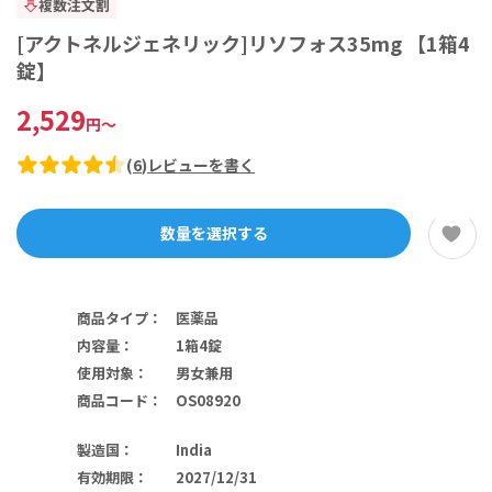
複数注文割
[アクトネルジェネリック]リソフォス35mg 【1箱4
錠】
2,529
円
～
(
6
)
レビューを書く
数量を選択する
商品タイプ
：
医薬品
内容量
：
1箱4錠
使用対象
：
男女兼用
商品コード
：
OS08920
製造国
：
India
有効期限
：
2027/12/31