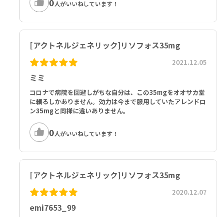
0
人がいいねしています！
■以下の方は本剤を使用しないでください。
食道狭窄又はアカラシア（食道弛緩不能症）等の食道通過を遅延させ
る障害のある方
[アクトネルジェネリック]リソフォス35mg
本剤の成分あるいは他のビスフォスフォネート系薬剤に対し過敏症の
既往歴のある方
2021.12.05
低カルシウム血症の方
服用時に立位あるいは坐位を30分以上保てない方
ミミ
妊婦又は妊娠している可能性のある方
コロナで病院を回避しがちな自分は、この35mgをオオサカ堂
高度な腎障害のある方
に頼るしかありません。効力は今まで服用していたアレンドロ
ン35mgと同様に違いありません。
0
人がいいねしています！
[アクトネルジェネリック]リソフォス35mg
2020.12.07
emi7653_99