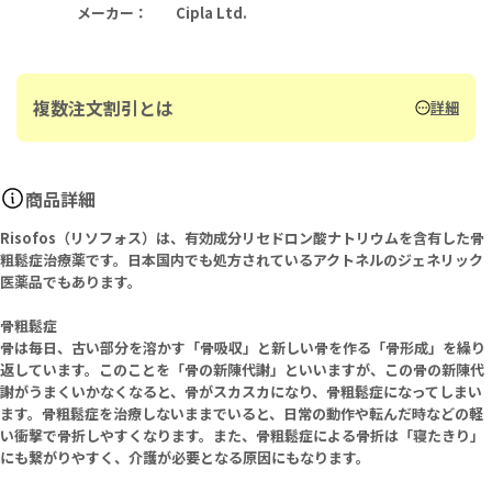
メーカー
：
Cipla Ltd.
複数注文割引とは
詳細
商品詳細
Risofos（リソフォス）は、有効成分リセドロン酸ナトリウムを含有した骨
粗鬆症治療薬です。日本国内でも処方されているアクトネルのジェネリック
医薬品でもあります。
骨粗鬆症
骨は毎日、古い部分を溶かす「骨吸収」と新しい骨を作る「骨形成」を繰り
返しています。このことを「骨の新陳代謝」といいますが、この骨の新陳代
謝がうまくいかなくなると、骨がスカスカになり、骨粗鬆症になってしまい
ます。骨粗鬆症を治療しないままでいると、日常の動作や転んだ時などの軽
い衝撃で骨折しやすくなります。また、骨粗鬆症による骨折は「寝たきり」
にも繋がりやすく、介護が必要となる原因にもなります。