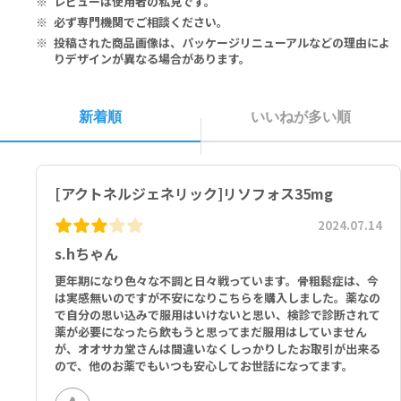
レビューは使用者の私見です。
まま、医師又は薬剤師にご相談ください。
い。
本剤は水で飲んでください。水以外の飲み物（カルシウムやマグネシ
必ず専門機関でご相談ください。
ウムなどを多く含むミネラルウォーター、牛乳、コーヒー、ジュース
投稿された商品画像は、パッケージリニューアルなどの理由によ
を含む）や食べ物、他の薬と一緒に飲まないでください。
りデザインが異なる場合があります。
就寝時又は起床前に服用しないでください。
本剤は、起床後最初の飲食前に服用し、かつ服用後30分間は水以外の
飲食を避けてください。
新着順
いいねが多い順
本剤は、立って又は座った状態で十分な量の水で服用し、かつ服用後
30分間は横にならないでください。
本剤は、噛んだり、舐めたりしないでください。
本剤を服用中は定期的に歯科検査を受け、抜歯などの治療はできるだ
[アクトネルジェネリック]リソフォス35mg
け避けてください。歯や顎の異常がみられた場合は直ちに歯科または
口腔外科を受診してください。
2024.07.14
本剤服用により、食道疾患の症状（嚥下困難又は嚥下痛、胸骨後部の
s.hちゃん
痛み、胸やけなど）があらわれた場合には医師にご相談ください。
外耳炎、耳漏、耳の痛みなどが続く場合は耳鼻咽喉科を受診してくだ
更年期になり色々な不調と日々戦っています。骨粗鬆症は、今
さい。
は実感無いのですが不安になりこちらを購入しました。薬なの
長期間服用中の方で、太ももや太ももの付け根の痛みがあらわれた場
で自分の思い込みで服用はいけないと思い、検診で診断されて
合は直ちに受診してください。
薬が必要になったら飲もうと思ってまだ服用はしていません
食事などから十分なカルシウムを摂ってください。
が、オオサカ堂さんは間違いなくしっかりしたお取引が出来る
妊娠中・妊娠の可能性のある方は、本剤を服用しないでください。
ので、他のお薬でもいつも安心してお世話になってます。
授乳中の方は本剤を服用しないでください。服用する場合は授乳を中
止してください。