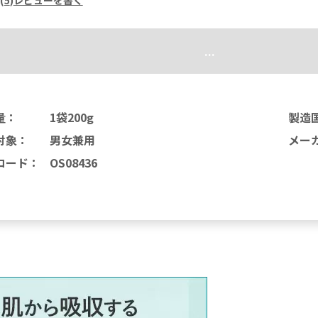
...
量
：
1袋200g
製造
対象
：
男女兼用
メー
コード
：
OS08436