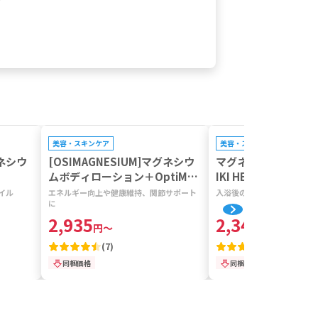
プレゼントキャンペーン対象
プレゼントキャンペーン対
美容・スキンケア
美容・スキンケア
グネシウ
[OSIMAGNESIUM]マグネシウ
マグネシウムオイルス
ムボディローション＋OptiMS
IKI HEALTH] 【1本1
M 【1本200ml】
イル
エネルギー向上や健康維持、関節サポート
入浴後のスプレー＆マッサー
に
2,935
2,346
円
～
円
～
(
7
)
(
9
)
同梱価格
同梱価格