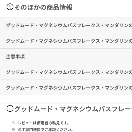
そのほかの商品情報
グッドムード・マグネシウムバスフレークス・マンダリン
グッドムード・マグネシウムバスフレークス・マンダリン
筋肉の凝りや痛みの緩和が期待できる入浴剤です。
※有用性には個人差がありますことを予めご了承ください。
注意事項
1パック1回分です。
※メーカー推奨使用期間として
3ヶ月以上の継続使用を推奨
しておりま
温かいお湯に溶かしてお使いください。
その際、20分以上入浴されることをおすすめします。
グッドムード・マグネシウムバスフレークス・マンダリン
本製品は入浴剤です。サプリメントではありませんのでご注意ください
目や粘膜に入らないようご注意ください。
高温を避け、室温で保管してください。
グッドムード・マグネシウムバスフレークス・マンダリン
特に副作用は報告されておりませんが、異常を感じた際はただちに使用
Aqua, Magnesium Chloride, Magnesium Sulfate, Potassium Chlor
グッドムード・マグネシウムバスフレー
水、塩化Ｍｇ、硫酸Ｍｇ、塩化Ｋ、塩化Ｎａ、塩化Ｃａ、マンダリンオ
レビューは使用者の私見です。
必ず専門機関でご相談ください。