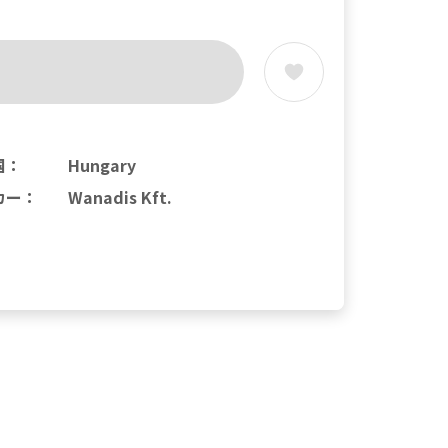
国
：
Hungary
カー
：
Wanadis Kft.