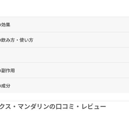
の効果
の飲み方・使い方
す。
の副作用
。
の成分
を中止し、医師の診察をお受けください。
ide, Sodium Chloride, Calcium Chloride, Citrus Nobilis (Mandarin
クス・マンダリンの口コミ・レビュー
レンジ果皮油