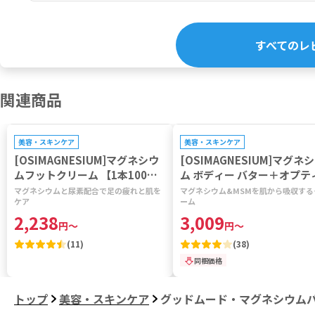
すべてのレ
関連商品
プレゼントキャンペーン対象
美容・スキンケア
美容・スキンケア
[OSIMAGNESIUM]マグネシウ
[OSIMAGNESIUM]マグネ
ムフットクリーム 【1本100m
ム ボディー バター＋オプテ
l】
SM 【1本200ml】
マグネシウムと尿素配合で足の疲れと肌を
マグネシウム&MSMを肌から吸収する
ケア
ーム
2,238
3,009
円
～
円
～
(
11
)
(
38
)
同梱価格
トップ
美容・スキンケア
グッドムード・マグネシウム