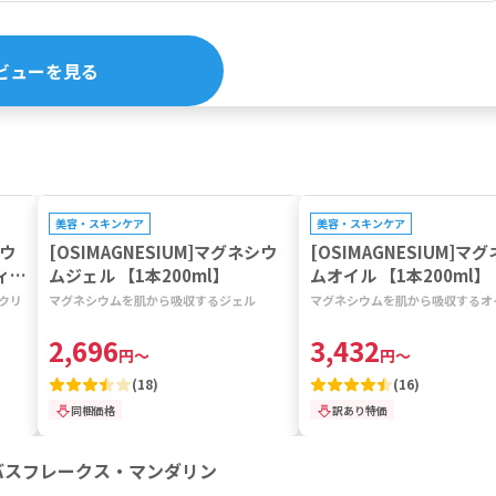
ビューを見る
プレゼントキャンペーン対象
美容・スキンケア
美容・スキンケア
シウ
[OSIMAGNESIUM]マグネシウ
[OSIMAGNESIUM]マ
ィM
ムジェル 【1本200ml】
ムオイル 【1本200ml】
クリ
マグネシウムを肌から吸収するジェル
マグネシウムを肌から吸収するオ
2,696
3,432
円
～
円
～
(
18
)
(
16
)
同梱価格
訳あり特価
バスフレークス・マンダリン