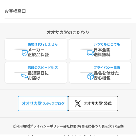
▶
抗エイズ薬、抗真菌薬、抗不整脈薬をお飲みの方は本剤を服用しない
ピルケース付きで持ち運びたい方には、
ピルカッター
▶
でください。
シンプルな錠剤カッターをご希望の方には、
ブルーピルカッター
お客様窓口
本剤の服用中にグレープフルーツジュースは飲まないでください。
本剤の服用を始めるときには、心血管系の検査をお受けになることを
推奨いたします。
オオサカ堂のこだわり
■以下の方は本剤を使用しないでください。
偽物は代行しません
いつでもどこでも
本剤の成分に対し過敏症の既往歴のある方
メーカー
日本全国
硝酸剤あるいは一酸化窒素（NO）供与剤（ニトログリセリン、亜硝
正規品保証
送料無料
酸アミル、硝酸イソソルビド、ニコランジル等）を投与中の方
心血管系障害を有するなど性行為が不適当と考えられる方
信頼のスピード対応
プライバシー重視
先天性のQT延長（QT延長症候群）、クラスIA（キニジン、プロカイ
最短
翌日に
品名を伏せた
ンアミド等）又はクラスIII（アミオダロン、ソタロール等）の抗不整
お届け
安心梱包
脈薬を投与中の方
脳梗塞・脳出血や心筋梗塞の既往歴が最近6ヵ月以内にある方
重度の肝障害のある方
血液透析が必要な腎障害、低血圧（安静時収縮期血圧＜90mmHg）
又は治療による管理がなされていない高血圧（安静時収縮期血圧＞17
0mmHg又は安静時拡張期血圧＞100mmHg）、不安定狭心症のある
方
リオシグアト、CYP3A4を阻害する薬剤（リトナビル、インジナビ
ご利用規約
プライバシーポリシー
会社概要(特商法に基づく表示)
CSR活動
ル、アタザナビル、サキナビルメシル酸塩、ホスアンプレナビル、ロ