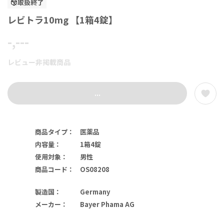
取扱終了
レビトラ10mg 【1箱4錠】
-,---
レビュー非掲載商品
...
商品タイプ
：
医薬品
内容量
：
1箱4錠
使用対象
：
男性
商品コード
：
OS08208
製造国
：
Germany
メーカー
：
Bayer Phama AG