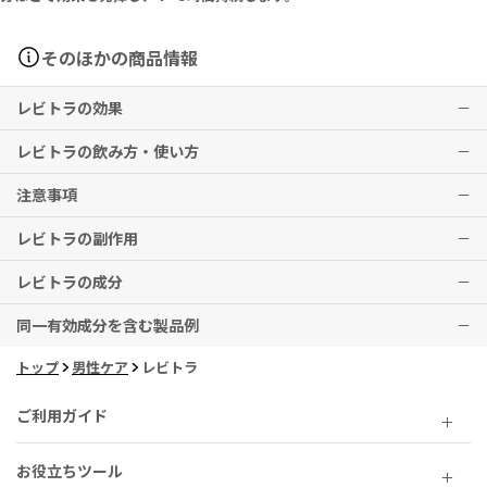
そのほかの商品情報
レビトラの効果
レビトラの飲み方・使い方
勃起不全（満足な性行為を行うに十分な勃起とその維持が出来ない患
者）
注意事項
通常、成人には1日1回バルデナフィルとして10mg（1錠）を性行為
※効果には個人差がありますことを予めご了承ください。
の約1時間前に経口投与する。
レビトラの副作用
10mg（1錠）の投与で十分な効果が得られず、忍容性が良好と判断さ
本剤の服用中は、車の運転など危険を伴う機械の操作はしないでくだ
れた器質性又は混合型勃起不全患者に対しては、20mg（2錠）に増
さい。
レビトラの成分
量することができる。
必ず1日1回までの服用回数を守り、次の服用時間は24時間以上あけて
ほてり、頭痛、めまい、鼻閉、消化不良などの症状が現れる場合があ
高齢者（65歳以上）、中等度の肝障害のある患者については、本剤の
ください。医師に指示された以上の量を飲んではいけません。
ります。
同一有効成分を含む製品例
血漿中濃度が上昇することが認められているので、5mg（0.5錠）を
本剤は催淫剤や性欲増進剤ではありません。
その他、なにか異変を感じた際は速やかに医師の診察をお受けくださ
Vardenafil 10mg
開始用量とし、最高用量は10mg（1錠）とする。
本剤を服用後、勃起が4時間以上続く場合はすぐに受診してくださ
い。
トップ
男性ケア
レビトラ
1日の投与は1回とし、投与間隔は24時間以上とすること。
い。
バルデナフィル 10mg
レビトラ（販売終了）、バルデナフィル
性行為は心臓に負担をかけます。特に心臓や脳血管に持病のある方は
■錠剤を分割して服用される際は、下記商品のご利用を推奨いたしま
健康状態について医師によく相談してください。また、パートナーに
ご利用ガイド
す。
もあらかじめ本剤服用の旨をお伝えください。
▶
硝酸剤または一酸化窒素（NO）供与剤をご使用中の方は本剤を服用
安全度の高い錠剤カッターをご希望の方には、
ウルトラピルカッタ
お役立ちツール
ー
しないでください。