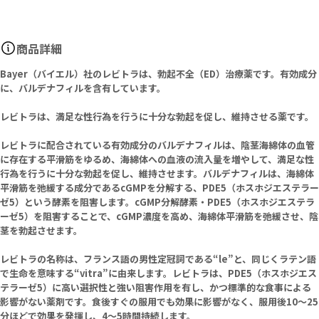
商品詳細
Bayer（バイエル）社のレビトラは、勃起不全（ED）治療薬です。有効成分
に、バルデナフィルを含有しています。
レビトラは、満足な性行為を行うに十分な勃起を促し、維持させる薬です。
レビトラに配合されている有効成分のバルデナフィルは、陰茎海綿体の血管
に存在する平滑筋をゆるめ、海綿体への血液の流入量を増やして、満足な性
行為を行うに十分な勃起を促し、維持させます。バルデナフィルは、海綿体
平滑筋を弛緩する成分であるcGMPを分解する、PDE5（ホスホジエステラー
ゼ5）という酵素を阻害します。cGMP分解酵素・PDE5（ホスホジエステラ
ーゼ5）を阻害することで、cGMP濃度を高め、海綿体平滑筋を弛緩させ、陰
茎を勃起させます。
レビトラの名称は、フランス語の男性定冠詞である“le”と、同じくラテン語
で生命を意味する“vitra”に由来します。レビトラは、PDE5（ホスホジエス
テラーゼ5）に高い選択性と強い阻害作用を有し、かつ標準的な食事による
影響がない薬剤です。食後すぐの服用でも効果に影響がなく、服用後10～25
分ほどで効果を発揮し、4～5時間持続します。