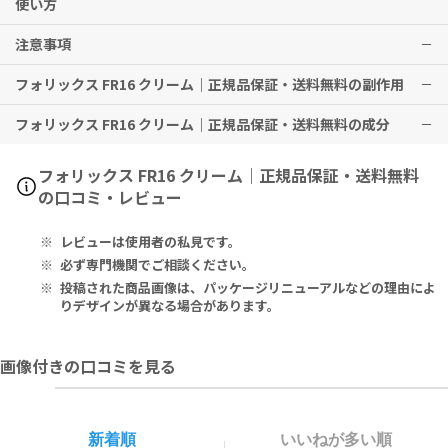
使い方
※本剤は、日本国内で適応がないため、使用前に必ず医師・歯科医
注意事項
本クリーム1mL（約4cm）を指に取り、1日2回、抜け毛や薄毛の気に
師・薬剤師にご相談ください。
なる部分を中心に2～4分間マッサージをし、頭皮になじませます。
※効果には個人差がありますことを予めご了承ください。
フォリックス FR16 クリーム｜正規品保証・送料無料の副作用
使用後はそのまま4時間以上放置してください。
安心して使用するために、パッチテストを行ってください。
指示以上に使用しても効果は高まりません。
肌に異常があらわれた場合は、使用を中止してください。
フォリックス FR16 クリーム｜正規品保証・送料無料の成分
皮膚（頭皮の発疹・発赤、かゆみ、かぶれ、ふけ、使用部位の熱感な
※Follics（フォリックス）FR16は、クリーム剤です。
本剤は高濃度ミノキシジルが含有されています。時間が経過すると変
ど）
※本剤は、日本国内で適応がないため、使用前に必ず医師・歯科医
色（黄色）する場合がありますが、製品の品質に問題はありません。
精神神経系（頭痛、気が遠くなる、めまい）
16% Minoxidil USP, Finasteride USP, Adenosine, GHK-Cu Solu
フォリックス FR16 クリーム｜正規品保証・送料無料
師・薬剤師にご相談ください。
変色を抑えるため、使用後は必ず蓋を閉めてください。
循環器（胸の痛み、心拍が速くなる）
tion, Copper Tripeptide-1, Procapil Blend
の口コミ・レビュー
本剤はクリーム剤となるため、他の液体商品に比べて液垂れしにくい
代謝系（原因のわからない急激な体重増加、手足のむくみ）
仕様となります。
などの症状が現れる場合があります。
Ingredients: Deionized Water, Propanediol, Minoxidil USP, L
レビューは使用者の私見です。
寒冷地等で低温保管されていた場合、クリームに含まれるミノキシジ
その他、なにか異変を感じた際は速やかに医師の診察をお受けくださ
actic Acid, Behentrimonium Methosulfate, Propylene Glyco
ルが少し固まり、ざらついた質感になることがあります。使用の際
い。
l, Cetyl Alcohol, Polyacrylate-1 Crosspolymer, Ceteareth-2
必ず専門機関でご相談ください。
は、頭皮に浸透できるよう、ざらつきの無い状態にクリームが溶ける
0, Phenoxyethanol, Cetearyl Alcohol, Simmondsia Chinensis
投稿された商品画像は、パッケージリニューアルなどの理由によ
まで指でじっくりマッサージをしてください。
(Jojoba) Seed Oil, Emu Oil, Adenosine, Hydrolyzed Collagen
りデザインが異なる場合があります。
Protein, Butylene Glycol/PPG-26-Buteth-26/ PEG-40 Hydrog
本剤は外用としてのみお使いください。
enated Castor Oil/Apigenin/Oleanolic Acid/ Biotinoyl Tripep
画像付きの口コミを見る
本剤の塗布後は頭皮をすすがないでください。
tide-1, Lecithin, Azelaic Acid, Finasteride USP, Copper Pept
本剤の使用後は手を洗ってください。
ide GHK-Cu, Glycerin/Dipeptide Diaminobutyroyl Benzylamid
用法・用量の範囲より多量に使用しても、あるいは頻繁に使用しても
e Diacetate
効果は上がりません。定められた用法・用量を厳守してください。
新着順
いいねが多い順
目に入らないように注意してください。万一、目に入った場合には、
ミノキシジル 米国薬局方 16％、フィナステリド 米国薬局方、アデノ