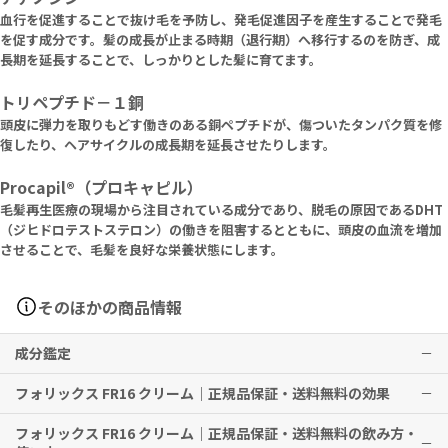
血行を促進することで抜け毛を予防し、発毛促進因子を産生することで発毛
を促す成分です。髪の成長が止まる時期（退行期）へ移行するのを防ぎ、成
長期を延長することで、しっかりとした髪に育てます。
トリペプチド－１銅
頭皮に弾力を取りもどす働きのある銅ペプチドが、傷ついたタンパク質を修
復したり、ヘアサイクルの成長期を延長させたりします。
Procapil®（プロキャピル）
毛髪再生医療の現場から注目されている成分であり、脱毛の原因であるDHT
（ジヒドロテストステロン）の働きを阻害するとともに、頭皮の血流を増加
させることで、毛髪を良好な栄養状態にします。
そのほかの商品情報
成分鑑定
フォリックス FR16 クリーム｜正規品保証・送料無料の効果
フォリックス FR16 クリーム｜正規品保証・送料無料の飲み方・
育毛