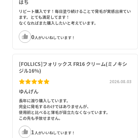
はち
きず、湿疹あるいは炎症（発赤）等がある頭皮の方
他の育毛剤及び外用剤（軟膏、液剤等）を使用中の方
リピート購入です！毎日塗り続けることで発毛が実感出来てい
18歳未満の方（※本剤の使用対象年齢は国によって異なります）
ます。とても満足してます！
女性の方
なくなればまた購入したいと考えています。
0
人がいいねしています！
[FOLLICS]フォリックス FR16 クリーム(ミノキシ
ジル16％)
2026.08.03
ゆんげん
長年に渡り購入しています。
完全に発毛するわけではありませんが、
使用前と比べると薄毛が目立たなくなっています。
この先も手放せません。
1
人がいいねしています！