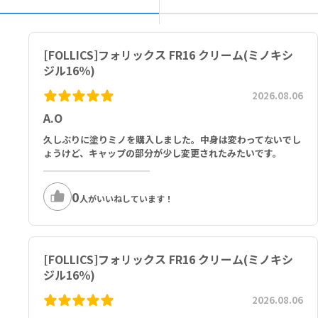
すぐに水又はぬるま湯で洗ってください。なお、症状が重い場合には
シン、GHK-Cu溶液、トリペプチド－１銅、プロキャピルブレンド
眼科医の診療を受けてください。
本剤は、火の気のない涼しい場所に保管してください。（20～2
配合成分：純水、プロパンジオール、ミノキシジル 米国薬局方、乳
[FOLLICS]フォリックス FR16 クリーム(ミノキシ
5℃）
酸、ベヘントリモニウムメトサルフェート、ＰＧ、セタノール、ポリ
子供の手の届かない場所に保管してください。
アクリレート－１クロスポリマー、セテアレス－２０、フェノキシエ
ジル16％)
効果を維持するには継続して使用することが必要で、使用を中止する
タノール、セテアリルアルコール、ホホバ種子油、エミュー油、アデ
2026.08.06
と徐々に元に戻ります。本剤は壮年性脱毛症の原因を取り除くもので
ノシン、加水分解コラーゲン タンパク、ＢＧ/ＰＰＧ－２６ブテス－
はありません。
２６/ＰＥＧ－４０水添ヒマシ油/アピゲニン/オレアノール酸/ビオチ
A.O
胸痛や動悸が生じた場合は本剤の使用を中止し、医師の診察を速やか
ノイルトリペプチド－１、レシチン、アゼライン酸、フィナステリド
にお受けください。
米国薬局方、トリペプチド－１銅、グリセリン/ジ酢酸ジペプチドジア
久しぶりに塗りミノを購入しました。中身は変わってないでし
本剤は変色する場合がありますが、品質や効果に影響はありません。
ミノブチロイルベンジルアミド
ょうけど、キャップの部分が少し変更されたみたいです。
お使いになる方の髪質や１ヵ所への集中塗布などにより、ごわつき感
が出たり、くし通りが悪くなったり、部分的に成分が白く粉状（結晶
0
化）となって髪に残ることがあります。
人がいいねしています！
■以下の方は本剤を使用しないでください。
本剤又は本剤の成分によりアレルギー症状を起こしたことがある方
心疾患のある方
[FOLLICS]フォリックス FR16 クリーム(ミノキシ
高血圧または低血圧の方、あるいは降圧薬を使用中の方
ジル16％)
壮年性脱毛症以外の脱毛症（例えば、円形脱毛症、甲状腺疾患による
脱毛等）の方、あるいは原因のわからない脱毛症の方
2026.08.06
脱毛が急激であったり、髪が斑状に抜けている方