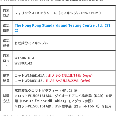
対象
フォリックスFR16クリーム（ミノキシジル16％・60ml）
商品
鑑定
The Hong Kong Standards and Testing Centre Ltd.（ST
機関
C）
鑑定
有効成分ミノキシジル
成分
対象
W1506161A
ロッ
W2803142
ト
鑑定
ロットW1506161A：
ミノキシジル15.76％（w/w）
結果
ロットW2803142：
ミノキシジル15.22％（w/w）
高速液体クロマトグラフィー（HPLC）法
試験
※ロットW1506161Aは、ダイオードアレイ検出器（DAD）を使
方法
用（USP 37「Minoxidil Tablet」モノグラフ参照）
※ロットW1506161Aは、USP標準品（ロットR166T0）を使用