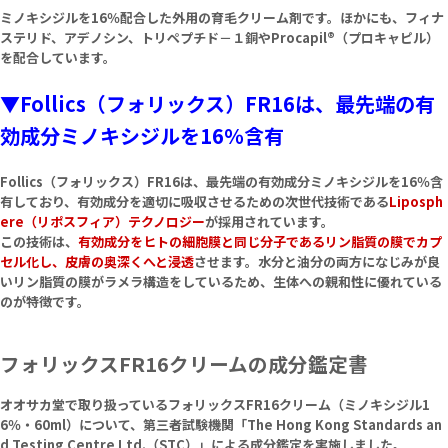
ミノキシジルを16％配合した外用の育毛クリーム剤です。ほかにも、フィナ
ステリド、アデノシン、トリペプチド－１銅やProcapil®（プロキャピル）
を配合しています。
▼Follics（フォリックス）FR16は、最先端の有
効成分ミノキシジルを16％含有
Follics（フォリックス）FR16は、最先端の有効成分ミノキシジルを16％含
有しており、有効成分を適切に吸収させるための次世代技術である
Liposph
ere（リポスフィア）テクノロジー
が採用されています。
この技術は、
有効成分をヒトの細胞膜と同じ分子であるリン脂質の膜でカプ
セル化し、皮膚の奥深くへと浸透
させます。水分と油分の両方になじみが良
いリン脂質の膜がラメラ構造をしているため、生体への親和性に優れている
のが特徴です。
フォリックスFR16クリームの成分鑑定書
オオサカ堂で取り扱っているフォリックスFR16クリーム（ミノキシジル1
6％・60ml）について、第三者試験機関「The Hong Kong Standards an
d Testing Centre Ltd.（STC）」による成分鑑定を実施しました。