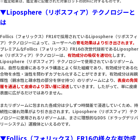
※鑑定結果は、鑑定書に記載された対象ロットの試料に対するものです。
▼Liposphere（リポスフィア）テクノロジーと
は
Follics（フォリックス）FR16で採用されているLiposphere（リポスフィ
ア）テクノロジーによって、ユーザーへの
育毛効果はより引き出されます。
プレミアムなFollics（フォリックス）FR16の次世代技術であるLipospher
e（リポスフィア）テクノロジーは、
有効成分の吸収を適切化
します。
Liposphere（リポスフィア）テクノロジーで使用されているリポソーム
は、自然な皮膚にあるラメラ構造とよく似た組織であり、有効成分である化
合物を水性・油性を問わずカプセル化することができます。有効成分は両親
媒性（親水性と疎水性の部分を併せ持つ）のリポソームにより、
表皮の角質
層を通過して皮膚のより深い層に浸透
していきます。したがって、単に皮膚
表面に広がるだけではありません。
またリポソームに包まれた各成分は少しずつ時間差で浸透していくため、持
続性に優れ効果がより引き出されます。Liposphere（リポスフィア）テク
ノロジーに使用されるリポソームは、まさに理想的なDDS（ドラッグデリバ
リーシステム）運搬体といえるのです。
▼Follics（フォリックス）FR16の様々な有効成