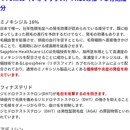
分
ミノキシジル 16%
日本で唯一、壮年性脱毛症への発毛効果が認められている成分です。既に始
まってしまった脱毛の進行を予防するだけでなく、発毛の効果もあります。
毛細血管を拡張させ、頭皮の血行を促すとともに、毛母細胞へ直接働きかけ
ることで、毛周期における成長期を延長させます。
Sapphire Healthcare LLCは先端技術を用い、局所塗布用として高濃度の
ミノキシジルを配合させることに成功しました。高濃度ミノキシジルは、先
端技術であるLiposphere（リポスフィア）カプセル化システムによって配
合されており、通常のミノキシジル製品によくある
掻痒感や炎症の発症を抑
えています
。
フィナステリド
ジヒドロテストステロン(DHT)が
毛包を攻撃するのを防ぎます
。
頭皮内で毛根を痛めるジヒドロテストステロン（DHT）の働きを抑えること
で毛根をダメージから守り、抜け毛を抑制します。
ジヒドロテストステロン（DHT）は男性型脱毛症（AGA）の原因物質といわ
れています。
アデノシン