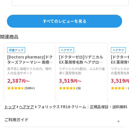
すべてのレビューを見る
関連商品
プレゼントキャンペーン対象
プレゼントキ
印象アップ
ヘアケア
ヘアケア
[Doctors pharmacy]ドク
[ドクターゼロ]リデニカル
[ドクター
ターズファーマシー 南極ク
EX 薬用育毛剤 ヘアグロー
EX 薬用
リルビタミン 【1袋120
スエッセンス(女性用) 【1
スエッセン
魚不足に南極クリルの力。現代
リデンシル3％配合。ふんわり髪
リデンシル
粒】
箱60ml】
箱60ml】
人の生活サポート
導く薬用育毛剤
の薬用育毛
2,387
3,519
3,519
円
～
円
～
(
500+
)
(
6
)
トップ
ヘアケア
フォリックス FR16 クリーム｜正規品保証・送料無料
ご利用ガイド